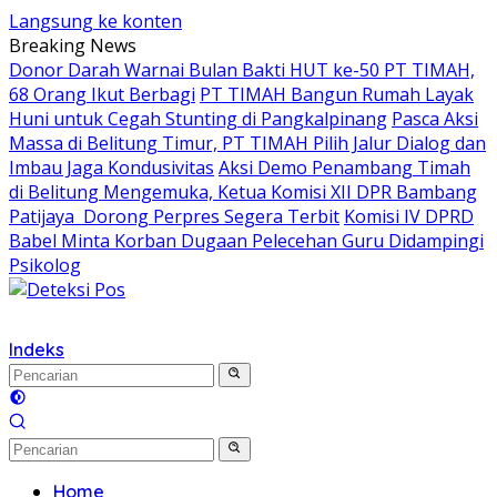
Langsung ke konten
Breaking News
Donor Darah Warnai Bulan Bakti HUT ke-50 PT TIMAH,
68 Orang Ikut Berbagi
PT TIMAH Bangun Rumah Layak
Huni untuk Cegah Stunting di Pangkalpinang
Pasca Aksi
Massa di Belitung Timur, PT TIMAH Pilih Jalur Dialog dan
Imbau Jaga Kondusivitas
Aksi Demo Penambang Timah
di Belitung Mengemuka, Ketua Komisi XII DPR Bambang
Patijaya Dorong Perpres Segera Terbit
Komisi IV DPRD
Babel Minta Korban Dugaan Pelecehan Guru Didampingi
Psikolog
Indeks
Home