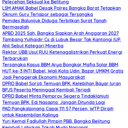
Pelecehan Seksual ke Belitung
LSM AMAK Babel Desak Polres Bangka Barat Tetapkan
Oknum Guru Terlapor sebagai Tersangka
Pemdes Balunijuk Diduga Terbitkan Surat Tanah
Bermasalah
APBD 2025 Sah, Bangka Siapkan Arah Anggaran 2027
Tambang Yulhaidir Cs di Lubuk Besar Tak Kantongi IUP,
Ahli Sebut Kategori Minerba
Rektor UBB Usul RUU Ketenagalistrikan Perkuat Energi
Terbarukan
Tersangka Kasus BBM Arya Bongkar Mafia Solar BBM
HUT ke-3 INTI Babel, Wali Kota Udin: Bazar UMKM Gratis
Jadi Penggerak Ekonomi Masyarakat
DPRD Babel Soroti Temuan BPK, Kelebihan Bayar Iuran
BPJS Peserta Meninggal Kembali Terjadi
DPRD Babel Minta Pemprov Segera Tindaklanjuti
Temuan BPK, Edi Nasapta: Jangan Ditunda Lagi
PAD Pangkalpinang Capai 111,57 Persen, WTP Diraih
untuk Kesembilan Kalinya
Yuri Kemal Fadlullah Pimpin PBB, Bangka Belitung
Kembali Lahirkan Tokoh Muda Nasional