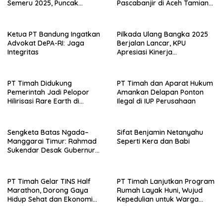
Semeru 2025, Puncak
Pascabanjir di Aceh Tamiang
Kepadatan Terjadi Saat Jam
dan Aceh Timur
Pulang Kerja
Ketua PT Bandung Ingatkan
Pilkada Ulang Bangka 2025
Advokat DePA-RI: Jaga
Berjalan Lancar, KPU
Integritas
Apresiasi Kinerja
Penyelenggara
PT Timah Didukung
PT Timah dan Aparat Hukum
Pemerintah Jadi Pelopor
Amankan Delapan Ponton
Hilirisasi Rare Earth di
Ilegal di IUP Perusahaan
Indonesia
Sengketa Batas Ngada–
Sifat Benjamin Netanyahu
Manggarai Timur: Rahmad
Seperti Kera dan Babi
Sukendar Desak Gubernur
NTT Pulihkan Hak Tanah
Warga Sambi Nasi Barat
PT Timah Gelar TINS Half
PT Timah Lanjutkan Program
Marathon, Dorong Gaya
Rumah Layak Huni, Wujud
Hidup Sehat dan Ekonomi
Kepedulian untuk Warga
Lokal
Kurang Mampu