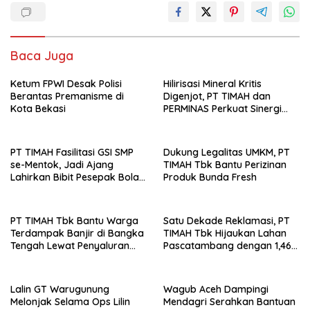
Baca Juga
Ketum FPWI Desak Polisi
Hilirisasi Mineral Kritis
Berantas Premanisme di
Digenjot, PT TIMAH dan
Kota Bekasi
PERMINAS Perkuat Sinergi
Strategis
PT TIMAH Fasilitasi GSI SMP
Dukung Legalitas UMKM, PT
se-Mentok, Jadi Ajang
TIMAH Tbk Bantu Perizinan
Lahirkan Bibit Pesepak Bola
Produk Bunda Fresh
Muda
PT TIMAH Tbk Bantu Warga
Satu Dekade Reklamasi, PT
Terdampak Banjir di Bangka
TIMAH Tbk Hijaukan Lahan
Tengah Lewat Penyaluran
Pascatambang dengan 1,46
Sembako
Juta Pohon
Lalin GT Warugunung
Wagub Aceh Dampingi
Melonjak Selama Ops Lilin
Mendagri Serahkan Bantuan