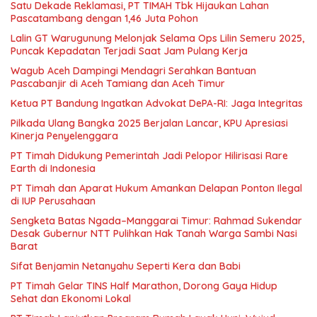
Satu Dekade Reklamasi, PT TIMAH Tbk Hijaukan Lahan
Pascatambang dengan 1,46 Juta Pohon
Lalin GT Warugunung Melonjak Selama Ops Lilin Semeru 2025,
Puncak Kepadatan Terjadi Saat Jam Pulang Kerja
Wagub Aceh Dampingi Mendagri Serahkan Bantuan
Pascabanjir di Aceh Tamiang dan Aceh Timur
Ketua PT Bandung Ingatkan Advokat DePA-RI: Jaga Integritas
Pilkada Ulang Bangka 2025 Berjalan Lancar, KPU Apresiasi
Kinerja Penyelenggara
PT Timah Didukung Pemerintah Jadi Pelopor Hilirisasi Rare
Earth di Indonesia
PT Timah dan Aparat Hukum Amankan Delapan Ponton Ilegal
di IUP Perusahaan
Sengketa Batas Ngada–Manggarai Timur: Rahmad Sukendar
Desak Gubernur NTT Pulihkan Hak Tanah Warga Sambi Nasi
Barat
Sifat Benjamin Netanyahu Seperti Kera dan Babi
PT Timah Gelar TINS Half Marathon, Dorong Gaya Hidup
Sehat dan Ekonomi Lokal