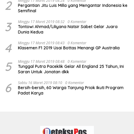
2
Minggu 17 Maret 2019 08:28
0 Komentar
Pergantian Jitu Luis Milla yang Mengantar Indonesia ke
Semifinal
3
Minggu 17 Maret 2019 08:32
0 Komentar
Tontowi Ahmad/Liliyana Natsir Sabet Gelar Juara
Dunia Kedua
4
Minggu 17 Maret 2019 08:43
0 Komentar
Klasemen F1 2019 Usai Bottas Menangi GP Australia
5
Minggu 17 Maret 2019 08:48
0 Komentar
Tunggal Putra Paceklik Gelar All England 25 Tahun, Ini
Saran Untuk Jonatan dkk
6
Sabtu 16 Maret 2019 08:10
0 Komentar
Bersih-bersih, 60 Warga Tanjung Priok Ikuti Program
Padat Karya