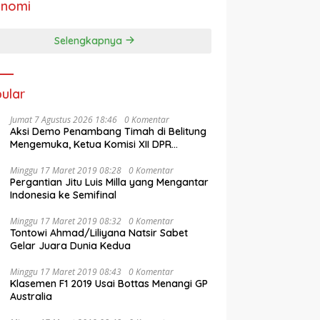
onomi
Selengkapnya
ular
Jumat 7 Agustus 2026 18:46
0 Komentar
Aksi Demo Penambang Timah di Belitung
Mengemuka, Ketua Komisi XII DPR
Bambang Patijaya Dorong Perpres
Segera Terbit
Minggu 17 Maret 2019 08:28
0 Komentar
Pergantian Jitu Luis Milla yang Mengantar
Indonesia ke Semifinal
Minggu 17 Maret 2019 08:32
0 Komentar
Tontowi Ahmad/Liliyana Natsir Sabet
Gelar Juara Dunia Kedua
Minggu 17 Maret 2019 08:43
0 Komentar
Klasemen F1 2019 Usai Bottas Menangi GP
Australia