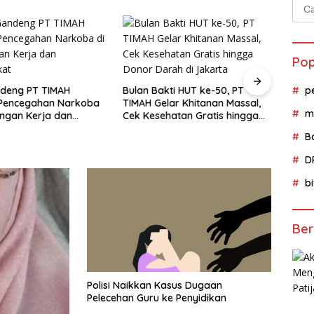
Cari
untu
Pop
deng PT TIMAH
Bulan Bakti HUT ke-50, PT
MIND 
p
 Pencegahan Narkoba
TIMAH Gelar Khitanan Massal,
Siswa
m
ungan Kerja dan
Cek Kesehatan Gratis hingga
Temb
kat
Donor Darah di Jakarta
MIND
B
D
b
Ber
Polisi Naikkan Kasus Dugaan
Pelecehan Guru ke Penyidikan