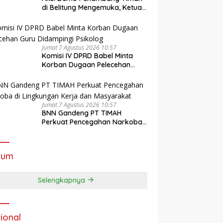
di Belitung Mengemuka, Ketua
Komisi XII DPR Bambang
Patijaya Dorong Perpres
Segera Terbit
Jumat 7 Agustus 2026 10:57
Komisi IV DPRD Babel Minta
Korban Dugaan Pelecehan
Guru Didampingi Psikolog
Jumat 7 Agustus 2026 10:57
BNN Gandeng PT TIMAH
Perkuat Pencegahan Narkoba
di Lingkungan Kerja dan
Masyarakat
kum
Selengkapnya
ional