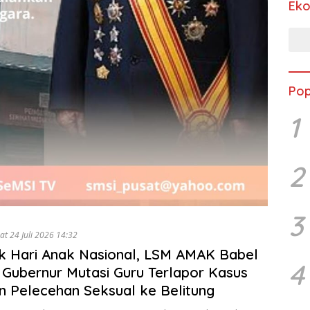
Ek
Pop
1
2
3
at 24 Juli 2026 14:32
ik Hari Anak Nasional, LSM AMAK Babel
4
Gubernur Mutasi Guru Terlapor Kasus
 Pelecehan Seksual ke Belitung