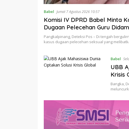
Babel
Jumat 7 Agustus 2026 10:57
Komisi IV DPRD Babel Minta K
Dugaan Pelecehan Guru Didam
Psikolog
Pangkalpinang, Deteksi Pos – Di tengah bergulir
kasus dugaan pelecehan seksual yang melibat
Babel
Sel
UBB Aj
Krisis 
Bangka, De
meluncurka