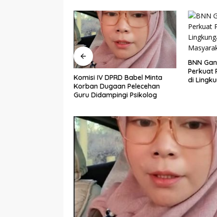
BNN Gan
Perkuat
Penambang Timah
Komisi IV DPRD Babel Minta
di Lingk
 Mengemuka, Ketua
Korban Dugaan Pelecehan
Masyara
DPR Bambang
Guru Didampingi Psikolog
rong Perpres
t