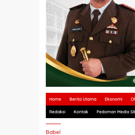
Home
Berita Utama
Ekonomi
O
Redaksi
Kontak
Pedoman Media Si
Babel