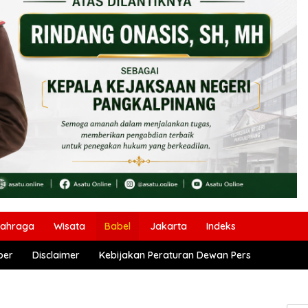
lahraga
Wisata
Babel
Jakarta
Indeks
ber
Disclaimer
Kebijakan Peraturan Dewan Pers