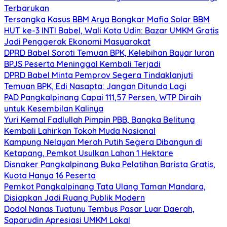
Terbarukan
Tersangka Kasus BBM Arya Bongkar Mafia Solar BBM
HUT ke-3 INTI Babel, Wali Kota Udin: Bazar UMKM Gratis
Jadi Penggerak Ekonomi Masyarakat
DPRD Babel Soroti Temuan BPK, Kelebihan Bayar Iuran
BPJS Peserta Meninggal Kembali Terjadi
DPRD Babel Minta Pemprov Segera Tindaklanjuti
Temuan BPK, Edi Nasapta: Jangan Ditunda Lagi
PAD Pangkalpinang Capai 111,57 Persen, WTP Diraih
untuk Kesembilan Kalinya
Yuri Kemal Fadlullah Pimpin PBB, Bangka Belitung
Kembali Lahirkan Tokoh Muda Nasional
Kampung Nelayan Merah Putih Segera Dibangun di
Ketapang, Pemkot Usulkan Lahan 1 Hektare
Disnaker Pangkalpinang Buka Pelatihan Barista Gratis,
Kuota Hanya 16 Peserta
Pemkot Pangkalpinang Tata Ulang Taman Mandara,
Disiapkan Jadi Ruang Publik Modern
Dodol Nanas Tuatunu Tembus Pasar Luar Daerah,
Saparudin Apresiasi UMKM Lokal