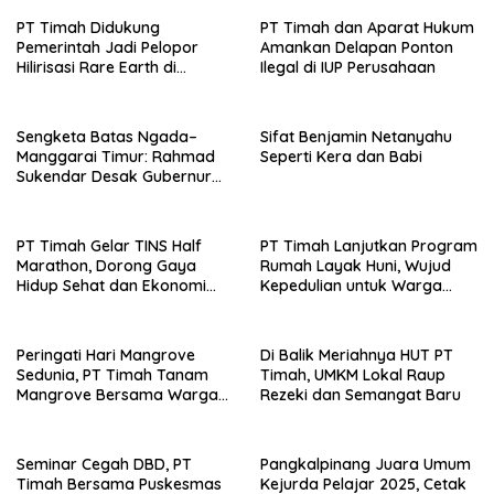
PT Timah Didukung
PT Timah dan Aparat Hukum
Pemerintah Jadi Pelopor
Amankan Delapan Ponton
Hilirisasi Rare Earth di
Ilegal di IUP Perusahaan
Indonesia
Sengketa Batas Ngada–
Sifat Benjamin Netanyahu
Manggarai Timur: Rahmad
Seperti Kera dan Babi
Sukendar Desak Gubernur
NTT Pulihkan Hak Tanah
Warga Sambi Nasi Barat
PT Timah Gelar TINS Half
PT Timah Lanjutkan Program
Marathon, Dorong Gaya
Rumah Layak Huni, Wujud
Hidup Sehat dan Ekonomi
Kepedulian untuk Warga
Lokal
Kurang Mampu
Peringati Hari Mangrove
Di Balik Meriahnya HUT PT
Sedunia, PT Timah Tanam
Timah, UMKM Lokal Raup
Mangrove Bersama Warga
Rezeki dan Semangat Baru
Rajik
Seminar Cegah DBD, PT
Pangkalpinang Juara Umum
Timah Bersama Puskesmas
Kejurda Pelajar 2025, Cetak