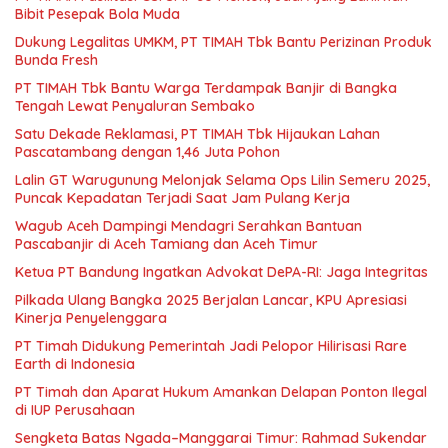
Bibit Pesepak Bola Muda
Dukung Legalitas UMKM, PT TIMAH Tbk Bantu Perizinan Produk
Bunda Fresh
PT TIMAH Tbk Bantu Warga Terdampak Banjir di Bangka
Tengah Lewat Penyaluran Sembako
Satu Dekade Reklamasi, PT TIMAH Tbk Hijaukan Lahan
Pascatambang dengan 1,46 Juta Pohon
Lalin GT Warugunung Melonjak Selama Ops Lilin Semeru 2025,
Puncak Kepadatan Terjadi Saat Jam Pulang Kerja
Wagub Aceh Dampingi Mendagri Serahkan Bantuan
Pascabanjir di Aceh Tamiang dan Aceh Timur
Ketua PT Bandung Ingatkan Advokat DePA-RI: Jaga Integritas
Pilkada Ulang Bangka 2025 Berjalan Lancar, KPU Apresiasi
Kinerja Penyelenggara
PT Timah Didukung Pemerintah Jadi Pelopor Hilirisasi Rare
Earth di Indonesia
PT Timah dan Aparat Hukum Amankan Delapan Ponton Ilegal
di IUP Perusahaan
Sengketa Batas Ngada–Manggarai Timur: Rahmad Sukendar