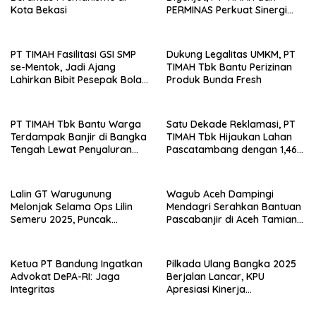
Kota Bekasi
PERMINAS Perkuat Sinergi
Strategis
PT TIMAH Fasilitasi GSI SMP
Dukung Legalitas UMKM, PT
se-Mentok, Jadi Ajang
TIMAH Tbk Bantu Perizinan
Lahirkan Bibit Pesepak Bola
Produk Bunda Fresh
Muda
PT TIMAH Tbk Bantu Warga
Satu Dekade Reklamasi, PT
Terdampak Banjir di Bangka
TIMAH Tbk Hijaukan Lahan
Tengah Lewat Penyaluran
Pascatambang dengan 1,46
Sembako
Juta Pohon
Lalin GT Warugunung
Wagub Aceh Dampingi
Melonjak Selama Ops Lilin
Mendagri Serahkan Bantuan
Semeru 2025, Puncak
Pascabanjir di Aceh Tamiang
Kepadatan Terjadi Saat Jam
dan Aceh Timur
Pulang Kerja
Ketua PT Bandung Ingatkan
Pilkada Ulang Bangka 2025
Advokat DePA-RI: Jaga
Berjalan Lancar, KPU
Integritas
Apresiasi Kinerja
Penyelenggara