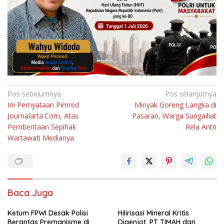
Navigasi
Pos sebelumnya
Pos selanjutnya
Ini Pernyataan Pimred
Minyak Goreng Langka di
pos
Journalarta.Com, Atas
Pasaran, Warga Sungailiat
Pemberitaan Sepihak
Rela Antri
Wartawati Medianya
Baca Juga
Ketum FPWI Desak Polisi
Hilirisasi Mineral Kritis
Berantas Premanisme di
Digenjot, PT TIMAH dan