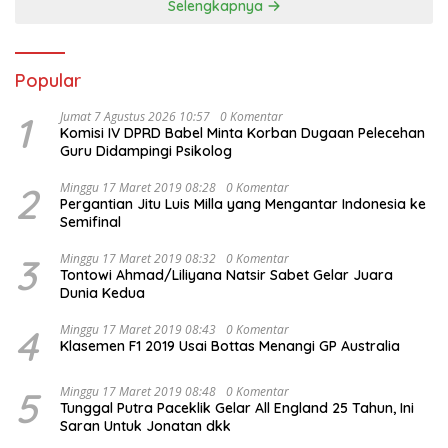
Selengkapnya
Popular
1
Jumat 7 Agustus 2026 10:57
0 Komentar
Komisi IV DPRD Babel Minta Korban Dugaan Pelecehan
Guru Didampingi Psikolog
2
Minggu 17 Maret 2019 08:28
0 Komentar
Pergantian Jitu Luis Milla yang Mengantar Indonesia ke
Semifinal
3
Minggu 17 Maret 2019 08:32
0 Komentar
Tontowi Ahmad/Liliyana Natsir Sabet Gelar Juara
Dunia Kedua
4
Minggu 17 Maret 2019 08:43
0 Komentar
Klasemen F1 2019 Usai Bottas Menangi GP Australia
5
Minggu 17 Maret 2019 08:48
0 Komentar
Tunggal Putra Paceklik Gelar All England 25 Tahun, Ini
Saran Untuk Jonatan dkk