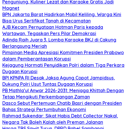
Pengunjung, Kuliner Lezat dan Karaoke Gratis Jadi
Magnet
BPN Jakarta Barat Hadirkan Mobil Keliling, Warga Kini
Bisa Urus Sertifikat Tanah di Kecamatan
AJB Kecam Pernyataan Hotman Paris kepada
Wartawan, Tegaskan Pers Pilar Demokrasi
Adinda Raih Juara 3, Lomba Karaoke BKJ di Cakung
Berlangsung Meriah
Pimpinan Media Apresiasi Komitmen Presiden Prabowo
dalam Pemberantasan Korupsi
Kejagung Hormati Penyidikan Polri dalam Tiga Perkara
Dugaan Korupsi
BPI KPNPA RI Desak Jaksa Agung Copot Jampidsus,
Dukung Polri Usut Tuntas Dugaan Korupsi
PB Mathla’ul Anwar 2026-2031: Menjaga Khittah Dengan
Tetap Mengikuti Perkembangan Zaman
Dasco Sebut Pertemuan Chatib Basri dengan Presiden
Bahas Strategi Pertumbuhan Ekonomi
Rahmad Sukendar: Sikat Habis Debt Collector Nakal,
Negara Tak Boleh Kalah oleh Preman Jalanan
Harga TBS Sawit Turun, DPRD Babel Sambangi