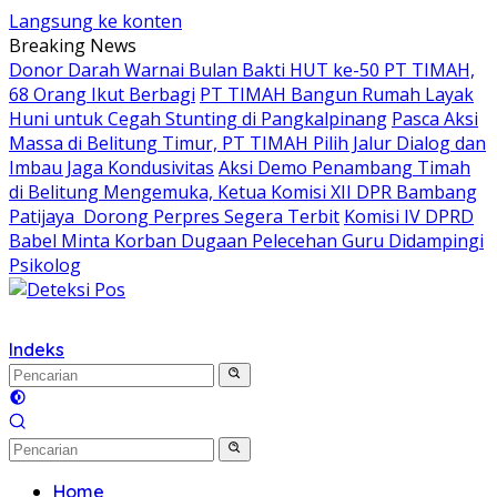
Langsung ke konten
Breaking News
Donor Darah Warnai Bulan Bakti HUT ke-50 PT TIMAH,
68 Orang Ikut Berbagi
PT TIMAH Bangun Rumah Layak
Huni untuk Cegah Stunting di Pangkalpinang
Pasca Aksi
Massa di Belitung Timur, PT TIMAH Pilih Jalur Dialog dan
Imbau Jaga Kondusivitas
Aksi Demo Penambang Timah
di Belitung Mengemuka, Ketua Komisi XII DPR Bambang
Patijaya Dorong Perpres Segera Terbit
Komisi IV DPRD
Babel Minta Korban Dugaan Pelecehan Guru Didampingi
Psikolog
Indeks
Home