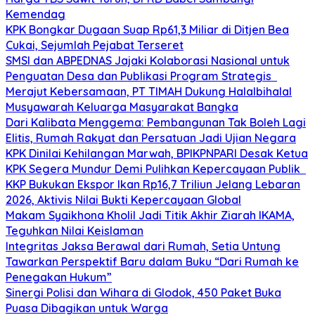
Kemendag
KPK Bongkar Dugaan Suap Rp61,3 Miliar di Ditjen Bea
Cukai, Sejumlah Pejabat Terseret
SMSI dan ABPEDNAS Jajaki Kolaborasi Nasional untuk
Penguatan Desa dan Publikasi Program Strategis
Merajut Kebersamaan, PT TIMAH Dukung Halalbihalal
Musyawarah Keluarga Masyarakat Bangka
Dari Kalibata Menggema: Pembangunan Tak Boleh Lagi
Elitis, Rumah Rakyat dan Persatuan Jadi Ujian Negara
KPK Dinilai Kehilangan Marwah, BPIKPNPARI Desak Ketua
KPK Segera Mundur Demi Pulihkan Kepercayaan Publik
KKP Bukukan Ekspor Ikan Rp16,7 Triliun Jelang Lebaran
2026, Aktivis Nilai Bukti Kepercayaan Global
Makam Syaikhona Kholil Jadi Titik Akhir Ziarah IKAMA,
Teguhkan Nilai Keislaman
Integritas Jaksa Berawal dari Rumah, Setia Untung
Tawarkan Perspektif Baru dalam Buku “Dari Rumah ke
Penegakan Hukum”
Sinergi Polisi dan Wihara di Glodok, 450 Paket Buka
Puasa Dibagikan untuk Warga