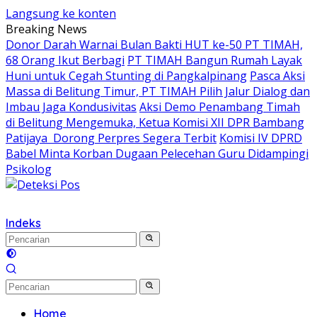
Langsung ke konten
Breaking News
Donor Darah Warnai Bulan Bakti HUT ke-50 PT TIMAH,
68 Orang Ikut Berbagi
PT TIMAH Bangun Rumah Layak
Huni untuk Cegah Stunting di Pangkalpinang
Pasca Aksi
Massa di Belitung Timur, PT TIMAH Pilih Jalur Dialog dan
Imbau Jaga Kondusivitas
Aksi Demo Penambang Timah
di Belitung Mengemuka, Ketua Komisi XII DPR Bambang
Patijaya Dorong Perpres Segera Terbit
Komisi IV DPRD
Babel Minta Korban Dugaan Pelecehan Guru Didampingi
Psikolog
Indeks
Home