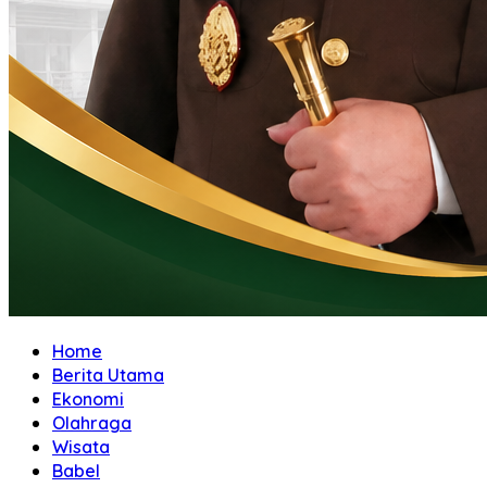
Home
Berita Utama
Ekonomi
Olahraga
Wisata
Babel