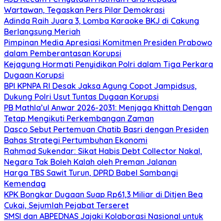
Wartawan, Tegaskan Pers Pilar Demokrasi
Adinda Raih Juara 3, Lomba Karaoke BKJ di Cakung
Berlangsung Meriah
Pimpinan Media Apresiasi Komitmen Presiden Prabowo
dalam Pemberantasan Korupsi
Kejagung Hormati Penyidikan Polri dalam Tiga Perkara
Dugaan Korupsi
BPI KPNPA RI Desak Jaksa Agung Copot Jampidsus,
Dukung Polri Usut Tuntas Dugaan Korupsi
PB Mathla’ul Anwar 2026-2031: Menjaga Khittah Dengan
Tetap Mengikuti Perkembangan Zaman
Dasco Sebut Pertemuan Chatib Basri dengan Presiden
Bahas Strategi Pertumbuhan Ekonomi
Rahmad Sukendar: Sikat Habis Debt Collector Nakal,
Negara Tak Boleh Kalah oleh Preman Jalanan
Harga TBS Sawit Turun, DPRD Babel Sambangi
Kemendag
KPK Bongkar Dugaan Suap Rp61,3 Miliar di Ditjen Bea
Cukai, Sejumlah Pejabat Terseret
SMSI dan ABPEDNAS Jajaki Kolaborasi Nasional untuk