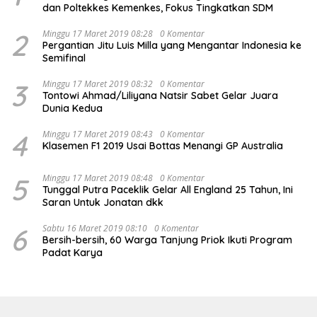
dan Poltekkes Kemenkes, Fokus Tingkatkan SDM
2
Minggu 17 Maret 2019 08:28
0 Komentar
Pergantian Jitu Luis Milla yang Mengantar Indonesia ke
Semifinal
3
Minggu 17 Maret 2019 08:32
0 Komentar
Tontowi Ahmad/Liliyana Natsir Sabet Gelar Juara
Dunia Kedua
4
Minggu 17 Maret 2019 08:43
0 Komentar
Klasemen F1 2019 Usai Bottas Menangi GP Australia
5
Minggu 17 Maret 2019 08:48
0 Komentar
Tunggal Putra Paceklik Gelar All England 25 Tahun, Ini
Saran Untuk Jonatan dkk
6
Sabtu 16 Maret 2019 08:10
0 Komentar
Bersih-bersih, 60 Warga Tanjung Priok Ikuti Program
Padat Karya