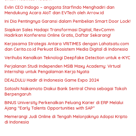
Evlin CEO Indogo – anggota Starfindo Menghadiri dan
Mendukung Acara AIoT dan EVTech oleh Arrow.id
Ini Dia Pentingnya Garansi dalam Pembelian Smart Door Lock!
Siapkan Sales Hadapi Transformasi Digital, RevComm
Hadirkan Konferensi Online Gratis, Daftar Sekarang!
Kerjasama Strategis Antara VRITIMES dengan Lahatsatu.com
dan Cerita.co.id Perkuat Ekosistem Media Digital di Indonesia
Verihubs Kenalkan Teknologi Deepfake Detection untuk e-KYC
Perjalanan Studi Independen MSIB Maxy Academy: Virtual
Internship untuk Pengalaman Kerja Nyata
DEALDULU Hadir di Indonesia Game Expo 2024
Satoshi Nakamoto Diakui Bank Sentral China sebagai Tokoh
Berpengaruh
BINUS University Perkenalkan Peluang Karier di ERP Melalui
Ajang “Early Talents Opportunities with SAP”
Memerangi Judi Online di Tengah Melonjaknya Adopsi Kripto
di Indonesia