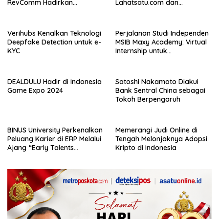
RevComm Hadirkan
Lahatsatu.com dan
Konferensi Online Gratis,
Cerita.co.id Perkuat
Daftar Sekarang!
Ekosistem Media Digital di
Indonesia
Verihubs Kenalkan Teknologi
Perjalanan Studi Independen
Deepfake Detection untuk e-
MSIB Maxy Academy: Virtual
KYC
Internship untuk
Pengalaman Kerja Nyata
DEALDULU Hadir di Indonesia
Satoshi Nakamoto Diakui
Game Expo 2024
Bank Sentral China sebagai
Tokoh Berpengaruh
BINUS University Perkenalkan
Memerangi Judi Online di
Peluang Karier di ERP Melalui
Tengah Melonjaknya Adopsi
Ajang “Early Talents
Kripto di Indonesia
Opportunities with SAP”