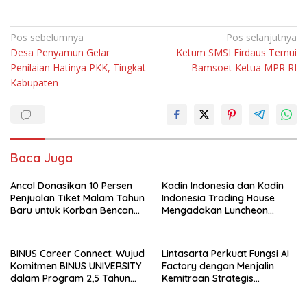
Navigasi
Pos sebelumnya
Pos selanjutnya
Desa Penyamun Gelar
Ketum SMSI Firdaus Temui
pos
Penilaian Hatinya PKK, Tingkat
Bamsoet Ketua MPR RI
Kabupaten
Baca Juga
Ancol Donasikan 10 Persen
Kadin Indonesia dan Kadin
Penjualan Tiket Malam Tahun
Indonesia Trading House
Baru untuk Korban Bencana
Mengadakan Luncheon
di Sumatra
Meeting Bersama dengan
The Singapore Malay
Chamber of Commerce and
BINUS Career Connect: Wujud
Lintasarta Perkuat Fungsi AI
Industry (SMCCI)
Komitmen BINUS UNIVERSITY
Factory dengan Menjalin
dalam Program 2,5 Tahun
Kemitraan Strategis
Kuliah Langsung Gapai Karir
bersama 6Estates