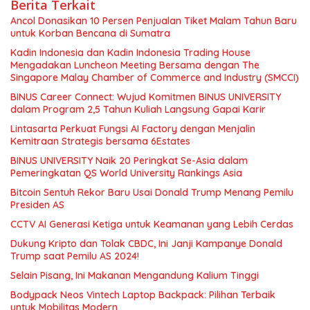
Berita Terkait
Ancol Donasikan 10 Persen Penjualan Tiket Malam Tahun Baru
untuk Korban Bencana di Sumatra
Kadin Indonesia dan Kadin Indonesia Trading House
Mengadakan Luncheon Meeting Bersama dengan The
Singapore Malay Chamber of Commerce and Industry (SMCCI)
BINUS Career Connect: Wujud Komitmen BINUS UNIVERSITY
dalam Program 2,5 Tahun Kuliah Langsung Gapai Karir
Lintasarta Perkuat Fungsi AI Factory dengan Menjalin
Kemitraan Strategis bersama 6Estates
BINUS UNIVERSITY Naik 20 Peringkat Se-Asia dalam
Pemeringkatan QS World University Rankings Asia
Bitcoin Sentuh Rekor Baru Usai Donald Trump Menang Pemilu
Presiden AS
CCTV AI Generasi Ketiga untuk Keamanan yang Lebih Cerdas
Dukung Kripto dan Tolak CBDC, Ini Janji Kampanye Donald
Trump saat Pemilu AS 2024!
Selain Pisang, Ini Makanan Mengandung Kalium Tinggi
Bodypack Neos Vintech Laptop Backpack: Pilihan Terbaik
untuk Mobilitas Modern