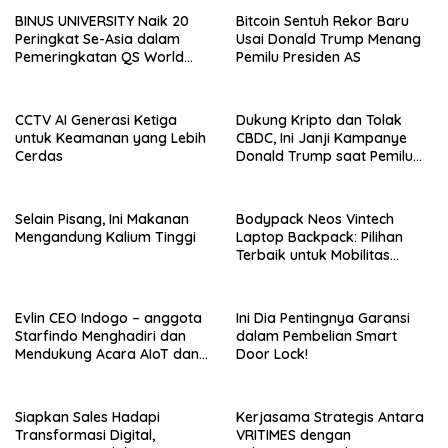
BINUS UNIVERSITY Naik 20
Bitcoin Sentuh Rekor Baru
Peringkat Se-Asia dalam
Usai Donald Trump Menang
Pemeringkatan QS World
Pemilu Presiden AS
University Rankings Asia
CCTV AI Generasi Ketiga
Dukung Kripto dan Tolak
untuk Keamanan yang Lebih
CBDC, Ini Janji Kampanye
Cerdas
Donald Trump saat Pemilu
AS 2024!
Selain Pisang, Ini Makanan
Bodypack Neos Vintech
Mengandung Kalium Tinggi
Laptop Backpack: Pilihan
Terbaik untuk Mobilitas
Modern
Evlin CEO Indogo – anggota
Ini Dia Pentingnya Garansi
Starfindo Menghadiri dan
dalam Pembelian Smart
Mendukung Acara AIoT dan
Door Lock!
EVTech oleh Arrow.id
Siapkan Sales Hadapi
Kerjasama Strategis Antara
Transformasi Digital,
VRITIMES dengan