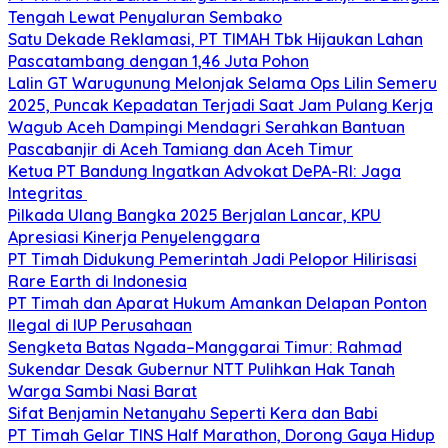
Tengah Lewat Penyaluran Sembako
Satu Dekade Reklamasi, PT TIMAH Tbk Hijaukan Lahan
Pascatambang dengan 1,46 Juta Pohon
Lalin GT Warugunung Melonjak Selama Ops Lilin Semeru
2025, Puncak Kepadatan Terjadi Saat Jam Pulang Kerja
Wagub Aceh Dampingi Mendagri Serahkan Bantuan
Pascabanjir di Aceh Tamiang dan Aceh Timur
Ketua PT Bandung Ingatkan Advokat DePA-RI: Jaga
Integritas
Pilkada Ulang Bangka 2025 Berjalan Lancar, KPU
Apresiasi Kinerja Penyelenggara
PT Timah Didukung Pemerintah Jadi Pelopor Hilirisasi
Rare Earth di Indonesia
PT Timah dan Aparat Hukum Amankan Delapan Ponton
Ilegal di IUP Perusahaan
Sengketa Batas Ngada–Manggarai Timur: Rahmad
Sukendar Desak Gubernur NTT Pulihkan Hak Tanah
Warga Sambi Nasi Barat
Sifat Benjamin Netanyahu Seperti Kera dan Babi
PT Timah Gelar TINS Half Marathon, Dorong Gaya Hidup