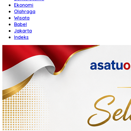
Ekonomi
Olahraga
Wisata
Babel
Jakarta
Indeks