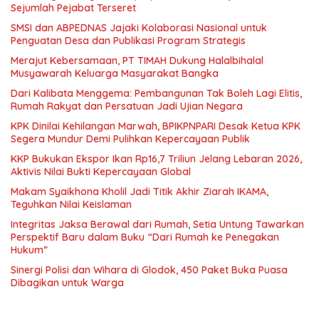
Sejumlah Pejabat Terseret
SMSI dan ABPEDNAS Jajaki Kolaborasi Nasional untuk
Penguatan Desa dan Publikasi Program Strategis
Merajut Kebersamaan, PT TIMAH Dukung Halalbihalal
Musyawarah Keluarga Masyarakat Bangka
Dari Kalibata Menggema: Pembangunan Tak Boleh Lagi Elitis,
Rumah Rakyat dan Persatuan Jadi Ujian Negara
KPK Dinilai Kehilangan Marwah, BPIKPNPARI Desak Ketua KPK
Segera Mundur Demi Pulihkan Kepercayaan Publik
KKP Bukukan Ekspor Ikan Rp16,7 Triliun Jelang Lebaran 2026,
Aktivis Nilai Bukti Kepercayaan Global
Makam Syaikhona Kholil Jadi Titik Akhir Ziarah IKAMA,
Teguhkan Nilai Keislaman
Integritas Jaksa Berawal dari Rumah, Setia Untung Tawarkan
Perspektif Baru dalam Buku “Dari Rumah ke Penegakan
Hukum”
Sinergi Polisi dan Wihara di Glodok, 450 Paket Buka Puasa
Dibagikan untuk Warga