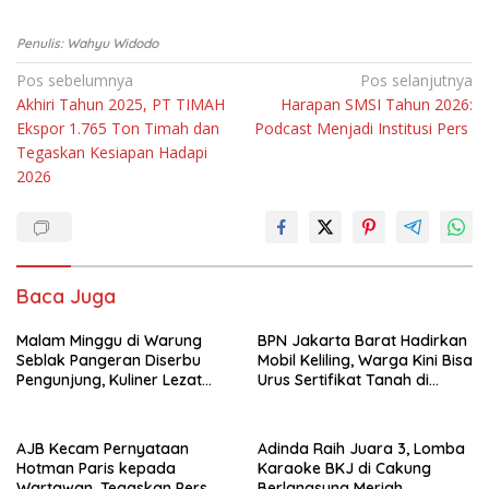
Penulis: Wahyu Widodo
Navigasi
Pos sebelumnya
Pos selanjutnya
Akhiri Tahun 2025, PT TIMAH
Harapan SMSI Tahun 2026:
pos
Ekspor 1.765 Ton Timah dan
Podcast Menjadi Institusi Pers
Tegaskan Kesiapan Hadapi
2026
Baca Juga
Malam Minggu di Warung
BPN Jakarta Barat Hadirkan
Seblak Pangeran Diserbu
Mobil Keliling, Warga Kini Bisa
Pengunjung, Kuliner Lezat
Urus Sertifikat Tanah di
dan Karaoke Gratis Jadi
Kecamatan
Magnet
AJB Kecam Pernyataan
Adinda Raih Juara 3, Lomba
Hotman Paris kepada
Karaoke BKJ di Cakung
Wartawan, Tegaskan Pers
Berlangsung Meriah