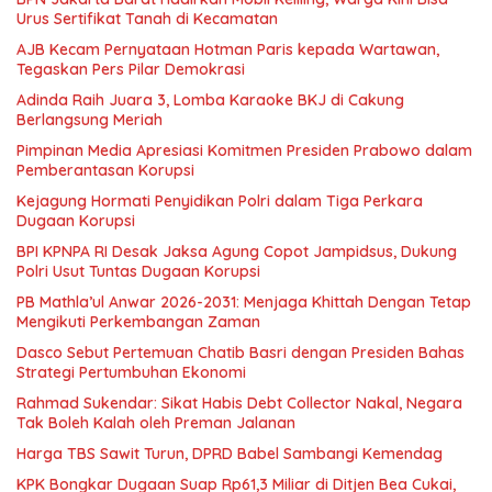
Urus Sertifikat Tanah di Kecamatan
AJB Kecam Pernyataan Hotman Paris kepada Wartawan,
Tegaskan Pers Pilar Demokrasi
Adinda Raih Juara 3, Lomba Karaoke BKJ di Cakung
Berlangsung Meriah
Pimpinan Media Apresiasi Komitmen Presiden Prabowo dalam
Pemberantasan Korupsi
Kejagung Hormati Penyidikan Polri dalam Tiga Perkara
Dugaan Korupsi
BPI KPNPA RI Desak Jaksa Agung Copot Jampidsus, Dukung
Polri Usut Tuntas Dugaan Korupsi
PB Mathla’ul Anwar 2026-2031: Menjaga Khittah Dengan Tetap
Mengikuti Perkembangan Zaman
Dasco Sebut Pertemuan Chatib Basri dengan Presiden Bahas
Strategi Pertumbuhan Ekonomi
Rahmad Sukendar: Sikat Habis Debt Collector Nakal, Negara
Tak Boleh Kalah oleh Preman Jalanan
Harga TBS Sawit Turun, DPRD Babel Sambangi Kemendag
KPK Bongkar Dugaan Suap Rp61,3 Miliar di Ditjen Bea Cukai,