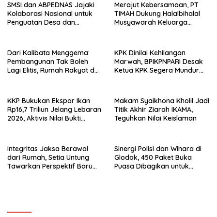
SMSI dan ABPEDNAS Jajaki
Merajut Kebersamaan, PT
Kolaborasi Nasional untuk
TIMAH Dukung Halalbihalal
Penguatan Desa dan
Musyawarah Keluarga
Publikasi Program Strategis
Masyarakat Bangka
Dari Kalibata Menggema:
KPK Dinilai Kehilangan
Pembangunan Tak Boleh
Marwah, BPIKPNPARI Desak
Lagi Elitis, Rumah Rakyat dan
Ketua KPK Segera Mundur
Persatuan Jadi Ujian Negara
Demi Pulihkan Kepercayaan
Publik
KKP Bukukan Ekspor Ikan
Makam Syaikhona Kholil Jadi
Rp16,7 Triliun Jelang Lebaran
Titik Akhir Ziarah IKAMA,
2026, Aktivis Nilai Bukti
Teguhkan Nilai Keislaman
Kepercayaan Global
Integritas Jaksa Berawal
Sinergi Polisi dan Wihara di
dari Rumah, Setia Untung
Glodok, 450 Paket Buka
Tawarkan Perspektif Baru
Puasa Dibagikan untuk
dalam Buku “Dari Rumah ke
Warga
Penegakan Hukum”