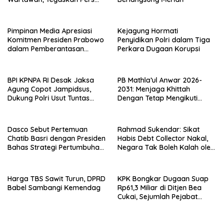
Pilar Demokrasi
Pimpinan Media Apresiasi
Kejagung Hormati
Komitmen Presiden Prabowo
Penyidikan Polri dalam Tiga
dalam Pemberantasan
Perkara Dugaan Korupsi
Korupsi
BPI KPNPA RI Desak Jaksa
PB Mathla’ul Anwar 2026-
Agung Copot Jampidsus,
2031: Menjaga Khittah
Dukung Polri Usut Tuntas
Dengan Tetap Mengikuti
Dugaan Korupsi
Perkembangan Zaman
Dasco Sebut Pertemuan
Rahmad Sukendar: Sikat
Chatib Basri dengan Presiden
Habis Debt Collector Nakal,
Bahas Strategi Pertumbuhan
Negara Tak Boleh Kalah oleh
Ekonomi
Preman Jalanan
Harga TBS Sawit Turun, DPRD
KPK Bongkar Dugaan Suap
Babel Sambangi Kemendag
Rp61,3 Miliar di Ditjen Bea
Cukai, Sejumlah Pejabat
Terseret