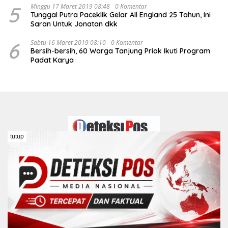
5
Minggu 17 Maret 2019 08:48
0 Komentar
Tunggal Putra Paceklik Gelar All England 25 Tahun, Ini
Saran Untuk Jonatan dkk
6
Sabtu 16 Maret 2019 08:10
0 Komentar
Bersih-bersih, 60 Warga Tanjung Priok Ikuti Program
Padat Karya
tutup
Redaksi
Kontak
Pedoman Media Siber
Disclaimer
Kebijakan Peraturan Dewan Pers
COPYRIGHT © DETEKSIPOS 2026 Hak Cipta Dilindungi Undang-
Undang