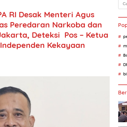
Cari
untu
A RI Desak Menteri Agus
gas Peredaran Narkoba dan
Pop
akarta, Deteksi Pos – Ketua
p
 Independen Kekayaan
m
B
D
b
Ber