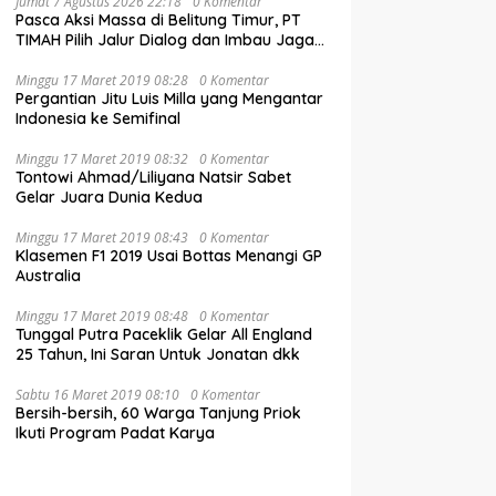
Jumat 7 Agustus 2026 22:18
0 Komentar
Pasca Aksi Massa di Belitung Timur, PT
TIMAH Pilih Jalur Dialog dan Imbau Jaga
Kondusivitas
Minggu 17 Maret 2019 08:28
0 Komentar
Pergantian Jitu Luis Milla yang Mengantar
Indonesia ke Semifinal
Minggu 17 Maret 2019 08:32
0 Komentar
Tontowi Ahmad/Liliyana Natsir Sabet
Gelar Juara Dunia Kedua
Minggu 17 Maret 2019 08:43
0 Komentar
Klasemen F1 2019 Usai Bottas Menangi GP
Australia
Minggu 17 Maret 2019 08:48
0 Komentar
Tunggal Putra Paceklik Gelar All England
25 Tahun, Ini Saran Untuk Jonatan dkk
Sabtu 16 Maret 2019 08:10
0 Komentar
Bersih-bersih, 60 Warga Tanjung Priok
Ikuti Program Padat Karya