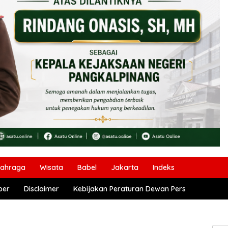
lahraga
Wisata
Babel
Jakarta
Indeks
ber
Disclaimer
Kebijakan Peraturan Dewan Pers