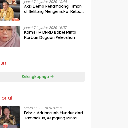
Jumat 7 Agustus 2026 18:46
Aksi Demo Penambang Timah
di Belitung Mengemuka, Ketua
Komisi XII DPR Bambang
Patijaya Dorong Perpres
Segera Terbit
Jumat 7 Agustus 2026 10:57
Komisi IV DPRD Babel Minta
Korban Dugaan Pelecehan
Guru Didampingi Psikolog
kum
Selengkapnya
ional
Sabtu 11 Juli 2026 07:10
Febrie Adriansyah Mundur dari
Jampidsus, Kejagung Minta
Publik Hormati Proses Hukum