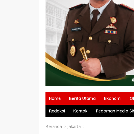
Home
Berita Utama
Ekonomi
O
Redaksi
Kontak
Pedoman Media Si
Beranda
Jakarta