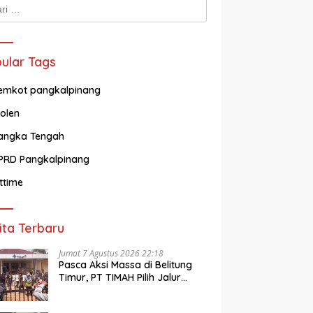
k:
ular Tags
emkot pangkalpinang
olen
angka Tengah
PRD Pangkalpinang
ittime
ita Terbaru
Jumat 7 Agustus 2026 22:18
Pasca Aksi Massa di Belitung
Timur, PT TIMAH Pilih Jalur
Dialog dan Imbau Jaga
Kondusivitas