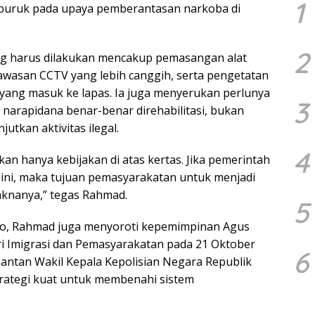
1
buruk pada upaya pemberantasan narkoba di
2
g harus dilakukan mencakup pemasangan alat
awasan CCTV yang lebih canggih, serta pengetatan
ang masuk ke lapas. Ia juga menyerukan perlunya
3
narapidana benar-benar direhabilitasi, bukan
tkan aktivitas ilegal.
4
an hanya kebijakan di atas kertas. Jika pemerintah
ini, maka tujuan pemasyarakatan untuk menjadi
aknanya,” tegas Rahmad.
5
to, Rahmad juga menyoroti kepemimpinan Agus
ri Imigrasi dan Pemasyarakatan pada 21 Oktober
6
antan Wakil Kepala Kepolisian Negara Republik
trategi kuat untuk membenahi sistem