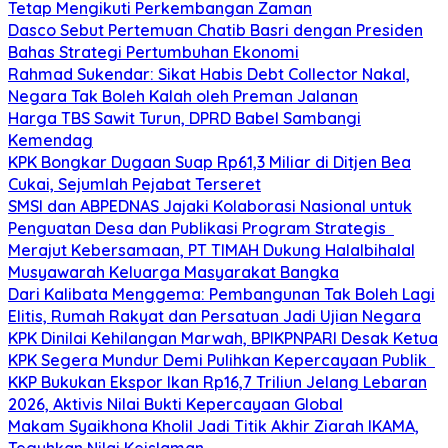
Tetap Mengikuti Perkembangan Zaman
Dasco Sebut Pertemuan Chatib Basri dengan Presiden
Bahas Strategi Pertumbuhan Ekonomi
Rahmad Sukendar: Sikat Habis Debt Collector Nakal,
Negara Tak Boleh Kalah oleh Preman Jalanan
Harga TBS Sawit Turun, DPRD Babel Sambangi
Kemendag
KPK Bongkar Dugaan Suap Rp61,3 Miliar di Ditjen Bea
Cukai, Sejumlah Pejabat Terseret
SMSI dan ABPEDNAS Jajaki Kolaborasi Nasional untuk
Penguatan Desa dan Publikasi Program Strategis
Merajut Kebersamaan, PT TIMAH Dukung Halalbihalal
Musyawarah Keluarga Masyarakat Bangka
Dari Kalibata Menggema: Pembangunan Tak Boleh Lagi
Elitis, Rumah Rakyat dan Persatuan Jadi Ujian Negara
KPK Dinilai Kehilangan Marwah, BPIKPNPARI Desak Ketua
KPK Segera Mundur Demi Pulihkan Kepercayaan Publik
KKP Bukukan Ekspor Ikan Rp16,7 Triliun Jelang Lebaran
2026, Aktivis Nilai Bukti Kepercayaan Global
Makam Syaikhona Kholil Jadi Titik Akhir Ziarah IKAMA,
Teguhkan Nilai Keislaman