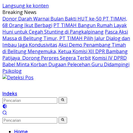
Langsung ke konten
Breaking News
Donor Darah Warnai Bulan Bakti HUT ke-50 PT TIMAH,
68 Orang Ikut Berbagi
PT TIMAH Bangun Rumah Layak
Huni untuk Cegah Stunting di Pangkalpinang
Pasca Aksi
Massa di Belitung Timur, PT TIMAH Pilih Jalur Dialog dan
Imbau Jaga Kondusivitas
Aksi Demo Penambang Timah
di Belitung Mengemuka, Ketua Komisi XII DPR Bambang
Patijaya Dorong Perpres Segera Terbit
Komisi IV DPRD
Babel Minta Korban Dugaan Pelecehan Guru Didampingi
Psikolog
Indeks
Home