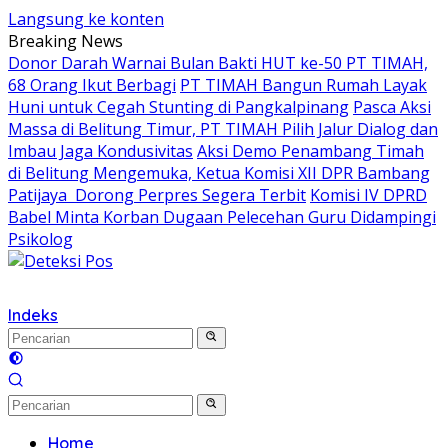
Langsung ke konten
Breaking News
Donor Darah Warnai Bulan Bakti HUT ke-50 PT TIMAH,
68 Orang Ikut Berbagi
PT TIMAH Bangun Rumah Layak
Huni untuk Cegah Stunting di Pangkalpinang
Pasca Aksi
Massa di Belitung Timur, PT TIMAH Pilih Jalur Dialog dan
Imbau Jaga Kondusivitas
Aksi Demo Penambang Timah
di Belitung Mengemuka, Ketua Komisi XII DPR Bambang
Patijaya Dorong Perpres Segera Terbit
Komisi IV DPRD
Babel Minta Korban Dugaan Pelecehan Guru Didampingi
Psikolog
Indeks
Home