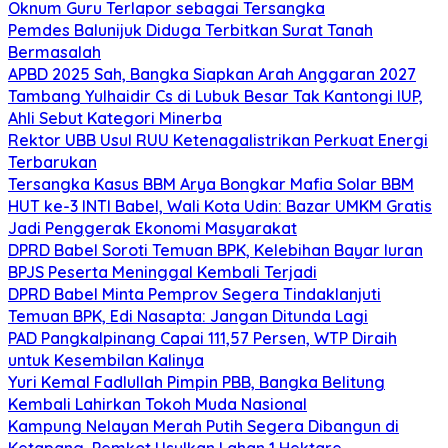
Oknum Guru Terlapor sebagai Tersangka
Pemdes Balunijuk Diduga Terbitkan Surat Tanah
Bermasalah
APBD 2025 Sah, Bangka Siapkan Arah Anggaran 2027
Tambang Yulhaidir Cs di Lubuk Besar Tak Kantongi IUP,
Ahli Sebut Kategori Minerba
Rektor UBB Usul RUU Ketenagalistrikan Perkuat Energi
Terbarukan
Tersangka Kasus BBM Arya Bongkar Mafia Solar BBM
HUT ke-3 INTI Babel, Wali Kota Udin: Bazar UMKM Gratis
Jadi Penggerak Ekonomi Masyarakat
DPRD Babel Soroti Temuan BPK, Kelebihan Bayar Iuran
BPJS Peserta Meninggal Kembali Terjadi
DPRD Babel Minta Pemprov Segera Tindaklanjuti
Temuan BPK, Edi Nasapta: Jangan Ditunda Lagi
PAD Pangkalpinang Capai 111,57 Persen, WTP Diraih
untuk Kesembilan Kalinya
Yuri Kemal Fadlullah Pimpin PBB, Bangka Belitung
Kembali Lahirkan Tokoh Muda Nasional
Kampung Nelayan Merah Putih Segera Dibangun di
Ketapang, Pemkot Usulkan Lahan 1 Hektare