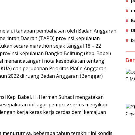
p
m
B
 melalui tahapan pembahasan oleh Badan Anggaran
D
erintah Daerah (TAPD) provinsi Kepulauan
b
akukan secara marathon sejak tanggal 18 – 22
 provinsi Kepulauan Bangka Belitung (Kep. Babel)
Ber
bel menandatangani nota kesepakatan tentang
UA) dan perubahan Prioritas Plafin Anggaran
un 2022 di ruang Badan Anggaran (Banggar)
si Kep. Babel, H. Herman Suhadi mengatakan
kesepakatan ini, agar pemprov serius menyikapi
 dengan kerja keras kerja cerdas demi kemajuan
 menurutnya, beberapa tahun terakhir ini kondisi