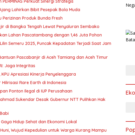
dan PERMINAS Perkuat Sinergi Strategis
 Ajang Lahirkan Bibit Pesepak Bola Muda
 Perizinan Produk Bunda Fresh
ir di Bangka Tengah Lewat Penyaluran Sembako
ukan Lahan Pascatambang dengan 1,46 Juta Pohon
Lilin Semeru 2025, Puncak Kepadatan Terjadi Saat Jam
antuan Pascabanjir di Aceh Tamiang dan Aceh Timur
: Jaga Integritas
 KPU Apresiasi Kinerja Penyelenggara
ilirisasi Rare Earth di Indonesia
n Ponton Ilegal di IUP Perusahaan
Ek
Rahmad Sukendar Desak Gubernur NTT Pulihkan Hak
 Babi
g Gaya Hidup Sehat dan Ekonomi Lokal
Pop
Huni, Wujud Kepedulian untuk Warga Kurang Mampu