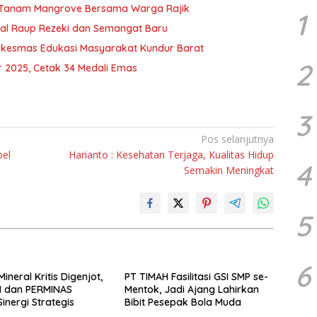
ah Tanam Mangrove Bersama Warga Rajik
1
kal Raup Rezeki dan Semangat Baru
kesmas Edukasi Masyarakat Kundur Barat
2
 2025, Cetak 34 Medali Emas
3
Pos selanjutnya
bel
Harianto : Kesehatan Terjaga, Kualitas Hidup
4
Semakin Meningkat
5
6
 Mineral Kritis Digenjot,
PT TIMAH Fasilitasi GSI SMP se-
H dan PERMINAS
Mentok, Jadi Ajang Lahirkan
inergi Strategis
Bibit Pesepak Bola Muda