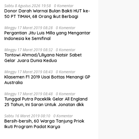
Sabtu 8 Agustus 2026 19:58
0 Komentar
Donor Darah Warnai Bulan Bakti HUT ke-
50 PT TIMAH, 68 Orang Ikut Berbagi
Minggu 17 Maret 2019 08:28
0 Komentar
Pergantian Jitu Luis Milla yang Mengantar
Indonesia ke Semifinal
Minggu 17 Maret 2019 08:32
0 Komentar
Tontowi Ahmad/Liliyana Natsir Sabet
Gelar Juara Dunia Kedua
Minggu 17 Maret 2019 08:43
0 Komentar
Klasemen F1 2019 Usai Bottas Menangi GP
Australia
Minggu 17 Maret 2019 08:48
0 Komentar
Tunggal Putra Paceklik Gelar All England
25 Tahun, Ini Saran Untuk Jonatan dkk
Sabtu 16 Maret 2019 08:10
0 Komentar
Bersih-bersih, 60 Warga Tanjung Priok
Ikuti Program Padat Karya