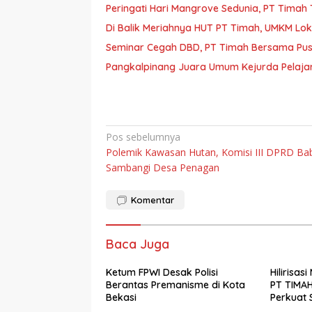
Peringati Hari Mangrove Sedunia, PT Tim
Di Balik Meriahnya HUT PT Timah, UMKM Lo
Seminar Cegah DBD, PT Timah Bersama Pus
Pangkalpinang Juara Umum Kejurda Pelajar
Navigasi
Pos sebelumnya
Polemik Kawasan Hutan, Komisi III DPRD Ba
pos
Sambangi Desa Penagan
Komentar
Baca Juga
Ketum FPWI Desak Polisi
Hilirisasi
Berantas Premanisme di Kota
PT TIMA
Bekasi
Perkuat S