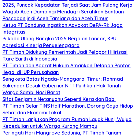
2025, Puncak Kepadatan Terjadi Saat Jam Pulang Kerja
Wagub Aceh Dampingi Mendagri Serahkan Bantuan
Pascabanjir di Aceh Tamiang dan Aceh Timur
Ketua PT Bandung Ingatkan Advokat DePA-RI: Jaga
Integritas
Pilkada Ulang Bangka 2025 Berjalan Lancar, KPU
Apresiasi Kinerja Penyelenggara
PT Timah Didukung Pemerintah Jadi Pelopor Hilirisasi
Rare Earth di Indonesia
PT Timah dan Aparat Hukum Amankan Delapan Ponton
Ilegal di IUP Perusahaan
Sengketa Batas Ngada–Manggarai Timur: Rahmad
Sukendar Desak Gubernur NTT Pulihkan Hak Tanah
Warga Sambi Nasi Barat
Sifat Benjamin Netanyahu Seperti Kera dan Babi
PT Timah Gelar TINS Half Marathon, Dorong Gaya Hidup
Sehat dan Ekonomi Lokal
PT Timah Lanjutkan Program Rumah Layak Huni, Wujud
Kepedulian untuk Warga Kurang Mampu
Peringati Hari Mangrove Sedunia, PT Timah Tanam