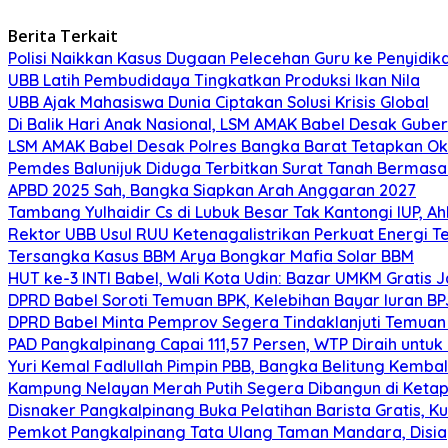
Berita Terkait
Polisi Naikkan Kasus Dugaan Pelecehan Guru ke Penyidik
UBB Latih Pembudidaya Tingkatkan Produksi Ikan Nila
UBB Ajak Mahasiswa Dunia Ciptakan Solusi Krisis Global
Di Balik Hari Anak Nasional, LSM AMAK Babel Desak Gube
LSM AMAK Babel Desak Polres Bangka Barat Tetapkan Ok
Pemdes Balunijuk Diduga Terbitkan Surat Tanah Bermasa
APBD 2025 Sah, Bangka Siapkan Arah Anggaran 2027
Tambang Yulhaidir Cs di Lubuk Besar Tak Kantongi IUP, Ah
Rektor UBB Usul RUU Ketenagalistrikan Perkuat Energi T
Tersangka Kasus BBM Arya Bongkar Mafia Solar BBM
HUT ke-3 INTI Babel, Wali Kota Udin: Bazar UMKM Gratis
DPRD Babel Soroti Temuan BPK, Kelebihan Bayar Iuran BP
DPRD Babel Minta Pemprov Segera Tindaklanjuti Temuan 
PAD Pangkalpinang Capai 111,57 Persen, WTP Diraih untuk
Yuri Kemal Fadlullah Pimpin PBB, Bangka Belitung Kembal
Kampung Nelayan Merah Putih Segera Dibangun di Ketap
Disnaker Pangkalpinang Buka Pelatihan Barista Gratis, K
Pemkot Pangkalpinang Tata Ulang Taman Mandara, Disia