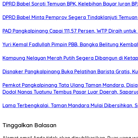
DPRD Babel Soroti Temuan BPK, Kelebihan Bayar Iuran BP
DPRD Babel Minta Pemprov Segera Tindaklanjuti Temuan 
PAD Pangkalpinang Capai 111,57 Persen, WTP Diraih untuk
Yuri Kemal Fadlullah Pimpin PBB, Bangka Belitung Kembal
Kampung Nelayan Merah Putih Segera Dibangun di Ketap
Disnaker Pangkalpinang Buka Pelatihan Barista Gratis, K
Pemkot Pangkalpinang Tata Ulang Taman Mandara, Disia
Dodol Nanas Tuatunu Tembus Pasar Luar Daerah, Saparud
Lama Terbengkalai, Taman Mandara Mulai Dibersihkan, S
Tinggalkan Balasan
Alamat email Anda tidak akan dipublikasikan.
Ruas yang wa