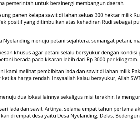
ma pemerintah untuk bersinergi membangun daerah.
ung panen kelapa sawit di lahan seluas 300 hektar milik Ru
ek positif yang ditimbulkan atas kehadiran Rudi sebagai 
a Nyelanding menuju petani sejahtera, semangat petani, man
san khusus agar petani selalu bersyukur dengan kondisi 
 petani berada pada kisaran lebih dari Rp 3000 per kilogram.
ni kami melihat pembibitan lada dan sawit di lahan milik Pak
ar ketika harga rendah. Insyaallah kalau bersyukur, Alla
uju dua lokasi lainnya sekaligus misi terakhir. Ia mengunj
ari lada dan sawit. Artinya, selama empat tahun pertama ak
apkan di empat desa yaitu Desa Nyelanding, Delas, Bedengu