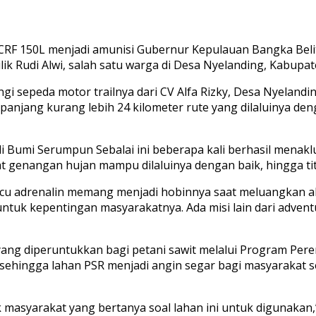
 CRF 150L menjadi amunisi Gubernur Kepulauan Bangka Beli
k Rudi Alwi, salah satu warga di Desa Nyelanding, Kabupate
 sepeda motor trailnya dari CV Alfa Rizky, Desa Nyelanding
epanjang kurang lebih 24 kilometer rute yang dilaluinya de
di Bumi Serumpun Sebalai ini beberapa kali berhasil men
t genangan hujan mampu dilaluinya dengan baik, hingga titi
u adrenalin memang menjadi hobinnya saat meluangkan ak
untuk kepentingan masyarakatnya. Ada misi lain dari adventu
at yang diperuntukkan bagi petani sawit melalui Program Per
p, sehingga lahan PSR menjadi angin segar bagi masyarakat 
masyarakat yang bertanya soal lahan ini untuk digunakan,” 