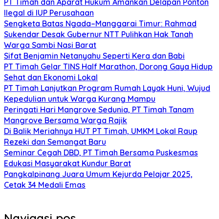
PT Timah dan Aparat Hukum Amankan Delapan Ponton
Ilegal di IUP Perusahaan
Sengketa Batas Ngada–Manggarai Timur: Rahmad
Sukendar Desak Gubernur NTT Pulihkan Hak Tanah
Warga Sambi Nasi Barat
Sifat Benjamin Netanyahu Seperti Kera dan Babi
PT Timah Gelar TINS Half Marathon, Dorong Gaya Hidup
Sehat dan Ekonomi Lokal
PT Timah Lanjutkan Program Rumah Layak Huni, Wujud
Kepedulian untuk Warga Kurang Mampu
Peringati Hari Mangrove Sedunia, PT Timah Tanam
Mangrove Bersama Warga Rajik
Di Balik Meriahnya HUT PT Timah, UMKM Lokal Raup
Rezeki dan Semangat Baru
Seminar Cegah DBD, PT Timah Bersama Puskesmas
Edukasi Masyarakat Kundur Barat
Pangkalpinang Juara Umum Kejurda Pelajar 2025,
Cetak 34 Medali Emas
Navigasi pos