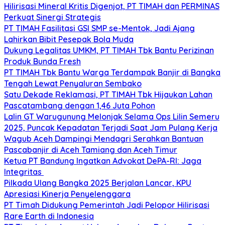
Hilirisasi Mineral Kritis Digenjot, PT TIMAH dan PERMINAS
Perkuat Sinergi Strategis
PT TIMAH Fasilitasi GSI SMP se-Mentok, Jadi Ajang
Lahirkan Bibit Pesepak Bola Muda
Dukung Legalitas UMKM, PT TIMAH Tbk Bantu Perizinan
Produk Bunda Fresh
PT TIMAH Tbk Bantu Warga Terdampak Banjir di Bangka
Tengah Lewat Penyaluran Sembako
Satu Dekade Reklamasi, PT TIMAH Tbk Hijaukan Lahan
Pascatambang dengan 1,46 Juta Pohon
Lalin GT Warugunung Melonjak Selama Ops Lilin Semeru
2025, Puncak Kepadatan Terjadi Saat Jam Pulang Kerja
Wagub Aceh Dampingi Mendagri Serahkan Bantuan
Pascabanjir di Aceh Tamiang dan Aceh Timur
Ketua PT Bandung Ingatkan Advokat DePA-RI: Jaga
Integritas
Pilkada Ulang Bangka 2025 Berjalan Lancar, KPU
Apresiasi Kinerja Penyelenggara
PT Timah Didukung Pemerintah Jadi Pelopor Hilirisasi
Rare Earth di Indonesia