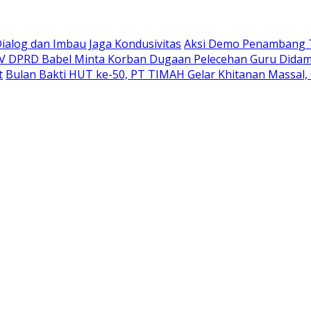
Dialog dan Imbau Jaga Kondusivitas
Aksi Demo Penambang T
IV DPRD Babel Minta Korban Dugaan Pelecehan Guru Didam
t
Bulan Bakti HUT ke-50, PT TIMAH Gelar Khitanan Massal, 