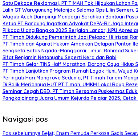
Satu Dekade Reklamasi, PT TIMAH Tbk Hijaukan Lahan P
Lalin GT Warugunung Melonjak Selama Ops Lilin Semeru 
Wagub Aceh Dampingi Mendagri Serahkan Bantuan Pasca
Ketua PT Bandung Ingatkan Advokat DePA-RI: Jaga Integ
Pilkada Ulang Bangka 2025 Berjalan Lancar, KPU Apresia
PT Timah Didukung Pemerintah Jadi Pelopor Hilirisasi Rar
PT Timah dan Aparat Hukum Amankan Delapan Ponton Ile
Sengketa Batas Ngada–Manggarai Timur: Rahmad Sukend
Sifat Benjamin Netanyahu Seperti Kera dan Babi
PT Timah Gelar TINS Half Marathon, Dorong Gaya Hidup 
PT Timah Lanjutkan Program Rumah Layak Huni, Wujud 
Peringati Hari Mangrove Sedunia, PT Timah Tanam Man
Di Balik Meriahnya HUT PT Timah, UMKM Lokal Raup Rez
Seminar Cegah DBD, PT Timah Bersama Puskesmas Eduka
Pangkalpinang Juara Umum Kejurda Pelajar 2025, Cetak
Navigasi pos
Pos sebelumnya
Bejat, Enam Pemuda Perkosa Gadis Secara