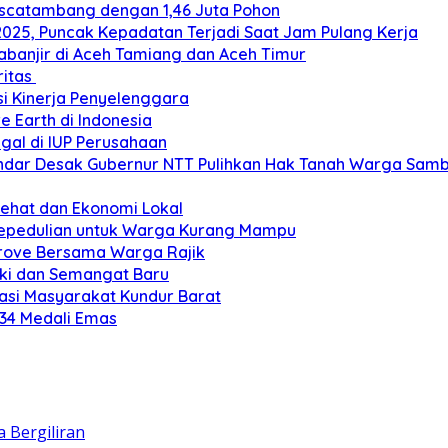
ascatambang dengan 1,46 Juta Pohon
2025, Puncak Kepadatan Terjadi Saat Jam Pulang Kerja
banjir di Aceh Tamiang dan Aceh Timur
ritas
si Kinerja Penyelenggara
e Earth di Indonesia
gal di IUP Perusahaan
ar Desak Gubernur NTT Pulihkan Hak Tanah Warga Sambi
Sehat dan Ekonomi Lokal
Kepedulian untuk Warga Kurang Mampu
grove Bersama Warga Rajik
eki dan Semangat Baru
si Masyarakat Kundur Barat
 34 Medali Emas
 Bergiliran