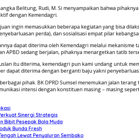
 Bangka Belitung, Rudi, M. Si menyampaikan bahwa pihakny
aktif dengan Kemendagri.
juan ingin memasukkan beberapa kegiatan yang bisa dilak
yebarluasan perda), dan sosialisasi empat pilar kebangsa
annya dapat diterima oleh Kemendagri melalui mekanisme t
 APBD sedang berjalan, pihaknya menargetkan tatib terse
suslan itu diterima, kemendagri pun kami undang untuk me
er dapat diterima dengan berganti baju yakni penyebarluasa
 berbagai pihak. BK DPRD Sumsel menemukan jalan terang
nikasi intensi dengan konstituen masing – masing seperti
ekasi
Perkuat Sinergi Strategis
an Bibit Pesepak Bola Muda
roduk Bunda Fresh
 Tengah Lewat Penyaluran Sembako