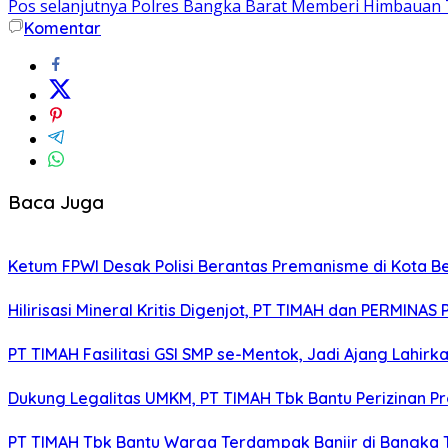
Pos selanjutnya
Polres Bangka Barat Memberi Himbauan T
Komentar
Baca Juga
Ketum FPWI Desak Polisi Berantas Premanisme di Kota B
Hilirisasi Mineral Kritis Digenjot, PT TIMAH dan PERMINAS 
PT TIMAH Fasilitasi GSI SMP se-Mentok, Jadi Ajang Lahirk
Dukung Legalitas UMKM, PT TIMAH Tbk Bantu Perizinan P
PT TIMAH Tbk Bantu Warga Terdampak Banjir di Bangka