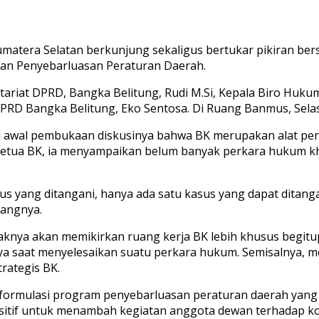
tera Selatan berkunjung sekaligus bertukar pikiran bers
dan Penyebarluasan Peraturan Daerah.
tariat DPRD, Bangka Belitung, Rudi M.Si, Kepala Biro Huku
PRD Bangka Belitung, Eko Sentosa. Di Ruang Banmus, Selasa
 di awal pembukaan diskusinya bahwa BK merupakan alat p
 Ketua BK, ia menyampaikan belum banyak perkara hukum khu
s yang ditangani, hanya ada satu kasus yang dapat ditangan
rangnya.
ihaknya akan memikirkan ruang kerja BK lebih khusus begi
saat menyelesaikan suatu perkara hukum. Semisalnya, memi
rategis BK.
 formulasi program penyebarluasan peraturan daerah yang 
positif untuk menambah kegiatan anggota dewan terhadap ko