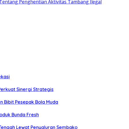
entang Penghentian Aktivitas Tambang Ilegal
ekasi
Perkuat Sinergi Strategis
an Bibit Pesepak Bola Muda
roduk Bunda Fresh
 Tengah Lewat Penyaluran Sembako