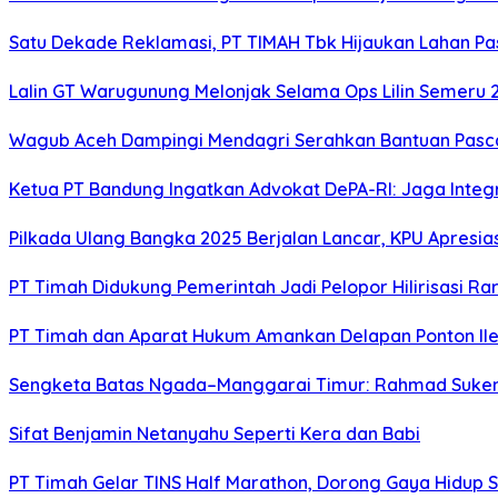
Satu Dekade Reklamasi, PT TIMAH Tbk Hijaukan Lahan P
Lalin GT Warugunung Melonjak Selama Ops Lilin Semeru 
Wagub Aceh Dampingi Mendagri Serahkan Bantuan Pasca
Ketua PT Bandung Ingatkan Advokat DePA-RI: Jaga Integ
Pilkada Ulang Bangka 2025 Berjalan Lancar, KPU Apresia
PT Timah Didukung Pemerintah Jadi Pelopor Hilirisasi Rar
PT Timah dan Aparat Hukum Amankan Delapan Ponton Ile
Sengketa Batas Ngada–Manggarai Timur: Rahmad Sukend
Sifat Benjamin Netanyahu Seperti Kera dan Babi
PT Timah Gelar TINS Half Marathon, Dorong Gaya Hidup 