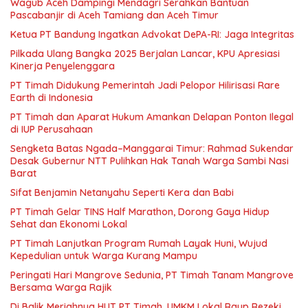
Wagub Aceh Dampingi Mendagri Serahkan Bantuan
Pascabanjir di Aceh Tamiang dan Aceh Timur
Ketua PT Bandung Ingatkan Advokat DePA-RI: Jaga Integritas
Pilkada Ulang Bangka 2025 Berjalan Lancar, KPU Apresiasi
Kinerja Penyelenggara
PT Timah Didukung Pemerintah Jadi Pelopor Hilirisasi Rare
Earth di Indonesia
PT Timah dan Aparat Hukum Amankan Delapan Ponton Ilegal
di IUP Perusahaan
Sengketa Batas Ngada–Manggarai Timur: Rahmad Sukendar
Desak Gubernur NTT Pulihkan Hak Tanah Warga Sambi Nasi
Barat
Sifat Benjamin Netanyahu Seperti Kera dan Babi
PT Timah Gelar TINS Half Marathon, Dorong Gaya Hidup
Sehat dan Ekonomi Lokal
PT Timah Lanjutkan Program Rumah Layak Huni, Wujud
Kepedulian untuk Warga Kurang Mampu
Peringati Hari Mangrove Sedunia, PT Timah Tanam Mangrove
Bersama Warga Rajik
Di Balik Meriahnya HUT PT Timah, UMKM Lokal Raup Rezeki