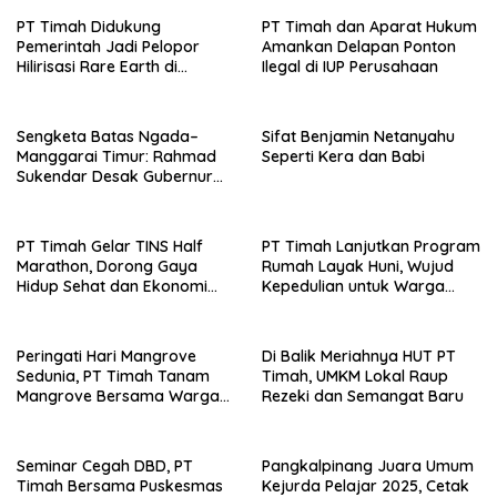
PT Timah Didukung
PT Timah dan Aparat Hukum
Pemerintah Jadi Pelopor
Amankan Delapan Ponton
Hilirisasi Rare Earth di
Ilegal di IUP Perusahaan
Indonesia
Sengketa Batas Ngada–
Sifat Benjamin Netanyahu
Manggarai Timur: Rahmad
Seperti Kera dan Babi
Sukendar Desak Gubernur
NTT Pulihkan Hak Tanah
Warga Sambi Nasi Barat
PT Timah Gelar TINS Half
PT Timah Lanjutkan Program
Marathon, Dorong Gaya
Rumah Layak Huni, Wujud
Hidup Sehat dan Ekonomi
Kepedulian untuk Warga
Lokal
Kurang Mampu
Peringati Hari Mangrove
Di Balik Meriahnya HUT PT
Sedunia, PT Timah Tanam
Timah, UMKM Lokal Raup
Mangrove Bersama Warga
Rezeki dan Semangat Baru
Rajik
Seminar Cegah DBD, PT
Pangkalpinang Juara Umum
Timah Bersama Puskesmas
Kejurda Pelajar 2025, Cetak