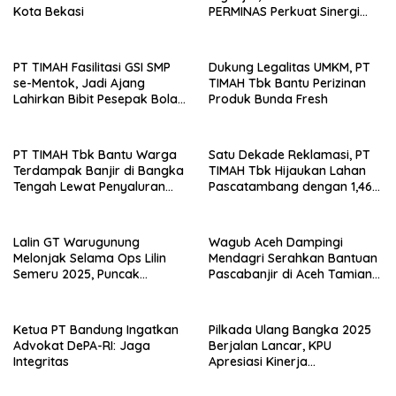
Kota Bekasi
PERMINAS Perkuat Sinergi
Strategis
PT TIMAH Fasilitasi GSI SMP
Dukung Legalitas UMKM, PT
se-Mentok, Jadi Ajang
TIMAH Tbk Bantu Perizinan
Lahirkan Bibit Pesepak Bola
Produk Bunda Fresh
Muda
PT TIMAH Tbk Bantu Warga
Satu Dekade Reklamasi, PT
Terdampak Banjir di Bangka
TIMAH Tbk Hijaukan Lahan
Tengah Lewat Penyaluran
Pascatambang dengan 1,46
Sembako
Juta Pohon
Lalin GT Warugunung
Wagub Aceh Dampingi
Melonjak Selama Ops Lilin
Mendagri Serahkan Bantuan
Semeru 2025, Puncak
Pascabanjir di Aceh Tamiang
Kepadatan Terjadi Saat Jam
dan Aceh Timur
Pulang Kerja
Ketua PT Bandung Ingatkan
Pilkada Ulang Bangka 2025
Advokat DePA-RI: Jaga
Berjalan Lancar, KPU
Integritas
Apresiasi Kinerja
Penyelenggara