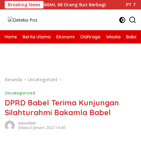
Langsung
T ke-50 PT TIMAH, 68 Orang Ikut Berbagi
Breaking News
PT TIMAH Ban
ke
konten
Home
Berita Utama
Ekonomi
Olahraga
Wisata
Babel
Beranda
Uncategorized
Uncategorized
DPRD Babel Terima Kunjungan
Silahturahmi Bakamla Babel
AdminWeb
Selasa 4 Januari 2022 14:40