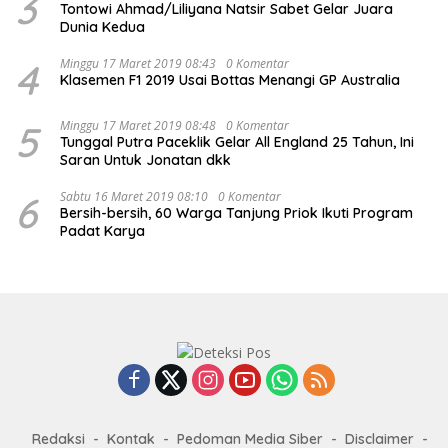
3
Tontowi Ahmad/Liliyana Natsir Sabet Gelar Juara
Dunia Kedua
4
Minggu 17 Maret 2019 08:43
0 Komentar
Klasemen F1 2019 Usai Bottas Menangi GP Australia
5
Minggu 17 Maret 2019 08:48
0 Komentar
Tunggal Putra Paceklik Gelar All England 25 Tahun, Ini
Saran Untuk Jonatan dkk
6
Sabtu 16 Maret 2019 08:10
0 Komentar
Bersih-bersih, 60 Warga Tanjung Priok Ikuti Program
Padat Karya
Redaksi
Kontak
Pedoman Media Siber
Disclaimer