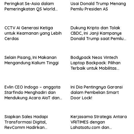
Peringkat Se-Asia dalam
Usai Donald Trump Menang
Pemeringkatan QS World
Pemilu Presiden AS
University Rankings Asia
CCTV AI Generasi Ketiga
Dukung Kripto dan Tolak
untuk Keamanan yang Lebih
CBDC, Ini Janji Kampanye
Cerdas
Donald Trump saat Pemilu
AS 2024!
Selain Pisang, Ini Makanan
Bodypack Neos Vintech
Mengandung Kalium Tinggi
Laptop Backpack: Pilihan
Terbaik untuk Mobilitas
Modern
Evlin CEO Indogo – anggota
Ini Dia Pentingnya Garansi
Starfindo Menghadiri dan
dalam Pembelian Smart
Mendukung Acara AIoT dan
Door Lock!
EVTech oleh Arrow.id
Siapkan Sales Hadapi
Kerjasama Strategis Antara
Transformasi Digital,
VRITIMES dengan
RevComm Hadirkan
Lahatsatu.com dan
Konferensi Online Gratis,
Cerita.co.id Perkuat