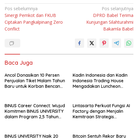
Navigasi
Pos sebelumnya
Pos selanjutnya
Sinergi Pemkot dan FKUB
DPRD Babel Terima
pos
Ciptakan Pangkalpinang Zero
Kunjungan Silahturahmi
Conflict
Bakamla Babel
Baca Juga
Ancol Donasikan 10 Persen
Kadin Indonesia dan Kadin
Penjualan Tiket Malam Tahun
Indonesia Trading House
Baru untuk Korban Bencana
Mengadakan Luncheon
di Sumatra
Meeting Bersama dengan
The Singapore Malay
Chamber of Commerce and
BINUS Career Connect: Wujud
Lintasarta Perkuat Fungsi AI
Industry (SMCCI)
Komitmen BINUS UNIVERSITY
Factory dengan Menjalin
dalam Program 2,5 Tahun
Kemitraan Strategis
Kuliah Langsung Gapai Karir
bersama 6Estates
BINUS UNIVERSITY Naik 20
Bitcoin Sentuh Rekor Baru