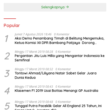
Selengkapnya
Popular
1
Jumat 7 Agustus 2026 18:46
0 Komentar
Aksi Demo Penambang Timah di Belitung Mengemuka,
Ketua Komisi XII DPR Bambang Patijaya Dorong
Perpres Segera Terbit
2
Minggu 17 Maret 2019 08:28
0 Komentar
Pergantian Jitu Luis Milla yang Mengantar Indonesia ke
Semifinal
3
Minggu 17 Maret 2019 08:32
0 Komentar
Tontowi Ahmad/Liliyana Natsir Sabet Gelar Juara
Dunia Kedua
4
Minggu 17 Maret 2019 08:43
0 Komentar
Klasemen F1 2019 Usai Bottas Menangi GP Australia
5
Minggu 17 Maret 2019 08:48
0 Komentar
Tunggal Putra Paceklik Gelar All England 25 Tahun, Ini