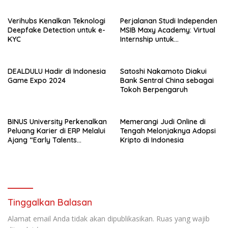
Daftar Sekarang!
Ekosistem Media Digital di
Indonesia
Verihubs Kenalkan Teknologi
Perjalanan Studi Independen
Deepfake Detection untuk e-
MSIB Maxy Academy: Virtual
KYC
Internship untuk
Pengalaman Kerja Nyata
DEALDULU Hadir di Indonesia
Satoshi Nakamoto Diakui
Game Expo 2024
Bank Sentral China sebagai
Tokoh Berpengaruh
BINUS University Perkenalkan
Memerangi Judi Online di
Peluang Karier di ERP Melalui
Tengah Melonjaknya Adopsi
Ajang “Early Talents
Kripto di Indonesia
Opportunities with SAP”
Tinggalkan Balasan
Alamat email Anda tidak akan dipublikasikan.
Ruas yang wajib