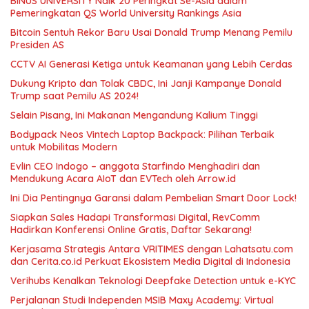
BINUS UNIVERSITY Naik 20 Peringkat Se-Asia dalam
Pemeringkatan QS World University Rankings Asia
Bitcoin Sentuh Rekor Baru Usai Donald Trump Menang Pemilu
Presiden AS
CCTV AI Generasi Ketiga untuk Keamanan yang Lebih Cerdas
Dukung Kripto dan Tolak CBDC, Ini Janji Kampanye Donald
Trump saat Pemilu AS 2024!
Selain Pisang, Ini Makanan Mengandung Kalium Tinggi
Bodypack Neos Vintech Laptop Backpack: Pilihan Terbaik
untuk Mobilitas Modern
Evlin CEO Indogo – anggota Starfindo Menghadiri dan
Mendukung Acara AIoT dan EVTech oleh Arrow.id
Ini Dia Pentingnya Garansi dalam Pembelian Smart Door Lock!
Siapkan Sales Hadapi Transformasi Digital, RevComm
Hadirkan Konferensi Online Gratis, Daftar Sekarang!
Kerjasama Strategis Antara VRITIMES dengan Lahatsatu.com
dan Cerita.co.id Perkuat Ekosistem Media Digital di Indonesia
Verihubs Kenalkan Teknologi Deepfake Detection untuk e-KYC
Perjalanan Studi Independen MSIB Maxy Academy: Virtual