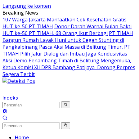
Langsung ke konten
Breaking News
107 Warga Jakarta Manfaatkan Cek Kesehatan Gratis
HUT ke-50 PT TIMAH
Donor Darah Warnai Bulan Bakti
HUT ke-50 PT TIMAH, 68 Orang Ikut Berbagi
PT TIMAH
Bangun Rumah Layak Huni untuk Cegah Stunting di
Pangkalpinang
Pasca Aksi Massa di Belitung Timur, PT
TIMAH Pilih Jalur Dialog dan Imbau Jaga Kondusivitas
Aksi Demo Penambang Timah di Belitung Mengemuka,
Ketua Komisi XII DPR Bambang Patijaya Dorong Perpres
Segera Terbit
Indeks
Home