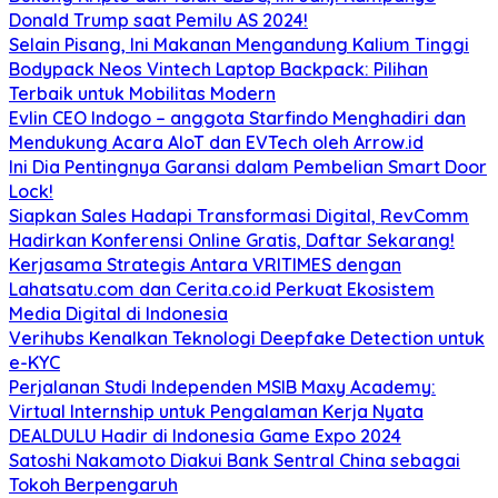
Donald Trump saat Pemilu AS 2024!
Selain Pisang, Ini Makanan Mengandung Kalium Tinggi
Bodypack Neos Vintech Laptop Backpack: Pilihan
Terbaik untuk Mobilitas Modern
Evlin CEO Indogo – anggota Starfindo Menghadiri dan
Mendukung Acara AIoT dan EVTech oleh Arrow.id
Ini Dia Pentingnya Garansi dalam Pembelian Smart Door
Lock!
Siapkan Sales Hadapi Transformasi Digital, RevComm
Hadirkan Konferensi Online Gratis, Daftar Sekarang!
Kerjasama Strategis Antara VRITIMES dengan
Lahatsatu.com dan Cerita.co.id Perkuat Ekosistem
Media Digital di Indonesia
Verihubs Kenalkan Teknologi Deepfake Detection untuk
e-KYC
Perjalanan Studi Independen MSIB Maxy Academy:
Virtual Internship untuk Pengalaman Kerja Nyata
DEALDULU Hadir di Indonesia Game Expo 2024
Satoshi Nakamoto Diakui Bank Sentral China sebagai
Tokoh Berpengaruh