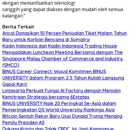
dengan memanfaatkan teknologi
canggih yang dapat diakses dengan mudah oleh semua
kalangan.”
Berita Terkait
Ancol Donasikan 10 Persen Penjualan Tiket Malam Tahun
Baru untuk Korban Bencana di Sumatra
Kadin Indonesia dan Kadin Indonesia Trading House
Mengadakan Luncheon Meeting Bersama dengan The
Singapore Malay Chamber of Commerce and Industry
(SMCCI)
BINUS Career Connect: Wujud Komitmen BINUS
UNIVERSITY dalam Program 2,5 Tahun Kuliah Langsung
Gapai Karir
Lintasarta Perkuat Fungsi AI Factory dengan Menjalin
Kemitraan Strategis bersama 6Estates
BINUS UNIVERSITY Naik 20 Peringkat Se-Asia dalam
Pemeringkatan QS World University Rankings Asia
Bitcoin Sentuh Rekor Baru Usai Donald Trump Menang
Pemilu Presiden AS
Dukung Kripto dan Tolak CBDC, Ini Janji Kampanye