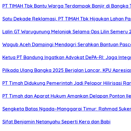
PT TIMAH Tbk Bantu Warga Terdampak Banjir di Bangka
Satu Dekade Reklamasi, PT TIMAH Tbk Hijaukan Lahan P
Lalin GT Warugunung Melonjak Selama Ops Lilin Semeru 
Wagub Aceh Dampingi Mendagri Serahkan Bantuan Pasca
Ketua PT Bandung Ingatkan Advokat DePA-RI: Jaga Integ
Pilkada Ulang Bangka 2025 Berjalan Lancar, KPU Apresia
PT Timah Didukung Pemerintah Jadi Pelopor Hilirisasi Rar
PT Timah dan Aparat Hukum Amankan Delapan Ponton Ile
Sengketa Batas Ngada–Manggarai Timur: Rahmad Sukend
Sifat Benjamin Netanyahu Seperti Kera dan Babi