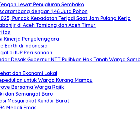
 Tengah Lewat Penyaluran Sembako
ascatambang dengan 1,46 Juta Pohon
2025, Puncak Kepadatan Terjadi Saat Jam Pulang Kerja
banjir di Aceh Tamiang dan Aceh Timur
ritas
si Kinerja Penyelenggara
e Earth di Indonesia
gal di IUP Perusahaan
ar Desak Gubernur NTT Pulihkan Hak Tanah Warga Sambi
Sehat dan Ekonomi Lokal
Kepedulian untuk Warga Kurang Mampu
grove Bersama Warga Rajik
eki dan Semangat Baru
si Masyarakat Kundur Barat
 34 Medali Emas