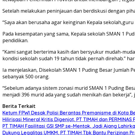
Setelah melakukan peninjauan dan berdiskusi dengan pihak
“Saya akan berusaha agar keinginan Kepala sekolah,guru se
Pada kesempatan yang sama, Kepala sekolah SMAN 1 Pudin
pendidikan.
“Kami sangat berterima kasih dan bersyukur mudah-mud
kondisi sekolah sudah 19 tahun tidak pernah direhab.” ha
Ia menjelaskan, Disekolah SMAN 1 Puding Besar Jumlah P
sebanyak 500 orang.
“Sebelum adanya sistem zonasi murid SMAN 1 Puding Besar
menjadi 396 murid ada yang sudah menikah dan bekerja”, je
Berita Terkait
Ketum FPWI Desak Polisi Berantas Premanisme di Kota B
Hilirisasi Mineral Kritis Digenjot, PT TIMAH dan PERMINAS 
PT TIMAH Fasilitasi GSI SMP se-Mentok, Jadi Ajang Lahirk
Dukung Legalitas UMKM, PT TIMAH Tbk Bantu Perizinan P