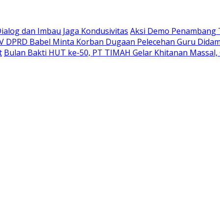
Dialog dan Imbau Jaga Kondusivitas
Aksi Demo Penambang T
IV DPRD Babel Minta Korban Dugaan Pelecehan Guru Didam
t
Bulan Bakti HUT ke-50, PT TIMAH Gelar Khitanan Massal, 