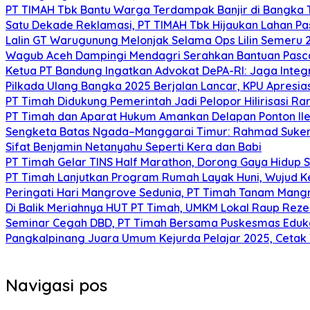
PT TIMAH Tbk Bantu Warga Terdampak Banjir di Bangka
Satu Dekade Reklamasi, PT TIMAH Tbk Hijaukan Lahan P
Lalin GT Warugunung Melonjak Selama Ops Lilin Semeru 
Wagub Aceh Dampingi Mendagri Serahkan Bantuan Pasca
Ketua PT Bandung Ingatkan Advokat DePA-RI: Jaga Integ
Pilkada Ulang Bangka 2025 Berjalan Lancar, KPU Apresia
PT Timah Didukung Pemerintah Jadi Pelopor Hilirisasi Rar
PT Timah dan Aparat Hukum Amankan Delapan Ponton Ile
Sengketa Batas Ngada–Manggarai Timur: Rahmad Sukend
Sifat Benjamin Netanyahu Seperti Kera dan Babi
PT Timah Gelar TINS Half Marathon, Dorong Gaya Hidup 
PT Timah Lanjutkan Program Rumah Layak Huni, Wujud 
Peringati Hari Mangrove Sedunia, PT Timah Tanam Man
Di Balik Meriahnya HUT PT Timah, UMKM Lokal Raup Rez
Seminar Cegah DBD, PT Timah Bersama Puskesmas Eduka
Pangkalpinang Juara Umum Kejurda Pelajar 2025, Cetak
Navigasi pos