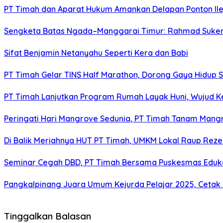
PT Timah dan Aparat Hukum Amankan Delapan Ponton Ile
Sengketa Batas Ngada–Manggarai Timur: Rahmad Sukend
Sifat Benjamin Netanyahu Seperti Kera dan Babi
PT Timah Gelar TINS Half Marathon, Dorong Gaya Hidup 
PT Timah Lanjutkan Program Rumah Layak Huni, Wujud 
Peringati Hari Mangrove Sedunia, PT Timah Tanam Man
Di Balik Meriahnya HUT PT Timah, UMKM Lokal Raup Rez
Seminar Cegah DBD, PT Timah Bersama Puskesmas Eduka
Pangkalpinang Juara Umum Kejurda Pelajar 2025, Cetak
Tinggalkan Balasan