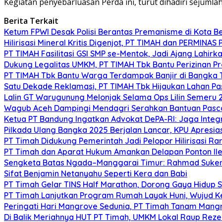
Kegiatan penyebarluasan Perda ini, turut dihadiri sejumla
Berita Terkait
Ketum FPWI Desak Polisi Berantas Premanisme di Kota B
Hilirisasi Mineral Kritis Digenjot, PT TIMAH dan PERMINAS 
PT TIMAH Fasilitasi GSI SMP se-Mentok, Jadi Ajang Lahirk
Dukung Legalitas UMKM, PT TIMAH Tbk Bantu Perizinan P
PT TIMAH Tbk Bantu Warga Terdampak Banjir di Bangka
Satu Dekade Reklamasi, PT TIMAH Tbk Hijaukan Lahan P
Lalin GT Warugunung Melonjak Selama Ops Lilin Semeru 
Wagub Aceh Dampingi Mendagri Serahkan Bantuan Pasca
Ketua PT Bandung Ingatkan Advokat DePA-RI: Jaga Integ
Pilkada Ulang Bangka 2025 Berjalan Lancar, KPU Apresia
PT Timah Didukung Pemerintah Jadi Pelopor Hilirisasi Rar
PT Timah dan Aparat Hukum Amankan Delapan Ponton Ile
Sengketa Batas Ngada–Manggarai Timur: Rahmad Sukend
Sifat Benjamin Netanyahu Seperti Kera dan Babi
PT Timah Gelar TINS Half Marathon, Dorong Gaya Hidup 
PT Timah Lanjutkan Program Rumah Layak Huni, Wujud 
Peringati Hari Mangrove Sedunia, PT Timah Tanam Man
Di Balik Meriahnya HUT PT Timah, UMKM Lokal Raup Rez