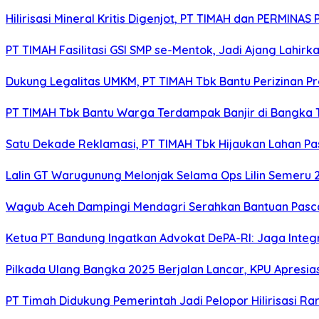
Hilirisasi Mineral Kritis Digenjot, PT TIMAH dan PERMINAS 
PT TIMAH Fasilitasi GSI SMP se-Mentok, Jadi Ajang Lahirk
Dukung Legalitas UMKM, PT TIMAH Tbk Bantu Perizinan P
PT TIMAH Tbk Bantu Warga Terdampak Banjir di Bangka
Satu Dekade Reklamasi, PT TIMAH Tbk Hijaukan Lahan P
Lalin GT Warugunung Melonjak Selama Ops Lilin Semeru 
Wagub Aceh Dampingi Mendagri Serahkan Bantuan Pasca
Ketua PT Bandung Ingatkan Advokat DePA-RI: Jaga Integ
Pilkada Ulang Bangka 2025 Berjalan Lancar, KPU Apresia
PT Timah Didukung Pemerintah Jadi Pelopor Hilirisasi Rar