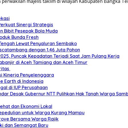
h perwakilan majelis taklim di wilayah Kabupaten Bangka Te
ekasi
Perkuat Sinergi Strategis
an Bibit Pesepak Bola Muda
roduk Bunda Fresh
 Tengah Lewat Penyaluran Sembako
ascatambang dengan 1,46 Juta Pohon
2025, Puncak Kepadatan Terjadi Saat Jam Pulang Kerja
banjir di Aceh Tamiang dan Aceh Timur
ritas
si Kinerja Penyelenggara
e Earth di Indonesia
gal di IUP Perusahaan
ar Desak Gubernur NTT Pulihkan Hak Tanah Warga Sambi
Sehat dan Ekonomi Lokal
Kepedulian untuk Warga Kurang Mampu
grove Bersama Warga Rajik
eki dan Semangat Baru