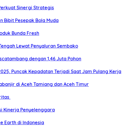
Perkuat Sinergi Strategis
an Bibit Pesepak Bola Muda
roduk Bunda Fresh
 Tengah Lewat Penyaluran Sembako
ascatambang dengan 1,46 Juta Pohon
2025, Puncak Kepadatan Terjadi Saat Jam Pulang Kerja
banjir di Aceh Tamiang dan Aceh Timur
ritas
si Kinerja Penyelenggara
e Earth di Indonesia