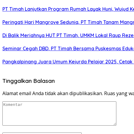
PT Timah Lanjutkan Program Rumah Layak Huni, Wujud 
Peringati Hari Mangrove Sedunia, PT Timah Tanam Man
Di Balik Meriahnya HUT PT Timah, UMKM Lokal Raup Rez
Seminar Cegah DBD, PT Timah Bersama Puskesmas Eduka
Pangkalpinang Juara Umum Kejurda Pelajar 2025, Cetak
Tinggalkan Balasan
Alamat email Anda tidak akan dipublikasikan.
Ruas yang wa