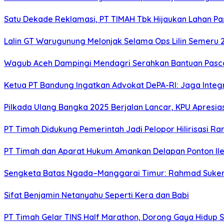
Satu Dekade Reklamasi, PT TIMAH Tbk Hijaukan Lahan P
Lalin GT Warugunung Melonjak Selama Ops Lilin Semeru 
Wagub Aceh Dampingi Mendagri Serahkan Bantuan Pasca
Ketua PT Bandung Ingatkan Advokat DePA-RI: Jaga Integ
Pilkada Ulang Bangka 2025 Berjalan Lancar, KPU Apresia
PT Timah Didukung Pemerintah Jadi Pelopor Hilirisasi Rar
PT Timah dan Aparat Hukum Amankan Delapan Ponton Ile
Sengketa Batas Ngada–Manggarai Timur: Rahmad Sukend
Sifat Benjamin Netanyahu Seperti Kera dan Babi
PT Timah Gelar TINS Half Marathon, Dorong Gaya Hidup 