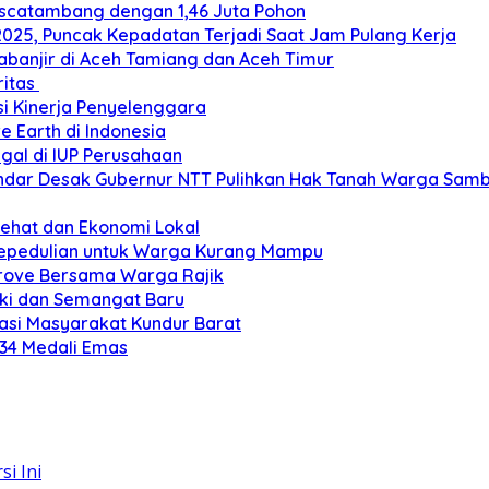
ascatambang dengan 1,46 Juta Pohon
2025, Puncak Kepadatan Terjadi Saat Jam Pulang Kerja
banjir di Aceh Tamiang dan Aceh Timur
ritas
si Kinerja Penyelenggara
e Earth di Indonesia
gal di IUP Perusahaan
ar Desak Gubernur NTT Pulihkan Hak Tanah Warga Sambi
Sehat dan Ekonomi Lokal
Kepedulian untuk Warga Kurang Mampu
grove Bersama Warga Rajik
eki dan Semangat Baru
si Masyarakat Kundur Barat
 34 Medali Emas
i Ini