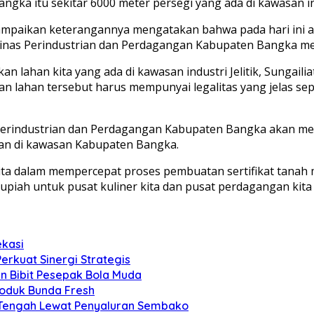
ngka itu sekitar 6000 meter persegi yang ada di kawasan indus
mpaikan keterangannya mengatakan bahwa pada hari ini ad
nas Perindustrian dan Perdagangan Kabupaten Bangka mela
 lahan kita yang ada di kawasan industri Jelitik, Sungaili
 lahan tersebut harus mempunyai legalitas yang jelas sepert
Perindustrian dan Perdagangan Kabupaten Bangka akan men
an di kawasan Kabupaten Bangka.
ta dalam mempercepat proses pembuatan sertifikat tanah m
piah untuk pusat kuliner kita dan pusat perdagangan kita y
ekasi
Perkuat Sinergi Strategis
an Bibit Pesepak Bola Muda
roduk Bunda Fresh
 Tengah Lewat Penyaluran Sembako