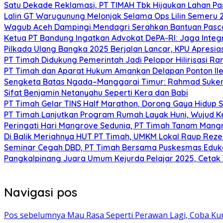
Satu Dekade Reklamasi, PT TIMAH Tbk Hijaukan Lahan P
Lalin GT Warugunung Melonjak Selama Ops Lilin Semeru 
Wagub Aceh Dampingi Mendagri Serahkan Bantuan Pasca
Ketua PT Bandung Ingatkan Advokat DePA-RI: Jaga Integ
Pilkada Ulang Bangka 2025 Berjalan Lancar, KPU Apresia
PT Timah Didukung Pemerintah Jadi Pelopor Hilirisasi Rar
PT Timah dan Aparat Hukum Amankan Delapan Ponton Ile
Sengketa Batas Ngada–Manggarai Timur: Rahmad Sukend
Sifat Benjamin Netanyahu Seperti Kera dan Babi
PT Timah Gelar TINS Half Marathon, Dorong Gaya Hidup 
PT Timah Lanjutkan Program Rumah Layak Huni, Wujud 
Peringati Hari Mangrove Sedunia, PT Timah Tanam Man
Di Balik Meriahnya HUT PT Timah, UMKM Lokal Raup Rez
Seminar Cegah DBD, PT Timah Bersama Puskesmas Eduka
Pangkalpinang Juara Umum Kejurda Pelajar 2025, Cetak
Navigasi pos
Pos sebelumnya
Mau Rasa Seperti Perawan Lagi, Coba Kurs