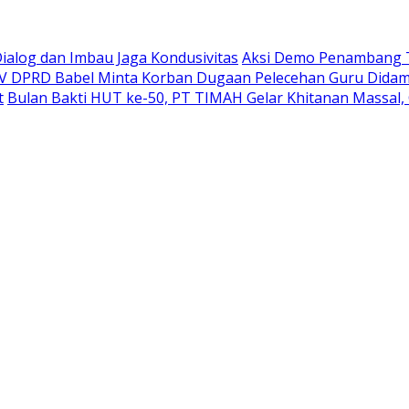
Dialog dan Imbau Jaga Kondusivitas
Aksi Demo Penambang T
IV DPRD Babel Minta Korban Dugaan Pelecehan Guru Didam
t
Bulan Bakti HUT ke-50, PT TIMAH Gelar Khitanan Massal, 