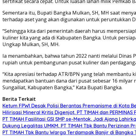
sertifikat secara cepat. Untuk luasan lahan milik Pemkab Ba
Sementara itu, Bupati Bangka Mulkan, SH, MH saat menya
terhadap aset yang akan digunakan untuk peruntukkan Di
“Sehingga kita dari pemerintah daerah harus mempersiapkan
kuliner kita yang ada di Kabupaten Bangka. Untuk persiapan
Ungkap Mulkan, SH, MH.
Ia menambahkan, bahwa tahun 2022 nanti melalui Dinas 
rupiah untuk pembangunan pusat kuliner dan perdagang
“Kita apresiasi terhadap ATR/BPN yang telah membantu ki
mendapatkan bantuan dana dari pusat sebesar 16 milyar ru
Sungailiat, Kabupaten Bangka,” Kata Bupati Bangka.
Berita Terkait
Ketum FPWI Desak Polisi Berantas Premanisme di Kota B
Hilirisasi Mineral Kritis Digenjot, PT TIMAH dan PERMINAS 
PT TIMAH Fasilitasi GSI SMP se-Mentok, Jadi Ajang Lahirk
Dukung Legalitas UMKM, PT TIMAH Tbk Bantu Perizinan P
PT TIMAH Tbk Bantu Warga Terdampak Banjir di Bangka