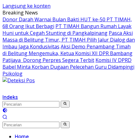
Langsung ke konten
Breaking News
Donor Darah Warnai Bulan Bakti HUT ke-50 PT TIMAH,
68 Orang Ikut Berbagi
PT TIMAH Bangun Rumah Layak
Huni untuk Cegah Stunting di Pangkalpinang
Pasca Aksi
Massa di Belitung Timur, PT TIMAH Pilih Jalur Dialog dan
Imbau Jaga Kondusivitas
Aksi Demo Penambang Timah
di Belitung Mengemuka, Ketua Komisi XII DPR Bambang
Patijaya Dorong Perpres Segera Terbit
Komisi IV DPRD
Babel Minta Korban Dugaan Pelecehan Guru Didampingi
Psikolog
Indeks
Home