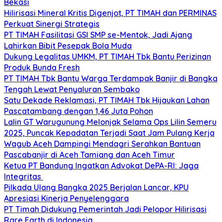
Bekasi
Hilirisasi Mineral Kritis Digenjot, PT TIMAH dan PERMINAS
Perkuat Sinergi Strategis
PT TIMAH Fasilitasi GSI SMP se-Mentok, Jadi Ajang
Lahirkan Bibit Pesepak Bola Muda
Dukung Legalitas UMKM, PT TIMAH Tbk Bantu Perizinan
Produk Bunda Fresh
PT TIMAH Tbk Bantu Warga Terdampak Banjir di Bangka
Tengah Lewat Penyaluran Sembako
Satu Dekade Reklamasi, PT TIMAH Tbk Hijaukan Lahan
Pascatambang dengan 1,46 Juta Pohon
Lalin GT Warugunung Melonjak Selama Ops Lilin Semeru
2025, Puncak Kepadatan Terjadi Saat Jam Pulang Kerja
Wagub Aceh Dampingi Mendagri Serahkan Bantuan
Pascabanjir di Aceh Tamiang dan Aceh Timur
Ketua PT Bandung Ingatkan Advokat DePA-RI: Jaga
Integritas
Pilkada Ulang Bangka 2025 Berjalan Lancar, KPU
Apresiasi Kinerja Penyelenggara
PT Timah Didukung Pemerintah Jadi Pelopor Hilirisasi
Rare Earth di Indonesia