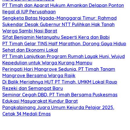
PT Timah dan Aparat Hukum Amankan Delapan Ponton
Ilegal di IUP Perusahaan
Sengketa Batas Ngada–Manggarai Timur: Rahmad
Sukendar Desak Gubernur NTT Pulihkan Hak Tanah
Warga Sambi Nasi Barat
Sifat Benjamin Netanyahu Seperti Kera dan Babi
PT Timah Gelar TINS Half Marathon, Dorong Gaya Hidup
Sehat dan Ekonomi Lokal
PT Timah Lanjutkan Program Rumah Layak Huni, Wujud
Kepedulian untuk Warga Kurang Mampu
Peringati Hari Mangrove Sedunia, PT Timah Tanam
Mangrove Bersama Warga Rajik
Di Balik Meriahnya HUT PT Timah, UMKM Lokal Raup
Rezeki dan Semangat Baru
Seminar Cegah DBD, PT Timah Bersama Puskesmas
Edukasi Masyarakat Kundur Barat
Pangkalpinang Juara Umum Kejurda Pelajar 2025,
Cetak 34 Medali Emas