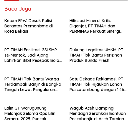
Baca Juga
Ketum FPWI Desak Polisi
Hilirisasi Mineral Kritis
Berantas Premanisme di
Digenjot, PT TIMAH dan
Kota Bekasi
PERMINAS Perkuat Sinergi
Strategis
PT TIMAH Fasilitasi GSI SMP
Dukung Legalitas UMKM, PT
se-Mentok, Jadi Ajang
TIMAH Tbk Bantu Perizinan
Lahirkan Bibit Pesepak Bola
Produk Bunda Fresh
Muda
PT TIMAH Tbk Bantu Warga
Satu Dekade Reklamasi, PT
Terdampak Banjir di Bangka
TIMAH Tbk Hijaukan Lahan
Tengah Lewat Penyaluran
Pascatambang dengan 1,46
Sembako
Juta Pohon
Lalin GT Warugunung
Wagub Aceh Dampingi
Melonjak Selama Ops Lilin
Mendagri Serahkan Bantuan
Semeru 2025, Puncak
Pascabanjir di Aceh Tamiang
Kepadatan Terjadi Saat Jam
dan Aceh Timur
Pulang Kerja