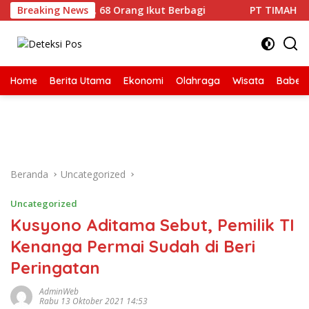
Langsung
0 PT TIMAH, 68 Orang Ikut Berbagi
Breaking News
PT TIMAH Bangun R
ke
konten
Home
Berita Utama
Ekonomi
Olahraga
Wisata
Babel
Beranda
Uncategorized
Uncategorized
Kusyono Aditama Sebut, Pemilik TI
Kenanga Permai Sudah di Beri
Peringatan
AdminWeb
Rabu 13 Oktober 2021 14:53