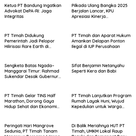
Ketua PT Bandung Ingatkan
Pilkada Ulang Bangka 2025
Advokat DePA-RI: Jaga
Berjalan Lancar, KPU
Integritas
Apresiasi Kinerja
Penyelenggara
PT Timah Didukung
PT Timah dan Aparat Hukum
Pemerintah Jadi Pelopor
Amankan Delapan Ponton
Hilirisasi Rare Earth di
Ilegal di IUP Perusahaan
Indonesia
Sengketa Batas Ngada–
Sifat Benjamin Netanyahu
Manggarai Timur: Rahmad
Seperti Kera dan Babi
Sukendar Desak Gubernur
NTT Pulihkan Hak Tanah
Warga Sambi Nasi Barat
PT Timah Gelar TINS Half
PT Timah Lanjutkan Program
Marathon, Dorong Gaya
Rumah Layak Huni, Wujud
Hidup Sehat dan Ekonomi
Kepedulian untuk Warga
Lokal
Kurang Mampu
Peringati Hari Mangrove
Di Balik Meriahnya HUT PT
Sedunia, PT Timah Tanam
Timah, UMKM Lokal Raup