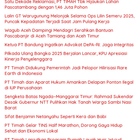
Satu Dekade Reklamasi, PT TIMAH Tbk Hijaukan Lahan
Pascatambang dengan 1,46 Juta Pohon
Lalin GT Warugunung Melonjak Selama Ops Lilin Semeru 2025,
Puncak Kepadatan Terjadi Saat Jam Pulang Kerja
Wagub Aceh Dampingi Mendagri Serahkan Bantuan
Pascabanjir di Aceh Tamiang dan Aceh Timur
Ketua PT Bandung Ingatkan Advokat DePA-RI: Jaga Integritas
Pilkada Ulang Bangka 2025 Berjalan Lancar, KPU Apresiasi
Kinerja Penyelenggara
PT Timah Didukung Pemerintah Jadi Pelopor Hilirisasi Rare
Earth di Indonesia
PT Timah dan Aparat Hukum Amankan Delapan Ponton Ilegal
di IUP Perusahaan
Sengketa Batas Ngada–Manggarai Timur: Rahmad Sukendar
Desak Gubernur NTT Pulihkan Hak Tanah Warga Sambi Nasi
Barat
Sifat Benjamin Netanyahu Seperti Kera dan Babi
PT Timah Gelar TINS Half Marathon, Dorong Gaya Hidup
Sehat dan Ekonomi Lokal
PT Timah Lanjutkan Program Rumah Layak Huni, Wujud