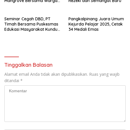
Mangrove Bersama Warga
Rezeki dan Semangat Baru
Rajik
Seminar Cegah DBD, PT
Pangkalpinang Juara Umum
Timah Bersama Puskesmas
Kejurda Pelajar 2025, Cetak
Edukasi Masyarakat Kundur
34 Medali Emas
Barat
Tinggalkan Balasan
Alamat email Anda tidak akan dipublikasikan.
Ruas yang wajib
ditandai
*