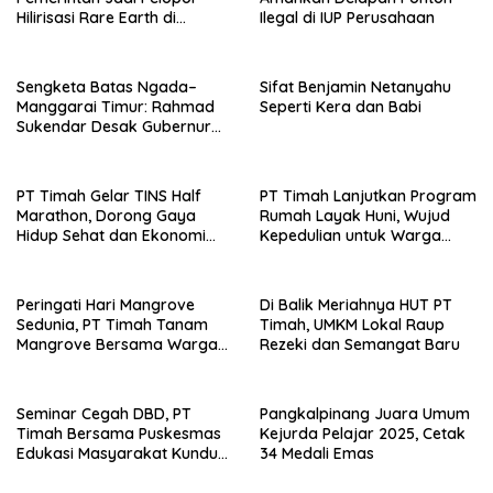
Hilirisasi Rare Earth di
Ilegal di IUP Perusahaan
Indonesia
Sengketa Batas Ngada–
Sifat Benjamin Netanyahu
Manggarai Timur: Rahmad
Seperti Kera dan Babi
Sukendar Desak Gubernur
NTT Pulihkan Hak Tanah
Warga Sambi Nasi Barat
PT Timah Gelar TINS Half
PT Timah Lanjutkan Program
Marathon, Dorong Gaya
Rumah Layak Huni, Wujud
Hidup Sehat dan Ekonomi
Kepedulian untuk Warga
Lokal
Kurang Mampu
Peringati Hari Mangrove
Di Balik Meriahnya HUT PT
Sedunia, PT Timah Tanam
Timah, UMKM Lokal Raup
Mangrove Bersama Warga
Rezeki dan Semangat Baru
Rajik
Seminar Cegah DBD, PT
Pangkalpinang Juara Umum
Timah Bersama Puskesmas
Kejurda Pelajar 2025, Cetak
Edukasi Masyarakat Kundur
34 Medali Emas
Barat