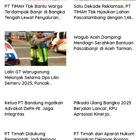
PT TIMAH Tbk Bantu Warga
Satu Dekade Reklamasi, PT
Terdampak Banjir di Bangka
TIMAH Tbk Hijaukan Lahan
Tengah Lewat Penyaluran
Pascatambang dengan 1,46
Sembako
Juta Pohon
Wagub Aceh Dampingi
Mendagri Serahkan Bantuan
Pascabanjir di Aceh Tamiang
dan Aceh Timur
Lalin GT Warugunung
Melonjak Selama Ops Lilin
Semeru 2025, Puncak
Kepadatan Terjadi Saat Jam
Pulang Kerja
Ketua PT Bandung Ingatkan
Pilkada Ulang Bangka 2025
Advokat DePA-RI: Jaga
Berjalan Lancar, KPU
Integritas
Apresiasi Kinerja
Penyelenggara
PT Timah Didukung
PT Timah dan Aparat Hukum
Pemerintah Jadi Pelopor
Amankan Delapan Ponton