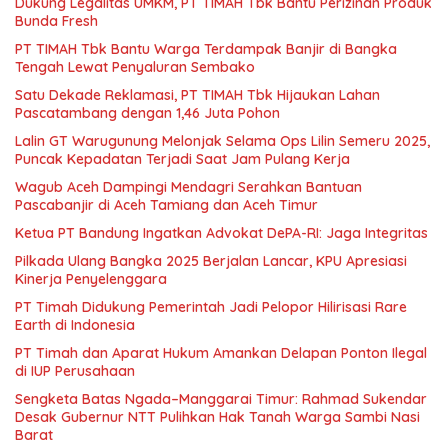
Dukung Legalitas UMKM, PT TIMAH Tbk Bantu Perizinan Produk
Bunda Fresh
PT TIMAH Tbk Bantu Warga Terdampak Banjir di Bangka
Tengah Lewat Penyaluran Sembako
Satu Dekade Reklamasi, PT TIMAH Tbk Hijaukan Lahan
Pascatambang dengan 1,46 Juta Pohon
Lalin GT Warugunung Melonjak Selama Ops Lilin Semeru 2025,
Puncak Kepadatan Terjadi Saat Jam Pulang Kerja
Wagub Aceh Dampingi Mendagri Serahkan Bantuan
Pascabanjir di Aceh Tamiang dan Aceh Timur
Ketua PT Bandung Ingatkan Advokat DePA-RI: Jaga Integritas
Pilkada Ulang Bangka 2025 Berjalan Lancar, KPU Apresiasi
Kinerja Penyelenggara
PT Timah Didukung Pemerintah Jadi Pelopor Hilirisasi Rare
Earth di Indonesia
PT Timah dan Aparat Hukum Amankan Delapan Ponton Ilegal
di IUP Perusahaan
Sengketa Batas Ngada–Manggarai Timur: Rahmad Sukendar
Desak Gubernur NTT Pulihkan Hak Tanah Warga Sambi Nasi
Barat