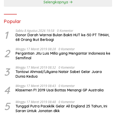
Selengkapnya
Popular
1
Sabtu 8 Agustus 2026 19:58
0 Komentar
Donor Darah Warnai Bulan Bakti HUT ke-50 PT TIMAH,
68 Orang Ikut Berbagi
2
Minggu 17 Maret 2019 08:28
0 Komentar
Pergantian Jitu Luis Milla yang Mengantar Indonesia ke
Semifinal
3
Minggu 17 Maret 2019 08:32
0 Komentar
Tontowi Ahmad/Liliyana Natsir Sabet Gelar Juara
Dunia Kedua
4
Minggu 17 Maret 2019 08:43
0 Komentar
Klasemen F1 2019 Usai Bottas Menangi GP Australia
5
Minggu 17 Maret 2019 08:48
0 Komentar
Tunggal Putra Paceklik Gelar All England 25 Tahun, Ini
Saran Untuk Jonatan dkk