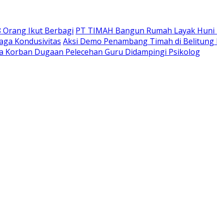
 Orang Ikut Berbagi
PT TIMAH Bangun Rumah Layak Huni u
Jaga Kondusivitas
Aksi Demo Penambang Timah di Belitung
ta Korban Dugaan Pelecehan Guru Didampingi Psikolog