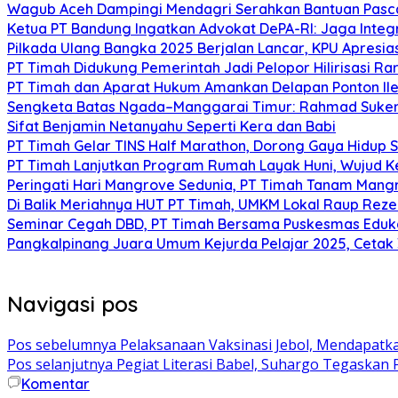
Wagub Aceh Dampingi Mendagri Serahkan Bantuan Pasca
Ketua PT Bandung Ingatkan Advokat DePA-RI: Jaga Integ
Pilkada Ulang Bangka 2025 Berjalan Lancar, KPU Apresia
PT Timah Didukung Pemerintah Jadi Pelopor Hilirisasi Rar
PT Timah dan Aparat Hukum Amankan Delapan Ponton Ile
Sengketa Batas Ngada–Manggarai Timur: Rahmad Sukend
Sifat Benjamin Netanyahu Seperti Kera dan Babi
PT Timah Gelar TINS Half Marathon, Dorong Gaya Hidup 
PT Timah Lanjutkan Program Rumah Layak Huni, Wujud 
Peringati Hari Mangrove Sedunia, PT Timah Tanam Man
Di Balik Meriahnya HUT PT Timah, UMKM Lokal Raup Rez
Seminar Cegah DBD, PT Timah Bersama Puskesmas Eduka
Pangkalpinang Juara Umum Kejurda Pelajar 2025, Cetak
Navigasi pos
Pos sebelumnya
Pelaksanaan Vaksinasi Jebol, Mendapatk
Pos selanjutnya
Pegiat Literasi Babel, Suhargo Tegaskan 
Komentar