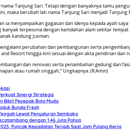
rnama Tanjung Sari. Tetapi dengan banyaknya tamu pengun
 ini, maka berubah lah nama Tanjung Sari menjadi Tanjung 
an ia menyampaikan gagasan dan idenya kepada ayah saya 
anyak terpesona dengan keindahan alam sekitar tempat it
 anak kandung Jusman.
mengalami perubahan dan pembangunan serta pengembangan
and Resort hingga kini sesuai dengan akta pendirian dan n
embangan dan renovasi serta penambahan gedung dan fasilit
inapan atau rumah singgah,” Ungkapnya. (R.Amin)
ekasi
Perkuat Sinergi Strategis
an Bibit Pesepak Bola Muda
roduk Bunda Fresh
 Tengah Lewat Penyaluran Sembako
ascatambang dengan 1,46 Juta Pohon
2025, Puncak Kepadatan Terjadi Saat Jam Pulang Kerja