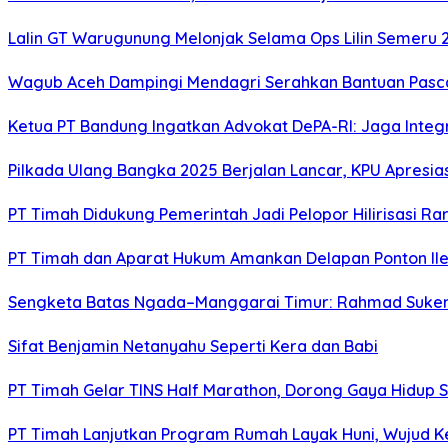
Lalin GT Warugunung Melonjak Selama Ops Lilin Semeru 
Wagub Aceh Dampingi Mendagri Serahkan Bantuan Pasca
Ketua PT Bandung Ingatkan Advokat DePA-RI: Jaga Integ
Pilkada Ulang Bangka 2025 Berjalan Lancar, KPU Apresia
PT Timah Didukung Pemerintah Jadi Pelopor Hilirisasi Rar
PT Timah dan Aparat Hukum Amankan Delapan Ponton Ile
Sengketa Batas Ngada–Manggarai Timur: Rahmad Sukend
Sifat Benjamin Netanyahu Seperti Kera dan Babi
PT Timah Gelar TINS Half Marathon, Dorong Gaya Hidup 
PT Timah Lanjutkan Program Rumah Layak Huni, Wujud 