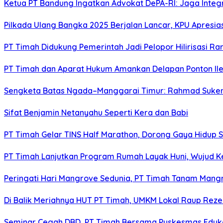
Ketua PT Bandung Ingatkan Advokat DePA-RI: Jaga Integ
Pilkada Ulang Bangka 2025 Berjalan Lancar, KPU Apresia
PT Timah Didukung Pemerintah Jadi Pelopor Hilirisasi Rar
PT Timah dan Aparat Hukum Amankan Delapan Ponton Ile
Sengketa Batas Ngada–Manggarai Timur: Rahmad Sukend
Sifat Benjamin Netanyahu Seperti Kera dan Babi
PT Timah Gelar TINS Half Marathon, Dorong Gaya Hidup 
PT Timah Lanjutkan Program Rumah Layak Huni, Wujud 
Peringati Hari Mangrove Sedunia, PT Timah Tanam Man
Di Balik Meriahnya HUT PT Timah, UMKM Lokal Raup Rez
Seminar Cegah DBD, PT Timah Bersama Puskesmas Eduka