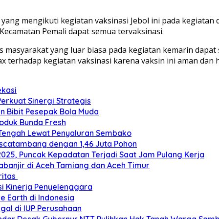
ng mengikuti kegiatan vaksinasi Jebol ini pada kegiatan d
 Kecamatan Pemali dapat semua tervaksinasi.
as masyarakat yang luar biasa pada kegiatan kemarin dapat
ax terhadap kegiatan vaksinasi karena vaksin ini aman dan 
ekasi
Perkuat Sinergi Strategis
an Bibit Pesepak Bola Muda
roduk Bunda Fresh
 Tengah Lewat Penyaluran Sembako
ascatambang dengan 1,46 Juta Pohon
2025, Puncak Kepadatan Terjadi Saat Jam Pulang Kerja
banjir di Aceh Tamiang dan Aceh Timur
ritas
si Kinerja Penyelenggara
e Earth di Indonesia
gal di IUP Perusahaan
ar Desak Gubernur NTT Pulihkan Hak Tanah Warga Sambi