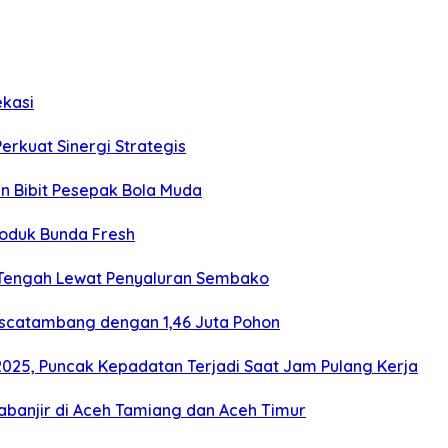
ekasi
Perkuat Sinergi Strategis
an Bibit Pesepak Bola Muda
roduk Bunda Fresh
 Tengah Lewat Penyaluran Sembako
ascatambang dengan 1,46 Juta Pohon
2025, Puncak Kepadatan Terjadi Saat Jam Pulang Kerja
banjir di Aceh Tamiang dan Aceh Timur