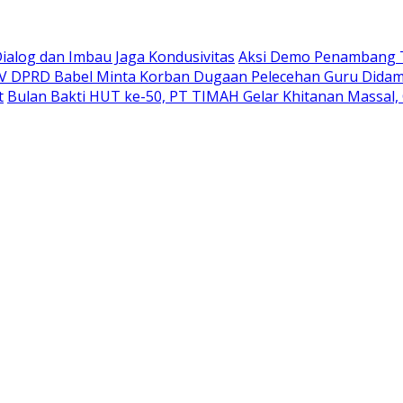
Dialog dan Imbau Jaga Kondusivitas
Aksi Demo Penambang T
IV DPRD Babel Minta Korban Dugaan Pelecehan Guru Didam
t
Bulan Bakti HUT ke-50, PT TIMAH Gelar Khitanan Massal, 