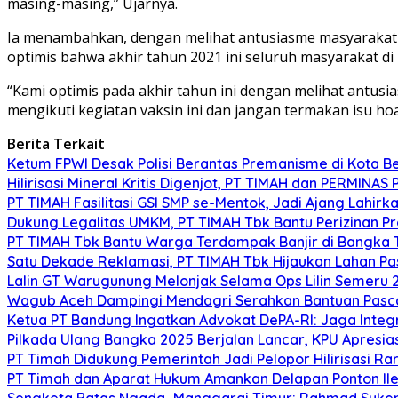
masing-masing,” Ujarnya.
Ia menambahkan, dengan melihat antusiasme masyarakat ya
optimis bahwa akhir tahun 2021 ini seluruh masyarakat di
“Kami optimis pada akhir tahun ini dengan melihat antusi
mengikuti kegiatan vaksin ini dan jangan termakan isu ho
Berita Terkait
Ketum FPWI Desak Polisi Berantas Premanisme di Kota B
Hilirisasi Mineral Kritis Digenjot, PT TIMAH dan PERMINAS 
PT TIMAH Fasilitasi GSI SMP se-Mentok, Jadi Ajang Lahirk
Dukung Legalitas UMKM, PT TIMAH Tbk Bantu Perizinan P
PT TIMAH Tbk Bantu Warga Terdampak Banjir di Bangka
Satu Dekade Reklamasi, PT TIMAH Tbk Hijaukan Lahan P
Lalin GT Warugunung Melonjak Selama Ops Lilin Semeru 
Wagub Aceh Dampingi Mendagri Serahkan Bantuan Pasca
Ketua PT Bandung Ingatkan Advokat DePA-RI: Jaga Integ
Pilkada Ulang Bangka 2025 Berjalan Lancar, KPU Apresia
PT Timah Didukung Pemerintah Jadi Pelopor Hilirisasi Rar
PT Timah dan Aparat Hukum Amankan Delapan Ponton Ile
Sengketa Batas Ngada–Manggarai Timur: Rahmad Sukend