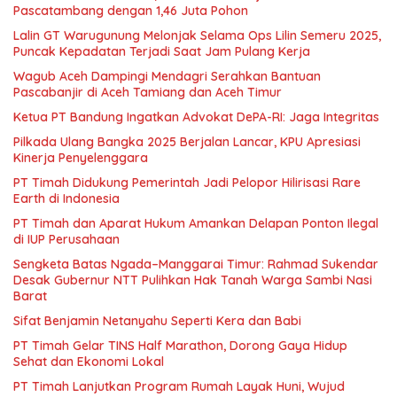
Pascatambang dengan 1,46 Juta Pohon
Lalin GT Warugunung Melonjak Selama Ops Lilin Semeru 2025,
Puncak Kepadatan Terjadi Saat Jam Pulang Kerja
Wagub Aceh Dampingi Mendagri Serahkan Bantuan
Pascabanjir di Aceh Tamiang dan Aceh Timur
Ketua PT Bandung Ingatkan Advokat DePA-RI: Jaga Integritas
Pilkada Ulang Bangka 2025 Berjalan Lancar, KPU Apresiasi
Kinerja Penyelenggara
PT Timah Didukung Pemerintah Jadi Pelopor Hilirisasi Rare
Earth di Indonesia
PT Timah dan Aparat Hukum Amankan Delapan Ponton Ilegal
di IUP Perusahaan
Sengketa Batas Ngada–Manggarai Timur: Rahmad Sukendar
Desak Gubernur NTT Pulihkan Hak Tanah Warga Sambi Nasi
Barat
Sifat Benjamin Netanyahu Seperti Kera dan Babi
PT Timah Gelar TINS Half Marathon, Dorong Gaya Hidup
Sehat dan Ekonomi Lokal
PT Timah Lanjutkan Program Rumah Layak Huni, Wujud