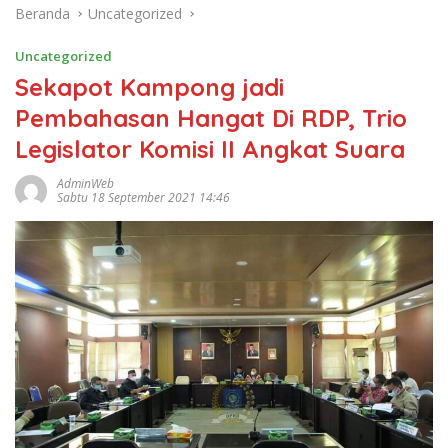
Beranda
Uncategorized
Uncategorized
Sekapot Kampong jadi
Pembahasan Hangat Di RDP, Trio
Legislator Komisi II Angkat Suara
AdminWeb
Sabtu 18 September 2021 14:46