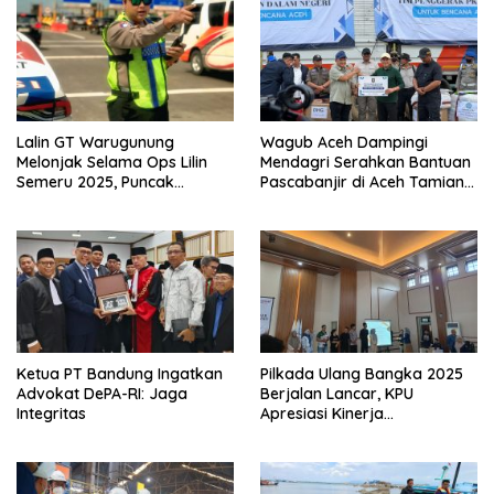
Lalin GT Warugunung
Wagub Aceh Dampingi
Melonjak Selama Ops Lilin
Mendagri Serahkan Bantuan
Semeru 2025, Puncak
Pascabanjir di Aceh Tamiang
Kepadatan Terjadi Saat Jam
dan Aceh Timur
Pulang Kerja
Ketua PT Bandung Ingatkan
Pilkada Ulang Bangka 2025
Advokat DePA-RI: Jaga
Berjalan Lancar, KPU
Integritas
Apresiasi Kinerja
Penyelenggara