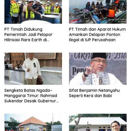
PT Timah Didukung
PT Timah dan Aparat Hukum
Pemerintah Jadi Pelopor
Amankan Delapan Ponton
Hilirisasi Rare Earth di
Ilegal di IUP Perusahaan
Indonesia
Sengketa Batas Ngada–
Sifat Benjamin Netanyahu
Manggarai Timur: Rahmad
Seperti Kera dan Babi
Sukendar Desak Gubernur
NTT Pulihkan Hak Tanah
Warga Sambi Nasi Barat