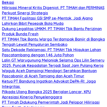
Bekasi
Hilirisasi Mineral Kritis Digenjot, PT TIMAH dan PERMINAS
Perkuat Sinergi Strategis
PT TIMAH Fasilitasi GSI SMP se-Mentok, Jadi Ajang
Lahirkan Bibit Pesepak Bola Muda
Dukung Legalitas UMKM, PT TIMAH Tbk Bantu Perizinan
Produk Bunda Fresh
PT TIMAH Tbk Bantu Warga Terdampak Banjir di Bangka
Tengah Lewat Penyaluran Sembako
Satu Dekade Reklamasi, PT TIMAH Tbk Hijaukan Lahan
Pascatambang dengan 1,46 Juta Pohon
Lalin GT Warugunung Melonjak Selama Ops Lilin Semeru
2025, Puncak Kepadatan Terjadi Saat Jam Pulang Kerja
Wagub Aceh Dampingi Mendagri Serahkan Bantuan
Pascabanjir di Aceh Tamiang dan Aceh Timur
Ketua PT Bandung Ingatkan Advokat DePA-RI: Jaga
Integritas
Pilkada Ulang Bangka 2025 Berjalan Lancar, KPU
Apresiasi Kinerja Penyelenggara
PT Timah Didukung Pemerintah Jadi Pelopor Hilirisasi