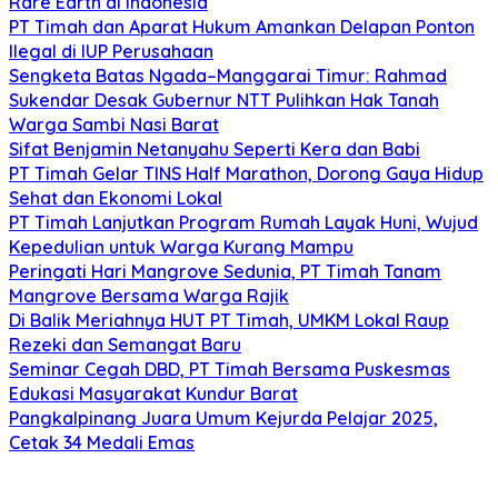
Rare Earth di Indonesia
PT Timah dan Aparat Hukum Amankan Delapan Ponton
Ilegal di IUP Perusahaan
Sengketa Batas Ngada–Manggarai Timur: Rahmad
Sukendar Desak Gubernur NTT Pulihkan Hak Tanah
Warga Sambi Nasi Barat
Sifat Benjamin Netanyahu Seperti Kera dan Babi
PT Timah Gelar TINS Half Marathon, Dorong Gaya Hidup
Sehat dan Ekonomi Lokal
PT Timah Lanjutkan Program Rumah Layak Huni, Wujud
Kepedulian untuk Warga Kurang Mampu
Peringati Hari Mangrove Sedunia, PT Timah Tanam
Mangrove Bersama Warga Rajik
Di Balik Meriahnya HUT PT Timah, UMKM Lokal Raup
Rezeki dan Semangat Baru
Seminar Cegah DBD, PT Timah Bersama Puskesmas
Edukasi Masyarakat Kundur Barat
Pangkalpinang Juara Umum Kejurda Pelajar 2025,
Cetak 34 Medali Emas