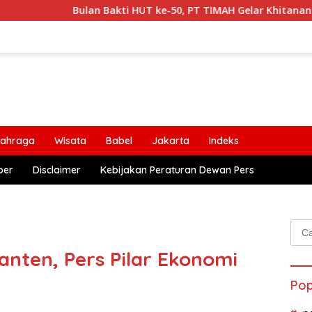
Bulan Bakti HUT ke-50, PT TIMAH Gelar Khitanan Massal, Ce
lahraga
Wisata
Babel
Jakarta
Indeks
ber
Disclaimer
Kebijakan Peraturan Dewan Pers
Cari
untu
anten, Pers Pilar Ekonomi
Pop