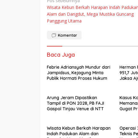
Navigasi
Pos sebelumnya
Wisata Kebun Berkah Harapan Indah Paduka
pos
Alam dan Dangdut, Mega Mustika Guncang
Panggung Utama
Komentar
Baca Juga
Febrie Adriansyah Mundur dari
Herman 
Jampidsus, Kejagung Minta
951,7 Ju
Publik Hormati Proses Hukum
Jaksa Aj
Bukti
Arung Jeram Dipastikan
Kasus Ko
Tampil di PON 2028, PB FAJI
Memanas:
Gaspol Tinjau Venue di NTT
Gugat Pr
Wisata Kebun Berkah Harapan
Operasi 
Indah Padukan Alam dan
Teknis P