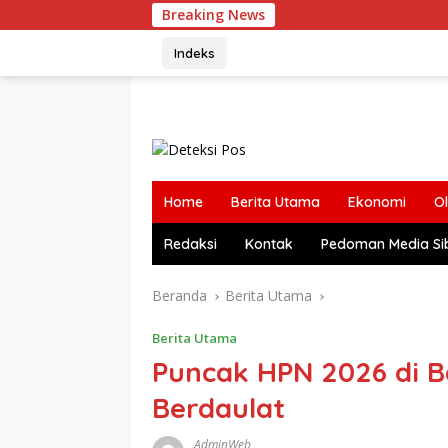
Langsung
Breaking News
ke
konten
Indeks
Home
Berita Utama
Ekonomi
O
Redaksi
Kontak
Pedoman Media Si
Beranda
Berita Utama
Berita Utama
Puncak HPN 2026 di B
Berdaulat
AdminWeb