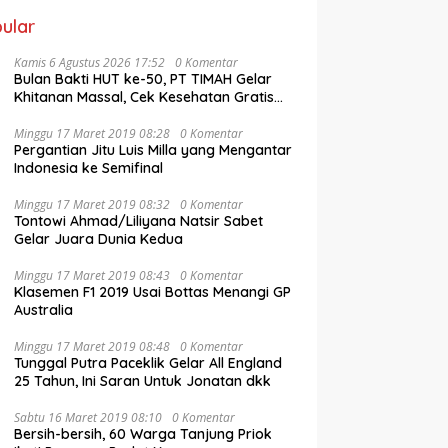
ular
Kamis 6 Agustus 2026 17:52
0 Komentar
Bulan Bakti HUT ke-50, PT TIMAH Gelar
Khitanan Massal, Cek Kesehatan Gratis
hingga Donor Darah di Jakarta
Minggu 17 Maret 2019 08:28
0 Komentar
Pergantian Jitu Luis Milla yang Mengantar
Indonesia ke Semifinal
Minggu 17 Maret 2019 08:32
0 Komentar
Tontowi Ahmad/Liliyana Natsir Sabet
Gelar Juara Dunia Kedua
Minggu 17 Maret 2019 08:43
0 Komentar
Klasemen F1 2019 Usai Bottas Menangi GP
Australia
Minggu 17 Maret 2019 08:48
0 Komentar
Tunggal Putra Paceklik Gelar All England
25 Tahun, Ini Saran Untuk Jonatan dkk
Sabtu 16 Maret 2019 08:10
0 Komentar
Bersih-bersih, 60 Warga Tanjung Priok