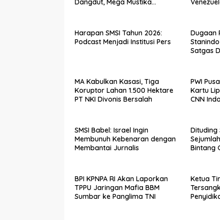
Dangdut, Mega Mustika
Guncang Panggung Utama
Harapan SMSI Tahun 2026:
Dugaan 
Podcast Menjadi Institusi Pers
Stanindo
Satgas D
Berwajib
MA Kabulkan Kasasi, Tiga
PWI Pusa
Koruptor Lahan 1.500 Hektare
Kartu Li
PT NKI Divonis Bersalah
SMSI Babel: Israel Ingin
Dituding
Membunuh Kebenaran dengan
Sejumlah
Membantai Jurnalis
Bintang 
BPI KPNPA RI Akan Laporkan
Ketua T
TPPU Jaringan Mafia BBM
Tersangk
Sumbar ke Panglima TNI
Penyidik
Gunakan 