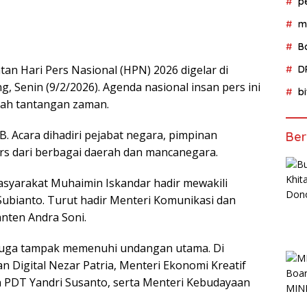
p
m
B
an Hari Pers Nasional (HPN) 2026 digelar di
D
g, Senin (9/2/2026). Agenda nasional insan pers ini
b
ngah tantangan zaman.
B. Acara dihadiri pejabat negara, pimpinan
Ber
ers dari berbagai daerah dan mancanegara.
syarakat Muhaimin Iskandar hadir mewakili
ubianto. Turut hadir Menteri Komunikasi dan
anten Andra Soni.
 juga tampak memenuhi undangan utama. Di
n Digital Nezar Patria, Menteri Ekonomi Kreatif
n PDT Yandri Susanto, serta Menteri Kebudayaan