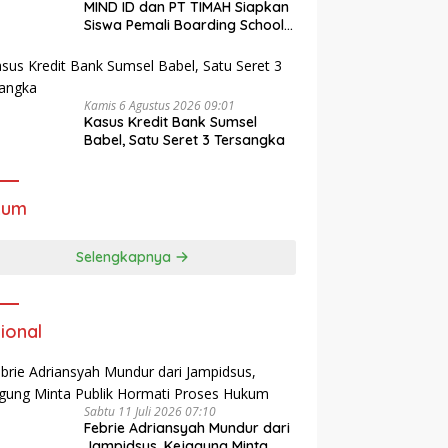
MIND ID dan PT TIMAH Siapkan
Siswa Pemali Boarding School
Tembus Kampus Impian Lewat
MINDucation
Kamis 6 Agustus 2026 09:01
Kasus Kredit Bank Sumsel
Babel, Satu Seret 3 Tersangka
kum
Selengkapnya
ional
Sabtu 11 Juli 2026 07:10
Febrie Adriansyah Mundur dari
Jampidsus, Kejagung Minta