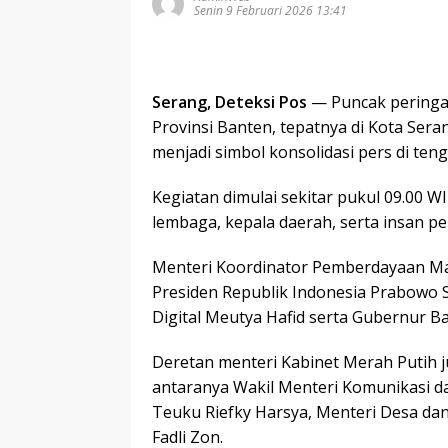
Senin 9 Februari 2026 13:41
Serang, Deteksi Pos
— Puncak peringat
Provinsi Banten, tepatnya di Kota Seran
menjadi simbol konsolidasi pers di te
Kegiatan dimulai sekitar pukul 09.00 WI
lembaga, kepala daerah, serta insan p
Menteri Koordinator Pemberdayaan Ma
Presiden Republik Indonesia Prabowo S
Digital Meutya Hafid serta Gubernur B
Deretan menteri Kabinet Merah Putih
antaranya Wakil Menteri Komunikasi da
Teuku Riefky Harsya, Menteri Desa da
Fadli Zon.