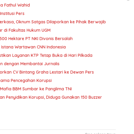
ya Fathul Wahid
Harapan SMSI Tahun 2026: Podcast Menjadi Institusi Pers
Perkasa, Oknum Satgas Dilaporkan ke Pihak Berwajib
ar di Fakultas Hukum UGM
500 Hektare PT NKI Divonis Bersalah
PWI Pusat Prihatin Pencabutan Kartu Liputan Istana Wartawan CNN Indonesia
tikan Layanan KTP Tetap Buka di Hari Pilkada
SMSI Babel: Israel Ingin Membunuh Kebenaran dengan Membantai Jurnalis
Dituding Sebar Hoaks, Sejumlah Media Dilaporkan CV Bintang Graha Lestari ke Dewan Pers
KPK Kunjungi Kantor Pusat SMSI, Jalin Kerjasama Pencegahan Korupsi
BPI KPNPA RI Akan Laporkan TPPU Jaringan Mafia BBM Sumbar ke Panglima TNI
an Penyidikan Korupsi, Diduga Gunakan 150 Buzzer