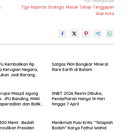
Pos selanjutnya
n
Tiga Raperda Strategis Masuk Tahap Tanggapan
Wali Kota
Fu Kembalikan Rp
Satgas PKH Bongkar Mineral
ta Kerugian Negara,
Rare Earth di Batam
ukan Jadi Barang
rupsi Masjid Agung
SNBT 2026 Resmi Dibuka,
 JPU Banding, MAKI
Pendaftaran Hanya 14 Hari
aperadilan dan Bidik
hingga 7 April
Eks Bupati
300 Menit : Bedah
Menikmati Puisi Kritis “Tetaplah
enculikan Presiden
Bodoh” Karya Fathul Wahid