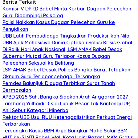
Berita Terkait
Komisi IV DPRD Babel Minta Korban Dugaan Pelecehan
Guru Didampingi Psikolog
Polisi Naikkan Kasus Dugaan Pelecehan Guru ke
Penyidikan
UBB Latih Pembudidaya Tingkatkan Produksi Ikan Nila
UBB Ajak Mahasiswa Dunia Ciptakan Solusi Krisis Global
Di Balik Hari Anak Nasional, LSM AMAK Babel Desak
Gubernur Mutasi Guru Terlapor Kasus Dugaan
Pelecehan Seksual ke Belitung
LSM AMAK Babel Desak Polres Bangka Barat Tetapkan
Oknum Guru Terlapor sebagai Tersangka
Pemdes Balunijuk Diduga Terbitkan Surat Tanah
Bermasalah
APBD 2025 Sah, Bangka Siapkan Arah Anggaran 2027
Tambang Yulhaidir Cs di Lubuk Besar Tak Kantongi IUP,
Ahli Sebut Kategori Minerba
Rektor UBB Usul RUU Ketenagalistrikan Perkuat Energi
Terbarukan
Tersangka Kasus BBM Arya Bongkar Mafia Solar BBM
HUT ke-3 INTI Babel, Wali Kota Udin: Bazar UMKM Gratis