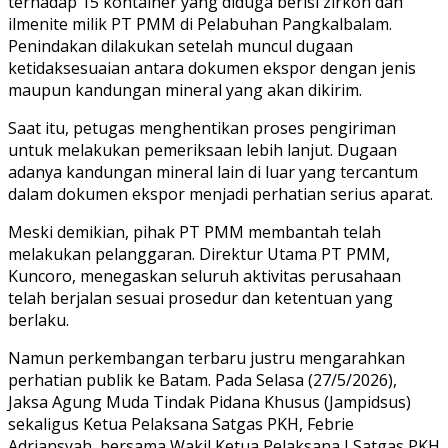
terhadap 15 kontainer yang diduga berisi zirkon dan
ilmenite milik PT PMM di Pelabuhan Pangkalbalam.
Penindakan dilakukan setelah muncul dugaan
ketidaksesuaian antara dokumen ekspor dengan jenis
maupun kandungan mineral yang akan dikirim.
Saat itu, petugas menghentikan proses pengiriman
untuk melakukan pemeriksaan lebih lanjut. Dugaan
adanya kandungan mineral lain di luar yang tercantum
dalam dokumen ekspor menjadi perhatian serius aparat.
Meski demikian, pihak PT PMM membantah telah
melakukan pelanggaran. Direktur Utama PT PMM,
Kuncoro, menegaskan seluruh aktivitas perusahaan
telah berjalan sesuai prosedur dan ketentuan yang
berlaku.
Namun perkembangan terbaru justru mengarahkan
perhatian publik ke Batam. Pada Selasa (27/5/2026),
Jaksa Agung Muda Tindak Pidana Khusus (Jampidsus)
sekaligus Ketua Pelaksana Satgas PKH, Febrie
Adriansyah, bersama Wakil Ketua Pelaksana I Satgas PKH