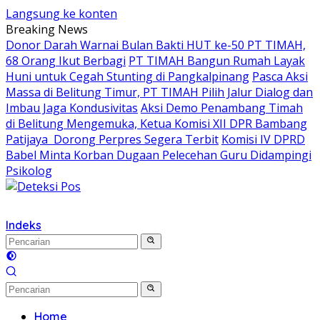
Langsung ke konten
Breaking News
Donor Darah Warnai Bulan Bakti HUT ke-50 PT TIMAH,
68 Orang Ikut Berbagi
PT TIMAH Bangun Rumah Layak
Huni untuk Cegah Stunting di Pangkalpinang
Pasca Aksi
Massa di Belitung Timur, PT TIMAH Pilih Jalur Dialog dan
Imbau Jaga Kondusivitas
Aksi Demo Penambang Timah
di Belitung Mengemuka, Ketua Komisi XII DPR Bambang
Patijaya Dorong Perpres Segera Terbit
Komisi IV DPRD
Babel Minta Korban Dugaan Pelecehan Guru Didampingi
Psikolog
Indeks
Home