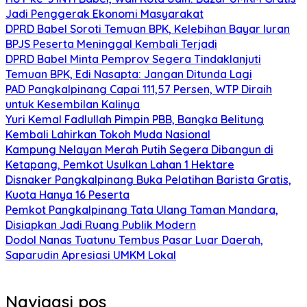
Jadi Penggerak Ekonomi Masyarakat
DPRD Babel Soroti Temuan BPK, Kelebihan Bayar Iuran
BPJS Peserta Meninggal Kembali Terjadi
DPRD Babel Minta Pemprov Segera Tindaklanjuti
Temuan BPK, Edi Nasapta: Jangan Ditunda Lagi
PAD Pangkalpinang Capai 111,57 Persen, WTP Diraih
untuk Kesembilan Kalinya
Yuri Kemal Fadlullah Pimpin PBB, Bangka Belitung
Kembali Lahirkan Tokoh Muda Nasional
Kampung Nelayan Merah Putih Segera Dibangun di
Ketapang, Pemkot Usulkan Lahan 1 Hektare
Disnaker Pangkalpinang Buka Pelatihan Barista Gratis,
Kuota Hanya 16 Peserta
Pemkot Pangkalpinang Tata Ulang Taman Mandara,
Disiapkan Jadi Ruang Publik Modern
Dodol Nanas Tuatunu Tembus Pasar Luar Daerah,
Saparudin Apresiasi UMKM Lokal
Navigasi pos