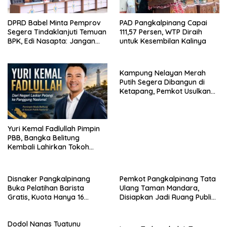
DPRD Babel Minta Pemprov
PAD Pangkalpinang Capai
Segera Tindaklanjuti Temuan
111,57 Persen, WTP Diraih
BPK, Edi Nasapta: Jangan
untuk Kesembilan Kalinya
Ditunda Lagi
Kampung Nelayan Merah
Putih Segera Dibangun di
Ketapang, Pemkot Usulkan
Lahan 1 Hektare
Yuri Kemal Fadlullah Pimpin
PBB, Bangka Belitung
Kembali Lahirkan Tokoh
Muda Nasional
Disnaker Pangkalpinang
Pemkot Pangkalpinang Tata
Buka Pelatihan Barista
Ulang Taman Mandara,
Gratis, Kuota Hanya 16
Disiapkan Jadi Ruang Publik
Peserta
Modern
Dodol Nanas Tuatunu