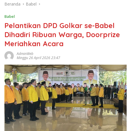
Beranda
Babel
Babel
Pelantikan DPD Golkar se-Babel
Dihadiri Ribuan Warga, Doorprize
Meriahkan Acara
AdminWeb
Minggu 26 April 2026 23:47