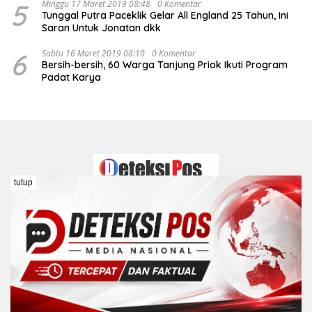
5
Minggu 17 Maret 2019 08:48
0 Komentar
Tunggal Putra Paceklik Gelar All England 25 Tahun, Ini
Saran Untuk Jonatan dkk
6
Sabtu 16 Maret 2019 08:10
0 Komentar
Bersih-bersih, 60 Warga Tanjung Priok Ikuti Program
Padat Karya
tutup
Redaksi
Kontak
Pedoman Media Siber
Disclaimer
Kebijakan Peraturan Dewan Pers
COPYRIGHT © DETEKSIPOS 2026 Hak Cipta Dilindungi Undang-
Undang