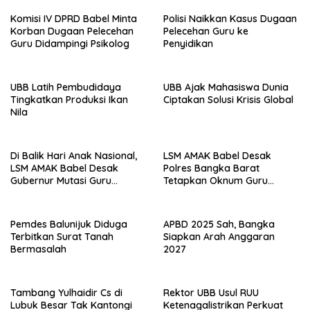
Komisi IV DPRD Babel Minta
Polisi Naikkan Kasus Dugaan
Korban Dugaan Pelecehan
Pelecehan Guru ke
Guru Didampingi Psikolog
Penyidikan
UBB Latih Pembudidaya
UBB Ajak Mahasiswa Dunia
Tingkatkan Produksi Ikan
Ciptakan Solusi Krisis Global
Nila
Di Balik Hari Anak Nasional,
LSM AMAK Babel Desak
LSM AMAK Babel Desak
Polres Bangka Barat
Gubernur Mutasi Guru
Tetapkan Oknum Guru
Terlapor Kasus Dugaan
Terlapor sebagai Tersangka
Pelecehan Seksual ke
Belitung
Pemdes Balunijuk Diduga
APBD 2025 Sah, Bangka
Terbitkan Surat Tanah
Siapkan Arah Anggaran
Bermasalah
2027
Tambang Yulhaidir Cs di
Rektor UBB Usul RUU
Lubuk Besar Tak Kantongi
Ketenagalistrikan Perkuat