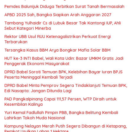
Pemdes Balunijuk Diduga Terbitkan Surat Tanah Bermasalah
APBD 2025 Sah, Bangka Siapkan Arah Anggaran 2027
Tambang Yulhaidir Cs di Lubuk Besar Tak Kantongi IUP, Ahli
Sebut Kategori Minerba
Rektor UBB Usul RUU Ketenagalistrikan Perkuat Energi
Terbarukan
Tersangka Kasus BBM Arya Bongkar Mafia Solar BBM
HUT ke-3 INTI Babel, Wali Kota Udin: Bazar UMKM Gratis Jadi
Penggerak Ekonomi Masyarakat
DPRD Babel Soroti Temuan BPK, Kelebihan Bayar Iuran BPJS
Peserta Meninggal Kembali Terjadi
DPRD Babel Minta Pemprov Segera Tindaklanjuti Temuan BPK,
Edi Nasapta: Jangan Ditunda Lagi
PAD Pangkalpinang Capai 111,57 Persen, WTP Diraih untuk
Kesembilan Kalinya
Yuri Kemal Fadlullah Pimpin PBB, Bangka Belitung Kembali
Lahirkan Tokoh Muda Nasional
Kampung Nelayan Merah Putih Segera Dibangun di Ketapang,
Pemkot Usulkan Lahan 1 Hektare