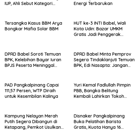
IUP, Ahli Sebut Kategori
Energi Terbarukan
Minerba
Tersangka Kasus BBM Arya
HUT ke-3 INTI Babel, Wali
Bongkar Mafia Solar BBM
Kota Udin: Bazar UMKM
Gratis Jadi Penggerak
Ekonomi Masyarakat
DPRD Babel Soroti Temuan
DPRD Babel Minta Pemprov
BPK, Kelebihan Bayar Iuran
Segera Tindaklanjuti Temuan
BPJS Peserta Meninggal
BPK, Edi Nasapta: Jangan
Kembali Terjadi
Ditunda Lagi
PAD Pangkalpinang Capai
Yuri Kemal Fadlullah Pimpin
111,57 Persen, WTP Diraih
PBB, Bangka Belitung
untuk Kesembilan Kalinya
Kembali Lahirkan Tokoh
Muda Nasional
Kampung Nelayan Merah
Disnaker Pangkalpinang
Putih Segera Dibangun di
Buka Pelatihan Barista
Ketapang, Pemkot Usulkan
Gratis, Kuota Hanya 16
Lahan 1 Hektare
Peserta