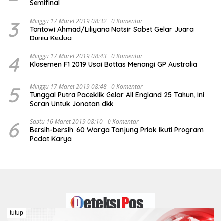
Semifinal
3
Minggu 17 Maret 2019 08:32
0 Komentar
Tontowi Ahmad/Liliyana Natsir Sabet Gelar Juara
Dunia Kedua
4
Minggu 17 Maret 2019 08:43
0 Komentar
Klasemen F1 2019 Usai Bottas Menangi GP Australia
5
Minggu 17 Maret 2019 08:48
0 Komentar
Tunggal Putra Paceklik Gelar All England 25 Tahun, Ini
Saran Untuk Jonatan dkk
6
Sabtu 16 Maret 2019 08:10
0 Komentar
Bersih-bersih, 60 Warga Tanjung Priok Ikuti Program
Padat Karya
tutup