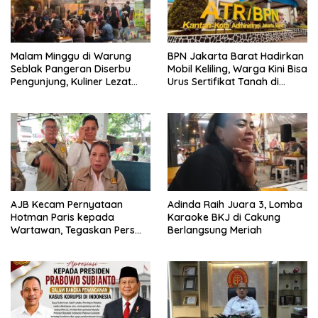
Malam Minggu di Warung
BPN Jakarta Barat Hadirkan
Seblak Pangeran Diserbu
Mobil Keliling, Warga Kini Bisa
Pengunjung, Kuliner Lezat
Urus Sertifikat Tanah di
dan Karaoke Gratis Jadi
Kecamatan
Magnet
AJB Kecam Pernyataan
Adinda Raih Juara 3, Lomba
Hotman Paris kepada
Karaoke BKJ di Cakung
Wartawan, Tegaskan Pers
Berlangsung Meriah
Pilar Demokrasi