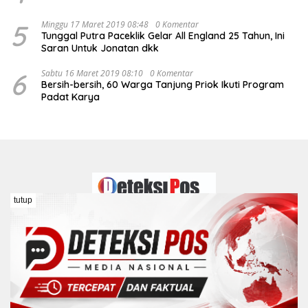
5
Minggu 17 Maret 2019 08:48
0 Komentar
Tunggal Putra Paceklik Gelar All England 25 Tahun, Ini
Saran Untuk Jonatan dkk
6
Sabtu 16 Maret 2019 08:10
0 Komentar
Bersih-bersih, 60 Warga Tanjung Priok Ikuti Program
Padat Karya
tutup
Redaksi
Kontak
Pedoman Media Siber
Disclaimer
Kebijakan Peraturan Dewan Pers
COPYRIGHT © DETEKSIPOS 2026 Hak Cipta Dilindungi Undang-
Undang