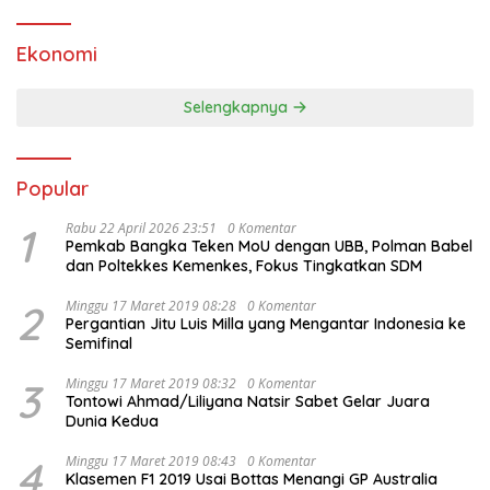
Ekonomi
Selengkapnya
Popular
1
Rabu 22 April 2026 23:51
0 Komentar
Pemkab Bangka Teken MoU dengan UBB, Polman Babel
dan Poltekkes Kemenkes, Fokus Tingkatkan SDM
2
Minggu 17 Maret 2019 08:28
0 Komentar
Pergantian Jitu Luis Milla yang Mengantar Indonesia ke
Semifinal
3
Minggu 17 Maret 2019 08:32
0 Komentar
Tontowi Ahmad/Liliyana Natsir Sabet Gelar Juara
Dunia Kedua
4
Minggu 17 Maret 2019 08:43
0 Komentar
Klasemen F1 2019 Usai Bottas Menangi GP Australia