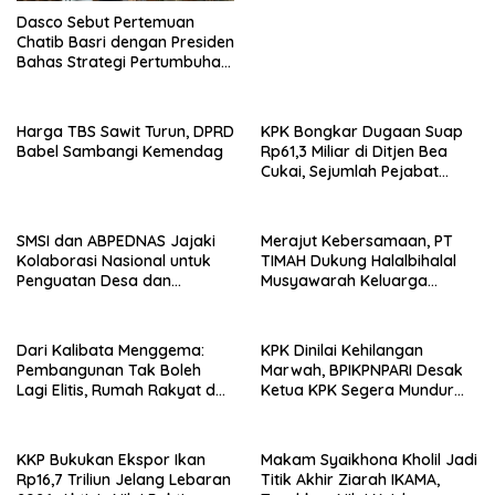
Dasco Sebut Pertemuan
Chatib Basri dengan Presiden
Bahas Strategi Pertumbuhan
Ekonomi
Harga TBS Sawit Turun, DPRD
KPK Bongkar Dugaan Suap
Babel Sambangi Kemendag
Rp61,3 Miliar di Ditjen Bea
Cukai, Sejumlah Pejabat
Terseret
SMSI dan ABPEDNAS Jajaki
Merajut Kebersamaan, PT
Kolaborasi Nasional untuk
TIMAH Dukung Halalbihalal
Penguatan Desa dan
Musyawarah Keluarga
Publikasi Program Strategis
Masyarakat Bangka
Dari Kalibata Menggema:
KPK Dinilai Kehilangan
Pembangunan Tak Boleh
Marwah, BPIKPNPARI Desak
Lagi Elitis, Rumah Rakyat dan
Ketua KPK Segera Mundur
Persatuan Jadi Ujian Negara
Demi Pulihkan Kepercayaan
Publik
KKP Bukukan Ekspor Ikan
Makam Syaikhona Kholil Jadi
Rp16,7 Triliun Jelang Lebaran
Titik Akhir Ziarah IKAMA,