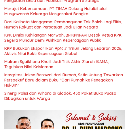
Penguatan Desa dan Publikasi Program Strategis
Merajut Kebersamaan, PT TIMAH Dukung Halalbihalal
Musyawarah Keluarga Masyarakat Bangka
Dari Kalibata Menggema: Pembangunan Tak Boleh Lagi Elitis,
Rumah Rakyat dan Persatuan Jadi Ujian Negara
KPK Dinilai Kehilangan Marwah, BPIKPNPARI Desak Ketua KPK
Segera Mundur Demi Pulihkan Kepercayaan Publik
KKP Bukukan Ekspor Ikan Rp16,7 Triliun Jelang Lebaran 2026,
Aktivis Nilai Bukti Kepercayaan Global
Makam Syaikhona Kholil Jadi Titik Akhir Ziarah IKAMA,
Teguhkan Nilai Keislaman
Integritas Jaksa Berawal dari Rumah, Setia Untung Tawarkan
Perspektif Baru dalam Buku “Dari Rumah ke Penegakan
Hukum”
Sinergi Polisi dan Wihara di Glodok, 450 Paket Buka Puasa
Dibagikan untuk Warga