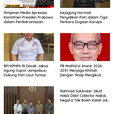
Pimpinan Media Apresiasi
Kejagung Hormati
Komitmen Presiden Prabowo
Penyidikan Polri dalam Tiga
dalam Pemberantasan
Perkara Dugaan Korupsi
Korupsi
BPI KPNPA RI Desak Jaksa
PB Mathla’ul Anwar 2026-
Agung Copot Jampidsus,
2031: Menjaga Khittah
Dukung Polri Usut Tuntas
Dengan Tetap Mengikuti
Dugaan Korupsi
Perkembangan Zaman
Rahmad Sukendar: Sikat
Habis Debt Collector Nakal,
Negara Tak Boleh Kalah oleh
Preman Jalanan