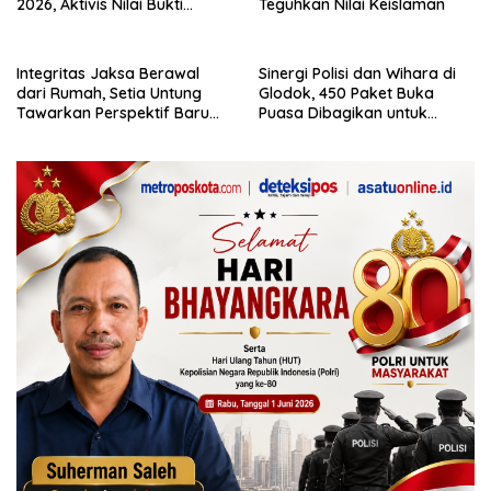
2026, Aktivis Nilai Bukti
Teguhkan Nilai Keislaman
Kepercayaan Global
Integritas Jaksa Berawal
Sinergi Polisi dan Wihara di
dari Rumah, Setia Untung
Glodok, 450 Paket Buka
Tawarkan Perspektif Baru
Puasa Dibagikan untuk
dalam Buku “Dari Rumah ke
Warga
Penegakan Hukum”