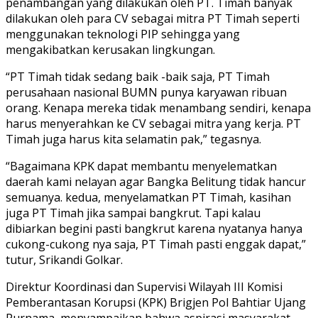
penambangan yang dilakukan oleh PT. Timah banyak
dilakukan oleh para CV sebagai mitra PT Timah seperti
menggunakan teknologi PIP sehingga yang
mengakibatkan kerusakan lingkungan.
“PT Timah tidak sedang baik -baik saja, PT Timah
perusahaan nasional BUMN punya karyawan ribuan
orang. Kenapa mereka tidak menambang sendiri, kenapa
harus menyerahkan ke CV sebagai mitra yang kerja. PT
Timah juga harus kita selamatin pak,” tegasnya.
“Bagaimana KPK dapat membantu menyelematkan
daerah kami nelayan agar Bangka Belitung tidak hancur
semuanya. kedua, menyelamatkan PT Timah, kasihan
juga PT Timah jika sampai bangkrut. Tapi kalau
dibiarkan begini pasti bangkrut karena nyatanya hanya
cukong-cukong nya saja, PT Timah pasti enggak dapat,”
tutur, Srikandi Golkar.
Direktur Koordinasi dan Supervisi Wilayah III Komisi
Pemberantasan Korupsi (KPK) Brigjen Pol Bahtiar Ujang
Purnama, menyampaikan bahwa aspirasi masyarakat