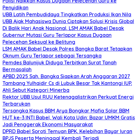
Polisi Naikkan Kasus Dugaan Pelecehan Guru ke
Penyidikan
UBB Latih Pembudidaya Tingkatkan Produksi Ikan Nila
UBB Ajak Mahasiswa Dunia Ciptakan Solusi Krisis Global
Di Balik Hari Anak Nasional, LSM AMAK Babel Desak
Gubernur Mutasi Guru Terlapor Kasus Dugaan
Pelecehan Seksual ke Belitung
LSM AMAK Babel Desak Polres Bangka Barat Tetapkan
Oknum Guru Terlapor sebagai Tersangka
Pemdes Balunijuk Diduga Terbitkan Surat Tanah
Bermasalah
APBD 2025 Sah, Bangka Siapkan Arah Anggaran 2027
Tambang Yulhaidir Cs di Lubuk Besar Tak Kantongi IUP,
Ahli Sebut Kategori Minerba
Rektor UBB Usul RUU Ketenagalistrikan Perkuat Energi
Terbarukan
Tersangka Kasus BBM Arya Bongkar Mafia Solar BBM
HUT ke-3 INTI Babel, Wali Kota Udin: Bazar UMKM Gratis
Jadi Penggerak Ekonomi Masyarakat
DPRD Babel Soroti Temuan BPK, Kelebihan Bayar Iuran
BPJS Peserta Meninggal Kembali Terjadi