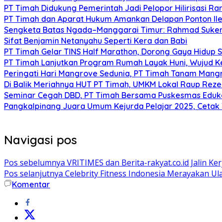
PT Timah Didukung Pemerintah Jadi Pelopor Hilirisasi Rar
PT Timah dan Aparat Hukum Amankan Delapan Ponton Ile
Sengketa Batas Ngada–Manggarai Timur: Rahmad Sukend
Sifat Benjamin Netanyahu Seperti Kera dan Babi
PT Timah Gelar TINS Half Marathon, Dorong Gaya Hidup 
PT Timah Lanjutkan Program Rumah Layak Huni, Wujud 
Peringati Hari Mangrove Sedunia, PT Timah Tanam Man
Di Balik Meriahnya HUT PT Timah, UMKM Lokal Raup Rez
Seminar Cegah DBD, PT Timah Bersama Puskesmas Eduka
Pangkalpinang Juara Umum Kejurda Pelajar 2025, Cetak
Navigasi pos
Pos sebelumnya
VRITIMES dan Berita-rakyat.co.id Jalin Ke
Pos selanjutnya
Celebrity Fitness Indonesia Merayakan
Komentar