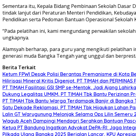
Sementara itu, Kepala Bidang Pembinaan Sekolah Dasar Di
tindak lanjut dari Peraturan Menteri Pendidikan, Kebuda
Pendidikan serta Pedoman Bantuan Operasional Sekolah K
“Pada pelatihan ini, kami mengundang perwakilan sekolah
ungkapnya.
Alamsyah berharap, para guru yang mengikuti pelatihan 
generasi muda Bangka Tengah yang unggul dan berpresta
Berita Terkait
Ketum FPWI Desak Polisi Berantas Premanisme di Kota B
Hilirisasi Mineral Kritis Digenjot, PT TIMAH dan PERMINAS 
PT TIMAH Fasilitasi GSI SMP se-Mentok, Jadi Ajang Lahirk
Dukung Legalitas UMKM, PT TIMAH Tbk Bantu Perizinan P
PT TIMAH Tbk Bantu Warga Terdampak Banjir di Bangka
Satu Dekade Reklamasi, PT TIMAH Tbk Hijaukan Lahan P
Lalin GT Warugunung Melonjak Selama Ops Lilin Semeru 
Wagub Aceh Dampingi Mendagri Serahkan Bantuan Pasca
Ketua PT Bandung Ingatkan Advokat DePA-RI: Jaga Integ
Pilkada Ulang Bangka 2025 Berjalan Lancar, KPU Apresia