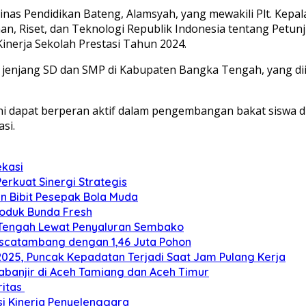
nas Pendidikan Bateng, Alamsyah, yang mewakili Plt. Kepa
yaan, Riset, dan Teknologi Republik Indonesia tentang Pet
inerja Sekolah Prestasi Tahun 2024.
 jenjang SD dan SMP di Kabupaten Bangka Tengah, yang diik
ini dapat berperan aktif dalam pengembangan bakat siswa
si.
ekasi
Perkuat Sinergi Strategis
an Bibit Pesepak Bola Muda
roduk Bunda Fresh
 Tengah Lewat Penyaluran Sembako
ascatambang dengan 1,46 Juta Pohon
2025, Puncak Kepadatan Terjadi Saat Jam Pulang Kerja
banjir di Aceh Tamiang dan Aceh Timur
ritas
si Kinerja Penyelenggara