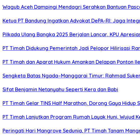
Wagub Aceh Dampingi Mendagri Serahkan Bantuan Pasca
Ketua PT Bandung Ingatkan Advokat DePA-RI: Jaga Integ
Pilkada Ulang Bangka 2025 Berjalan Lancar, KPU Apresia
PT Timah Didukung Pemerintah Jadi Pelopor Hilirisasi Rar
PT Timah dan Aparat Hukum Amankan Delapan Ponton Ile
Sengketa Batas Ngada–Manggarai Timur: Rahmad Sukend
Sifat Benjamin Netanyahu Seperti Kera dan Babi
PT Timah Gelar TINS Half Marathon, Dorong Gaya Hidup 
PT Timah Lanjutkan Program Rumah Layak Huni, Wujud 
Peringati Hari Mangrove Sedunia, PT Timah Tanam Man