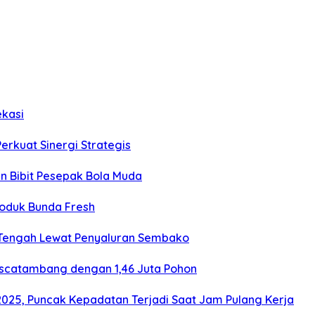
ekasi
Perkuat Sinergi Strategis
an Bibit Pesepak Bola Muda
roduk Bunda Fresh
 Tengah Lewat Penyaluran Sembako
ascatambang dengan 1,46 Juta Pohon
2025, Puncak Kepadatan Terjadi Saat Jam Pulang Kerja