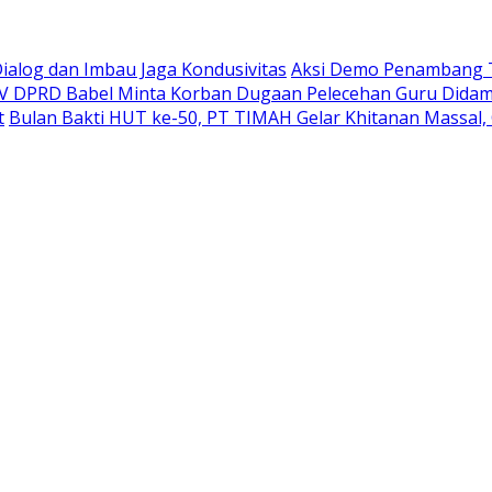
Dialog dan Imbau Jaga Kondusivitas
Aksi Demo Penambang T
IV DPRD Babel Minta Korban Dugaan Pelecehan Guru Didam
t
Bulan Bakti HUT ke-50, PT TIMAH Gelar Khitanan Massal, 