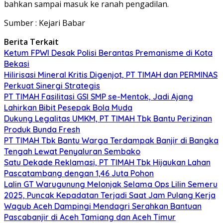
bahkan sampai masuk ke ranah pengadilan.
Sumber : Kejari Babar
Berita Terkait
Ketum FPWI Desak Polisi Berantas Premanisme di Kota
Bekasi
Hilirisasi Mineral Kritis Digenjot, PT TIMAH dan PERMINAS
Perkuat Sinergi Strategis
PT TIMAH Fasilitasi GSI SMP se-Mentok, Jadi Ajang
Lahirkan Bibit Pesepak Bola Muda
Dukung Legalitas UMKM, PT TIMAH Tbk Bantu Perizinan
Produk Bunda Fresh
PT TIMAH Tbk Bantu Warga Terdampak Banjir di Bangka
Tengah Lewat Penyaluran Sembako
Satu Dekade Reklamasi, PT TIMAH Tbk Hijaukan Lahan
Pascatambang dengan 1,46 Juta Pohon
Lalin GT Warugunung Melonjak Selama Ops Lilin Semeru
2025, Puncak Kepadatan Terjadi Saat Jam Pulang Kerja
Wagub Aceh Dampingi Mendagri Serahkan Bantuan
Pascabanjir di Aceh Tamiang dan Aceh Timur