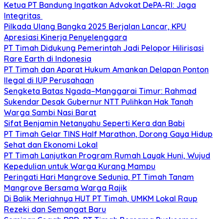
Ketua PT Bandung Ingatkan Advokat DePA-RI: Jaga
Integritas
Pilkada Ulang Bangka 2025 Berjalan Lancar, KPU
Apresiasi Kinerja Penyelenggara
PT Timah Didukung Pemerintah Jadi Pelopor Hilirisasi
Rare Earth di Indonesia
PT Timah dan Aparat Hukum Amankan Delapan Ponton
Ilegal di IUP Perusahaan
Sengketa Batas Ngada–Manggarai Timur: Rahmad
Sukendar Desak Gubernur NTT Pulihkan Hak Tanah
Warga Sambi Nasi Barat
Sifat Benjamin Netanyahu Seperti Kera dan Babi
PT Timah Gelar TINS Half Marathon, Dorong Gaya Hidup
Sehat dan Ekonomi Lokal
PT Timah Lanjutkan Program Rumah Layak Huni, Wujud
Kepedulian untuk Warga Kurang Mampu
Peringati Hari Mangrove Sedunia, PT Timah Tanam
Mangrove Bersama Warga Rajik
Di Balik Meriahnya HUT PT Timah, UMKM Lokal Raup
Rezeki dan Semangat Baru