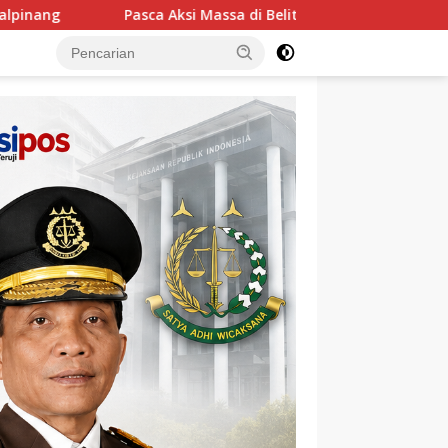
a di Belitung Timur, PT TIMAH Pilih Jalur Dialog dan Imbau Jaga