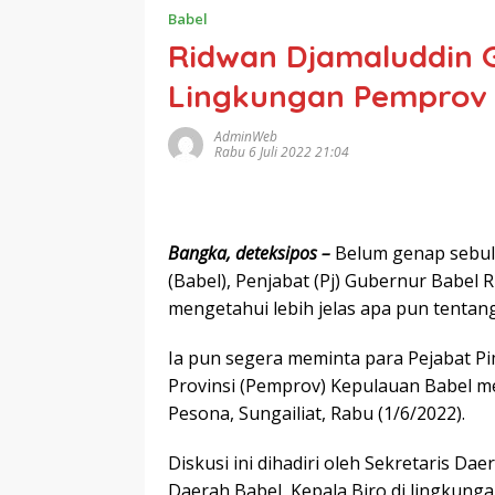
Babel
Ridwan Djamaluddin G
Lingkungan Pemprov 
AdminWeb
Rabu 6 Juli 2022 21:04
Bangka, deteksipos –
Belum genap sebul
(Babel), Penjabat (Pj) Gubernur Babel
mengetahui lebih jelas apa pun tentang
Ia pun segera meminta para Pejabat P
Provinsi (Pemprov) Kepulauan Babel me
Pesona, Sungailiat, Rabu (1/6/2022).
Diskusi ini dihadiri oleh Sekretaris Da
Daerah Babel, Kepala Biro di lingkunga