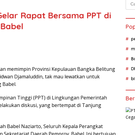
Cari
untu
elar Rapat Bersama PPT di
Babel
Pop
p
m
B
an memimpin Provinsi Kepulauan Bangka Belitung
D
 Ridwan Djamaluddin, tak mau lewatkan untuk
b
 Babel.
impinan Tinggi (PPT) di Lingkungan Pemerintah
Ber
lakukan diskusi, yang bertempat di Tanjung
erah Babel Naziarto, Seluruh Kepala Perangkat
n Sekretariat Daerah Pemprov. Babel. Ini bertujuan