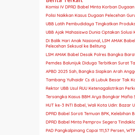
Komisi IV DPRD Babel Minta Korban Dugaan 
Polisi Naikkan Kasus Dugaan Pelecehan Gur
UBB Latih Pembudidaya Tingkatkan Produksi
UBB Ajak Mahasiswa Dunia Ciptakan Solusi K
Di Balik Hari Anak Nasional, LSM AMAK Bab
Pelecehan Seksual ke Belitung
LSM AMAK Babel Desak Polres Bangka Bara
Pemdes Balunijuk Diduga Terbitkan Surat 
APBD 2025 Sah, Bangka Siapkan Arah Angg
Tambang Yulhaidir Cs di Lubuk Besar Tak Kan
Rektor UBB Usul RUU Ketenagalistrikan Perk
Tersangka Kasus BBM Arya Bongkar Mafia 
HUT ke-3 INTI Babel, Wali Kota Udin: Baza
DPRD Babel Soroti Temuan BPK, Kelebihan B
DPRD Babel Minta Pemprov Segera Tindaklan
PAD Pangkalpinang Capai 111,57 Persen, WTP