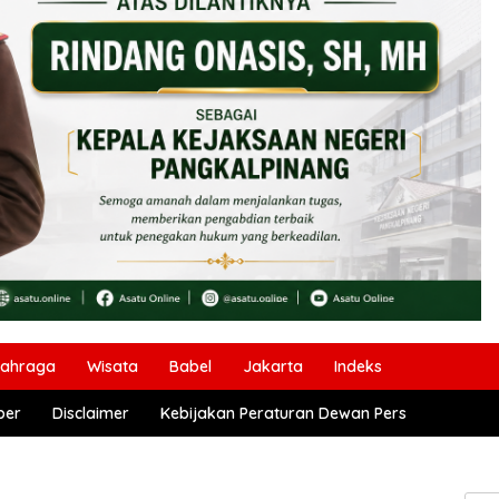
lahraga
Wisata
Babel
Jakarta
Indeks
ber
Disclaimer
Kebijakan Peraturan Dewan Pers