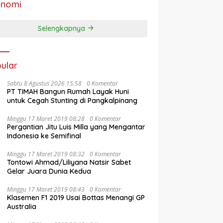
onomi
Selengkapnya
ular
Sabtu 8 Agustus 2026 15:58
0 Komentar
PT TIMAH Bangun Rumah Layak Huni
untuk Cegah Stunting di Pangkalpinang
Minggu 17 Maret 2019 08:28
0 Komentar
Pergantian Jitu Luis Milla yang Mengantar
Indonesia ke Semifinal
Minggu 17 Maret 2019 08:32
0 Komentar
Tontowi Ahmad/Liliyana Natsir Sabet
Gelar Juara Dunia Kedua
Minggu 17 Maret 2019 08:43
0 Komentar
Klasemen F1 2019 Usai Bottas Menangi GP
Australia