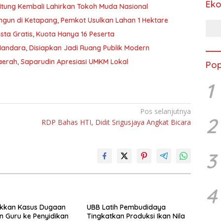
Ek
litung Kembali Lahirkan Tokoh Muda Nasional
gun di Ketapang, Pemkot Usulkan Lahan 1 Hektare
sta Gratis, Kuota Hanya 16 Peserta
ndara, Disiapkan Jadi Ruang Publik Modern
erah, Saparudin Apresiasi UMKM Lokal
Pop
1
Pos selanjutnya
2
RDP Bahas HTI, Didit Srigusjaya Angkat Bicara
3
4
aikkan Kasus Dugaan
UBB Latih Pembudidaya
n Guru ke Penyidikan
Tingkatkan Produksi Ikan Nila