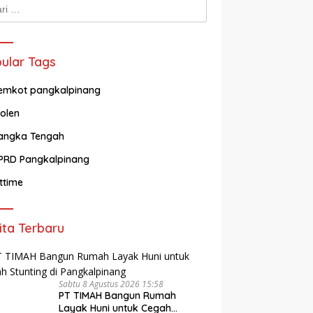
k:
ular Tags
emkot pangkalpinang
olen
angka Tengah
PRD Pangkalpinang
ittime
ita Terbaru
Sabtu 8 Agustus 2026 15:58
PT TIMAH Bangun Rumah
Layak Huni untuk Cegah