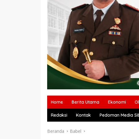
Home
Berita Utama
Ekonomi
O
Redaksi
Kontak
Pedoman Media Si
Beranda
Babel