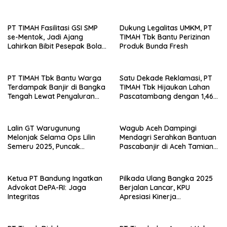
PT TIMAH Fasilitasi GSI SMP
Dukung Legalitas UMKM, PT
se-Mentok, Jadi Ajang
TIMAH Tbk Bantu Perizinan
Lahirkan Bibit Pesepak Bola
Produk Bunda Fresh
Muda
PT TIMAH Tbk Bantu Warga
Satu Dekade Reklamasi, PT
Terdampak Banjir di Bangka
TIMAH Tbk Hijaukan Lahan
Tengah Lewat Penyaluran
Pascatambang dengan 1,46
Sembako
Juta Pohon
Lalin GT Warugunung
Wagub Aceh Dampingi
Melonjak Selama Ops Lilin
Mendagri Serahkan Bantuan
Semeru 2025, Puncak
Pascabanjir di Aceh Tamiang
Kepadatan Terjadi Saat Jam
dan Aceh Timur
Pulang Kerja
Ketua PT Bandung Ingatkan
Pilkada Ulang Bangka 2025
Advokat DePA-RI: Jaga
Berjalan Lancar, KPU
Integritas
Apresiasi Kinerja
Penyelenggara