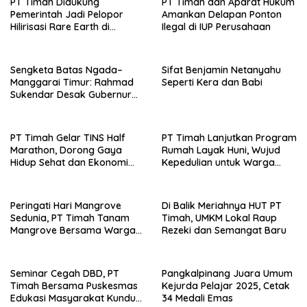
PT Timah Didukung
PT Timah dan Aparat Hukum
Pemerintah Jadi Pelopor
Amankan Delapan Ponton
Hilirisasi Rare Earth di
Ilegal di IUP Perusahaan
Indonesia
Sengketa Batas Ngada–
Sifat Benjamin Netanyahu
Manggarai Timur: Rahmad
Seperti Kera dan Babi
Sukendar Desak Gubernur
NTT Pulihkan Hak Tanah
Warga Sambi Nasi Barat
PT Timah Gelar TINS Half
PT Timah Lanjutkan Program
Marathon, Dorong Gaya
Rumah Layak Huni, Wujud
Hidup Sehat dan Ekonomi
Kepedulian untuk Warga
Lokal
Kurang Mampu
Peringati Hari Mangrove
Di Balik Meriahnya HUT PT
Sedunia, PT Timah Tanam
Timah, UMKM Lokal Raup
Mangrove Bersama Warga
Rezeki dan Semangat Baru
Rajik
Seminar Cegah DBD, PT
Pangkalpinang Juara Umum
Timah Bersama Puskesmas
Kejurda Pelajar 2025, Cetak
Edukasi Masyarakat Kundur
34 Medali Emas