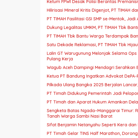
Ketum FPWI Desak Polisi Berantas Premanis
Hilirisasi Mineral Kritis Digenjot, PT TIMAH 
PT TIMAH Fasilitasi GSI SMP se-Mentok, Jadi
Dukung Legalitas UMKM, PT TIMAH Tbk Bantu
PT TIMAH Tbk Bantu Warga Terdampak Banj
Satu Dekade Reklamasi, PT TIMAH Tbk Hija
Lalin GT Warugunung Melonjak Selama Ops 
Pulang Kerja
Wagub Aceh Dampingi Mendagri Serahkan B
Ketua PT Bandung Ingatkan Advokat DePA-RI
Pilkada Ulang Bangka 2025 Berjalan Lancar,
PT Timah Didukung Pemerintah Jadi Pelopor H
PT Timah dan Aparat Hukum Amankan Delapa
Sengketa Batas Ngada–Manggarai Timur: 
Tanah Warga Sambi Nasi Barat
Sifat Benjamin Netanyahu Seperti Kera dan
PT Timah Gelar TINS Half Marathon, Doron