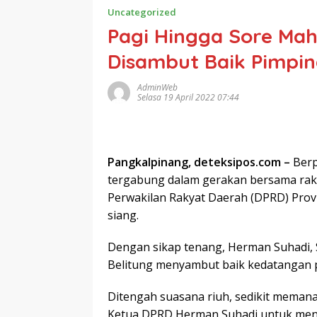
Uncategorized
Pagi Hingga Sore Mah
Disambut Baik Pimpi
AdminWeb
Selasa 19 April 2022 07:44
Pangkalpinang, deteksipos.com –
Berp
tergabung dalam gerakan bersama rak
Perwakilan Rakyat Daerah (DPRD) Provi
siang.
Dengan sikap tenang, Herman Suhadi, 
Belitung menyambut baik kedatangan p
Ditengah suasana riuh, sedikit meman
Ketua DPRD Herman Suhadi untuk mend