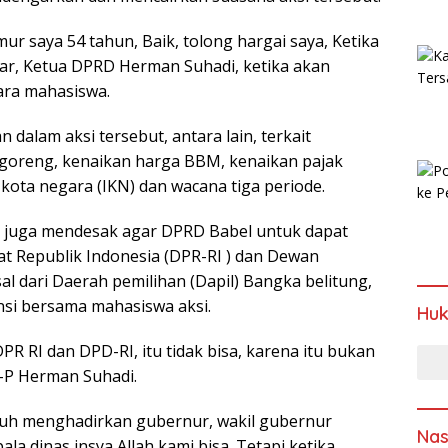
ur saya 54 tahun, Baik, tolong hargai saya, Ketika
jar, Ketua DPRD Herman Suhadi, ketika akan
ara mahasiswa.
dalam aksi tersebut, antara lain, terkait
goreng, kenaikan harga BBM, kenaikan pajak
kota negara (IKN) dan wacana tiga periode.
ni juga mendesak agar DPRD Babel untuk dapat
 Republik Indonesia (DPR-RI ) dan Dewan
l dari Daerah pemilihan (Dapil) Bangka belitung,
si bersama mahasiswa aksi.
Hu
 RI dan DPD-RI, itu tidak bisa, karena itu bukan
I-P Herman Suhadi.
ruh menghadirkan gubernur, wakil gubernur
Nas
la dinas insya Allah kami bisa. Tetapi ketika