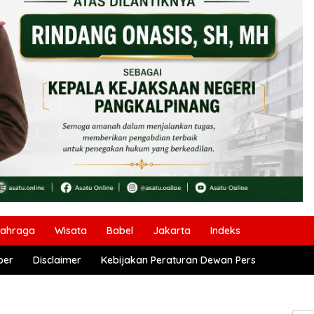
lahraga
Wisata
Babel
Jakarta
Indeks
ber
Disclaimer
Kebijakan Peraturan Dewan Pers