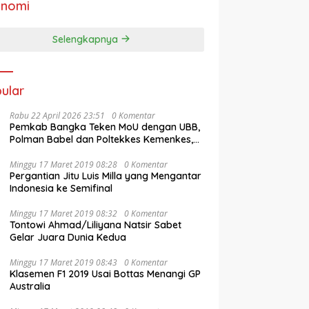
onomi
Selengkapnya
ular
Rabu 22 April 2026 23:51
0 Komentar
Pemkab Bangka Teken MoU dengan UBB,
Polman Babel dan Poltekkes Kemenkes,
Fokus Tingkatkan SDM
Minggu 17 Maret 2019 08:28
0 Komentar
Pergantian Jitu Luis Milla yang Mengantar
Indonesia ke Semifinal
Minggu 17 Maret 2019 08:32
0 Komentar
Tontowi Ahmad/Liliyana Natsir Sabet
Gelar Juara Dunia Kedua
Minggu 17 Maret 2019 08:43
0 Komentar
Klasemen F1 2019 Usai Bottas Menangi GP
Australia