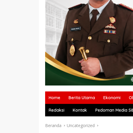
Home
Berita Utama
Ekonomi
O
Redaksi
Kontak
Pedoman Media Si
Beranda
Uncategorized