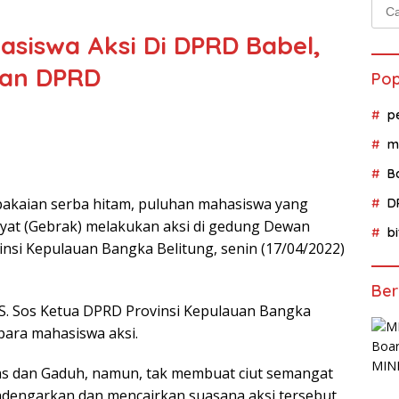
Cari
untu
asiswa Aksi Di DPRD Babel,
nan DPRD
Pop
p
m
B
akaian serba hitam, puluhan mahasiswa yang
D
yat (Gebrak) melakukan aksi di gedung Dewan
b
nsi Kepulauan Bangka Belitung, senin (17/04/2022)
Ber
S. Sos Ketua DPRD Provinsi Kepulauan Bangka
ara mahasiswa aksi.
as dan Gaduh, namun, tak membuat ciut semangat
engarkan dan mencairkan suasana aksi tersebut.