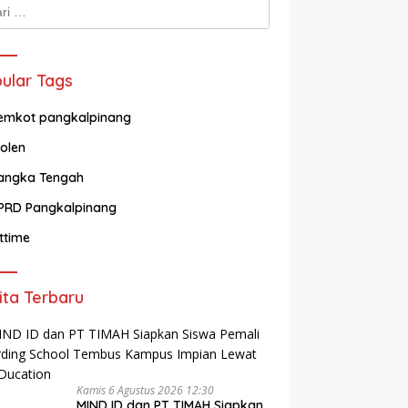
k:
ular Tags
emkot pangkalpinang
olen
angka Tengah
PRD Pangkalpinang
ittime
ita Terbaru
Kamis 6 Agustus 2026 12:30
MIND ID dan PT TIMAH Siapkan