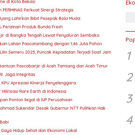
me di Kota Bekasi
Ek
dan PERMINAS Perkuat Sinergi Strategis
 Ajang Lahirkan Bibit Pesepak Bola Muda
 Perizinan Produk Bunda Fresh
ir di Bangka Tengah Lewat Penyaluran Sembako
Pop
ukan Lahan Pascatambang dengan 1,46 Juta Pohon
1
Lilin Semeru 2025, Puncak Kepadatan Terjadi Saat Jam
antuan Pascabanjir di Aceh Tamiang dan Aceh Timur
2
: Jaga Integritas
 KPU Apresiasi Kinerja Penyelenggara
ilirisasi Rare Earth di Indonesia
3
n Ponton Ilegal di IUP Perusahaan
Rahmad Sukendar Desak Gubernur NTT Pulihkan Hak
4
 Babi
g Gaya Hidup Sehat dan Ekonomi Lokal