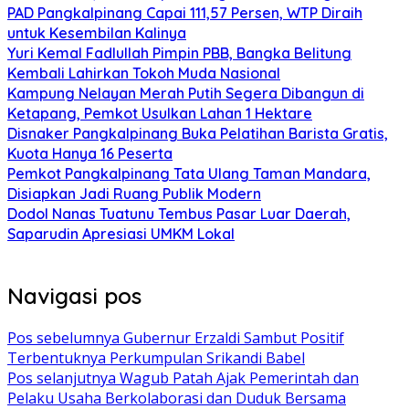
PAD Pangkalpinang Capai 111,57 Persen, WTP Diraih
untuk Kesembilan Kalinya
Yuri Kemal Fadlullah Pimpin PBB, Bangka Belitung
Kembali Lahirkan Tokoh Muda Nasional
Kampung Nelayan Merah Putih Segera Dibangun di
Ketapang, Pemkot Usulkan Lahan 1 Hektare
Disnaker Pangkalpinang Buka Pelatihan Barista Gratis,
Kuota Hanya 16 Peserta
Pemkot Pangkalpinang Tata Ulang Taman Mandara,
Disiapkan Jadi Ruang Publik Modern
Dodol Nanas Tuatunu Tembus Pasar Luar Daerah,
Saparudin Apresiasi UMKM Lokal
Navigasi pos
Pos sebelumnya
Gubernur Erzaldi Sambut Positif
Terbentuknya Perkumpulan Srikandi Babel
Pos selanjutnya
Wagub Patah Ajak Pemerintah dan
Pelaku Usaha Berkolaborasi dan Duduk Bersama