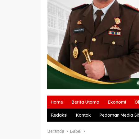
Home
Berita Utama
Ekonomi
O
Redaksi
Kontak
Pedoman Media Si
Beranda
Babel