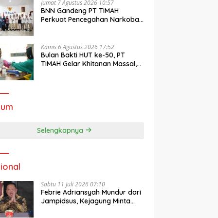
Jumat 7 Agustus 2026 10:57
BNN Gandeng PT TIMAH
Perkuat Pencegahan Narkoba
di Lingkungan Kerja dan
Masyarakat
Kamis 6 Agustus 2026 17:52
Bulan Bakti HUT ke-50, PT
TIMAH Gelar Khitanan Massal,
Cek Kesehatan Gratis hingga
Donor Darah di Jakarta
kum
Selengkapnya
ional
Sabtu 11 Juli 2026 07:10
Febrie Adriansyah Mundur dari
Jampidsus, Kejagung Minta
Publik Hormati Proses Hukum