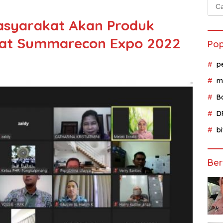
Cari
untu
syarakat Akan Produk
wat Summarecon Expo 2022
Pop
p
m
B
D
b
Ber