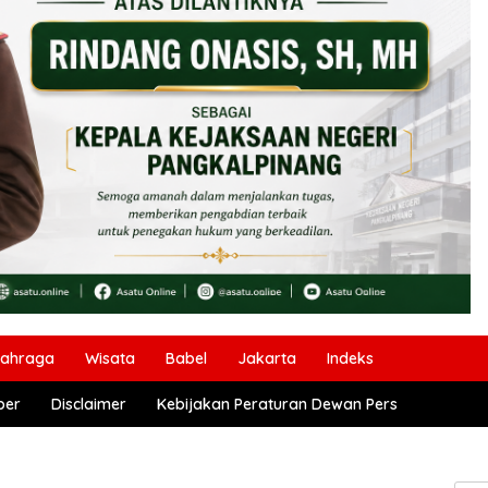
lahraga
Wisata
Babel
Jakarta
Indeks
ber
Disclaimer
Kebijakan Peraturan Dewan Pers