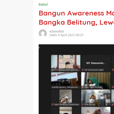
Babel
Bangun Awareness Ma
Bangka Belitung, Le
AdminWeb
Sabtu 9 April 2022 08:25