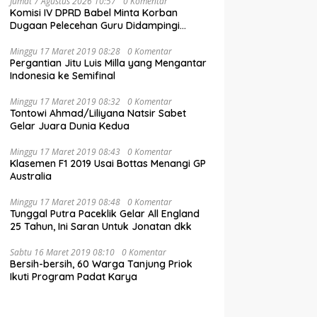
Jumat 7 Agustus 2026 10:57
0 Komentar
Komisi IV DPRD Babel Minta Korban
Dugaan Pelecehan Guru Didampingi
Psikolog
Minggu 17 Maret 2019 08:28
0 Komentar
Pergantian Jitu Luis Milla yang Mengantar
Indonesia ke Semifinal
Minggu 17 Maret 2019 08:32
0 Komentar
Tontowi Ahmad/Liliyana Natsir Sabet
Gelar Juara Dunia Kedua
Minggu 17 Maret 2019 08:43
0 Komentar
Klasemen F1 2019 Usai Bottas Menangi GP
Australia
Minggu 17 Maret 2019 08:48
0 Komentar
Tunggal Putra Paceklik Gelar All England
25 Tahun, Ini Saran Untuk Jonatan dkk
Sabtu 16 Maret 2019 08:10
0 Komentar
Bersih-bersih, 60 Warga Tanjung Priok
Ikuti Program Padat Karya