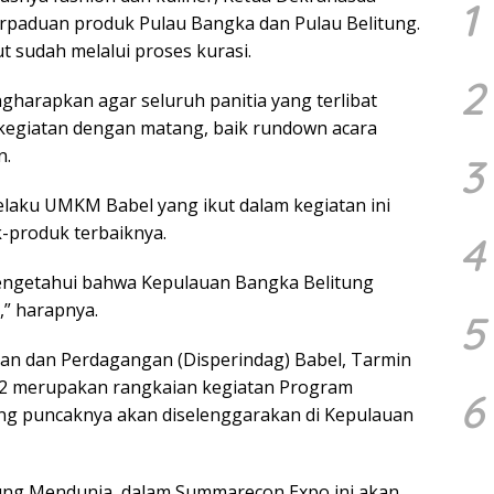
1
erpaduan produk Pulau Bangka dan Pulau Belitung.
t sudah melalui proses kurasi.
2
harapkan agar seluruh panitia yang terlibat
kegiatan dengan matang, baik rundown acara
n.
3
elaku UMKM Babel yang ikut dalam kegiatan ini
-produk terbaiknya.
4
engetahui bahwa Kepulauan Bangka Belitung
” harapnya.
5
ian dan Perdagangan (Disperindag) Babel, Tarmin
 merupakan rangkaian kegiatan Program
6
ng puncaknya akan diselenggarakan di Kepulauan
g Mendunia, dalam Summarecon Expo ini akan