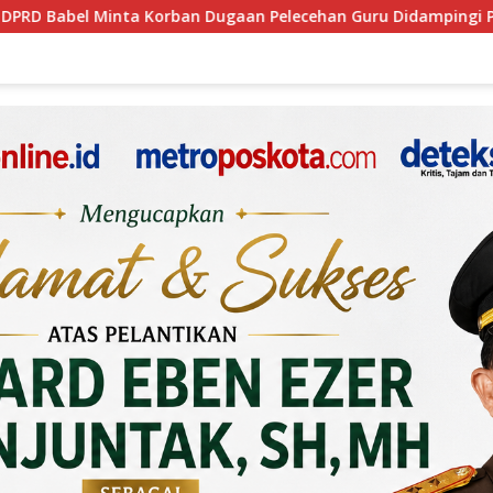
elecehan Guru Didampingi Psikolog
BNN Gandeng PT TI