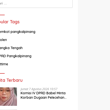
k:
ular Tags
emkot pangkalpinang
olen
angka Tengah
PRD Pangkalpinang
ittime
ita Terbaru
Jumat 7 Agustus 2026 10:57
Komisi IV DPRD Babel Minta
Korban Dugaan Pelecehan
Guru Didampingi Psikolog