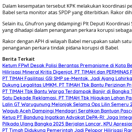
Dalam kesempatan tersebut KPK melakukan koordinasi pena
Babel serta monitor atas SPDP yang diterbitkan. Rakor dih
Selain itu, Ghufron yang didampingi Plt Deputi Koordinas
yang dihadapi dalam penanganan perkara korupsi sebagai b
Rakor dengan APH di wilayah Babel merupakan salah sat
penanganan perkara tindak pidana korupsi di Babel.
Berita Terkait
Ketum FPWI Desak Polisi Berantas Premanisme di Kota B
Hilirisasi Mineral Kritis Digenjot, PT TIMAH dan PERMINAS 
PT TIMAH Fasilitasi GSI SMP se-Mentok, Jadi Ajang Lahirk
Dukung Legalitas UMKM, PT TIMAH Tbk Bantu Perizinan P
PT TIMAH Tbk Bantu Warga Terdampak Banjir di Bangka
Satu Dekade Reklamasi, PT TIMAH Tbk Hijaukan Lahan P
Lalin GT Warugunung Melonjak Selama Ops Lilin Semeru 
Wagub Aceh Dampingi Mendagri Serahkan Bantuan Pasca
Ketua PT Bandung Ingatkan Advokat DePA-RI: Jaga Integ
Pilkada Ulang Bangka 2025 Berjalan Lancar, KPU Apresia
PT Timah Didukung Pemerintah Jadi Pelopor Hilirisasi Rar