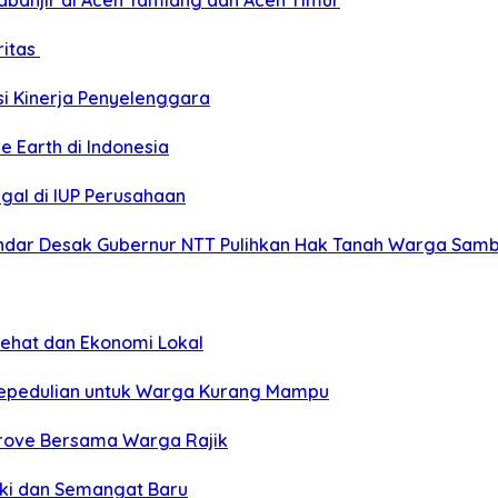
banjir di Aceh Tamiang dan Aceh Timur
ritas
si Kinerja Penyelenggara
e Earth di Indonesia
gal di IUP Perusahaan
ar Desak Gubernur NTT Pulihkan Hak Tanah Warga Sambi
Sehat dan Ekonomi Lokal
Kepedulian untuk Warga Kurang Mampu
grove Bersama Warga Rajik
eki dan Semangat Baru