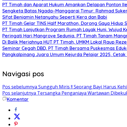
PT Timah dan Aparat Hukum Amankan Delapan Ponton Ile
Sengketa Batas Ngada–Manggarai Timur: Rahmad Sukend
Sifat Benjamin Netanyahu Seperti Kera dan Babi
PT Timah Gelar TINS Half Marathon, Dorong Gaya Hidup 
PT Timah Lanjutkan Program Rumah Layak Huni, Wujud 
Peringati Hari Mangrove Sedunia, PT Timah Tanam Man
Di Balik Meriahnya HUT PT Timah, UMKM Lokal Raup Rez
Seminar Cegah DBD, PT Timah Bersama Puskesmas Eduka
Pangkalpinang Juara Umum Kejurda Pelajar 2025, Cetak
Navigasi pos
Pos sebelumnya
Sungguh Miris !! Seorang Bayi Harus Kehi
Pos selanjutnya
Tersangka Penganiaya Wartawan Dibekuk, 
Komentar