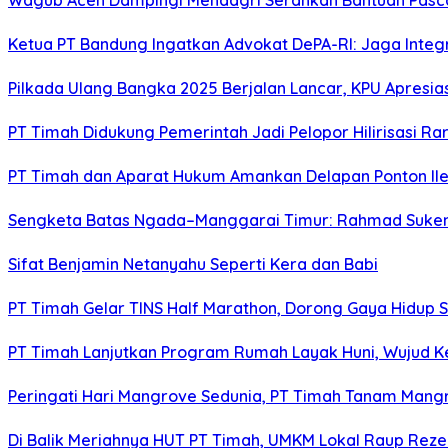
Wagub Aceh Dampingi Mendagri Serahkan Bantuan Pasca
Ketua PT Bandung Ingatkan Advokat DePA-RI: Jaga Integ
Pilkada Ulang Bangka 2025 Berjalan Lancar, KPU Apresia
PT Timah Didukung Pemerintah Jadi Pelopor Hilirisasi Rar
PT Timah dan Aparat Hukum Amankan Delapan Ponton Ile
Sengketa Batas Ngada–Manggarai Timur: Rahmad Sukend
Sifat Benjamin Netanyahu Seperti Kera dan Babi
PT Timah Gelar TINS Half Marathon, Dorong Gaya Hidup 
PT Timah Lanjutkan Program Rumah Layak Huni, Wujud 
Peringati Hari Mangrove Sedunia, PT Timah Tanam Man
Di Balik Meriahnya HUT PT Timah, UMKM Lokal Raup Rez