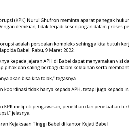
rupsi (KPK) Nurul Ghufron meminta aparat penegak hukum d
engan demikian, tidak terjadi kesenjangan dalam proses p
korupsi adalah persoalan kompleks sehingga kita butuh ker
Mapolda Babel, Rabu, 9 Maret 2022.
knya kepada jajaran APH di Babel dapat menyamakan visi da
p pihak dan saling berbagi dalam kelebihan serta memban
nya akan bisa kita tolak,” tegasnya.
an koordinasi tidak hanya kepada APH, tetapi juga kepada
kukan KPK meliputi pengawasan, penelitian dan penelaahan 
si,” jelasnya.
an Kejaksaan Tinggi Babel di kantor Kejati Babel.