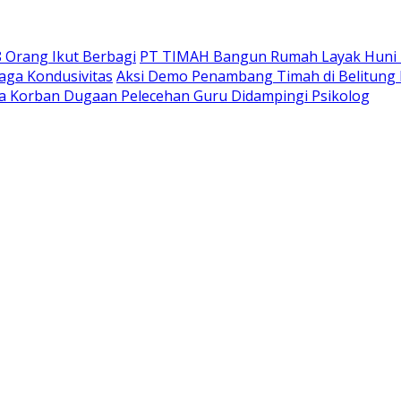
 Orang Ikut Berbagi
PT TIMAH Bangun Rumah Layak Huni u
Jaga Kondusivitas
Aksi Demo Penambang Timah di Belitung
ta Korban Dugaan Pelecehan Guru Didampingi Psikolog