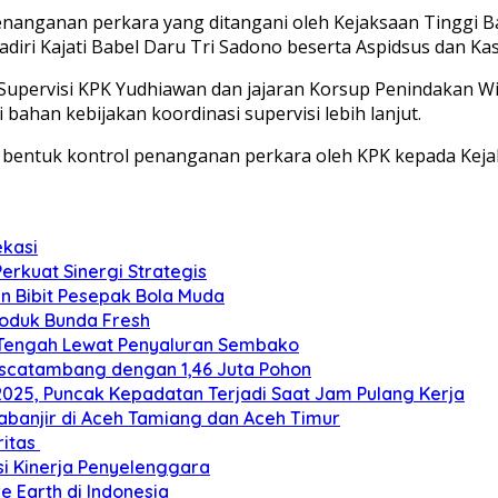
nganan perkara yang ditangani oleh Kejaksaan Tinggi Babe
adiri Kajati Babel Daru Tri Sadono beserta Aspidsus dan Ka
i Supervisi KPK Yudhiawan dan jajaran Korsup Penindakan Wi
ahan kebijakan koordinasi supervisi lebih lanjut.
u bentuk kontrol penanganan perkara oleh KPK kepada Ke
ekasi
Perkuat Sinergi Strategis
an Bibit Pesepak Bola Muda
roduk Bunda Fresh
 Tengah Lewat Penyaluran Sembako
ascatambang dengan 1,46 Juta Pohon
2025, Puncak Kepadatan Terjadi Saat Jam Pulang Kerja
banjir di Aceh Tamiang dan Aceh Timur
ritas
si Kinerja Penyelenggara
e Earth di Indonesia