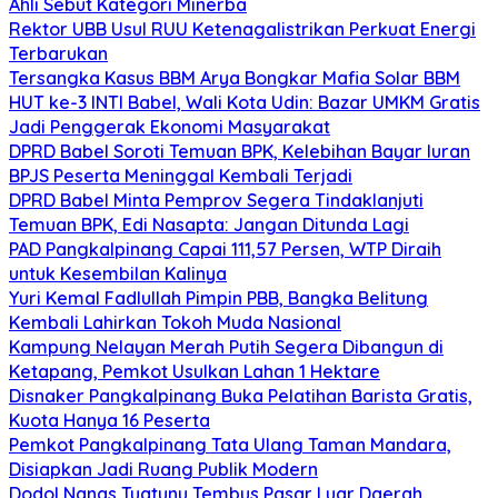
Ahli Sebut Kategori Minerba
Rektor UBB Usul RUU Ketenagalistrikan Perkuat Energi
Terbarukan
Tersangka Kasus BBM Arya Bongkar Mafia Solar BBM
HUT ke-3 INTI Babel, Wali Kota Udin: Bazar UMKM Gratis
Jadi Penggerak Ekonomi Masyarakat
DPRD Babel Soroti Temuan BPK, Kelebihan Bayar Iuran
BPJS Peserta Meninggal Kembali Terjadi
DPRD Babel Minta Pemprov Segera Tindaklanjuti
Temuan BPK, Edi Nasapta: Jangan Ditunda Lagi
PAD Pangkalpinang Capai 111,57 Persen, WTP Diraih
untuk Kesembilan Kalinya
Yuri Kemal Fadlullah Pimpin PBB, Bangka Belitung
Kembali Lahirkan Tokoh Muda Nasional
Kampung Nelayan Merah Putih Segera Dibangun di
Ketapang, Pemkot Usulkan Lahan 1 Hektare
Disnaker Pangkalpinang Buka Pelatihan Barista Gratis,
Kuota Hanya 16 Peserta
Pemkot Pangkalpinang Tata Ulang Taman Mandara,
Disiapkan Jadi Ruang Publik Modern
Dodol Nanas Tuatunu Tembus Pasar Luar Daerah,