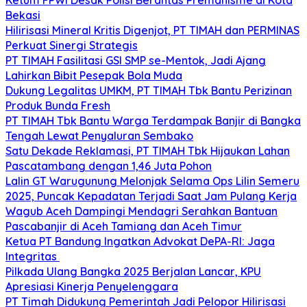
Bekasi
Hilirisasi Mineral Kritis Digenjot, PT TIMAH dan PERMINAS
Perkuat Sinergi Strategis
PT TIMAH Fasilitasi GSI SMP se-Mentok, Jadi Ajang
Lahirkan Bibit Pesepak Bola Muda
Dukung Legalitas UMKM, PT TIMAH Tbk Bantu Perizinan
Produk Bunda Fresh
PT TIMAH Tbk Bantu Warga Terdampak Banjir di Bangka
Tengah Lewat Penyaluran Sembako
Satu Dekade Reklamasi, PT TIMAH Tbk Hijaukan Lahan
Pascatambang dengan 1,46 Juta Pohon
Lalin GT Warugunung Melonjak Selama Ops Lilin Semeru
2025, Puncak Kepadatan Terjadi Saat Jam Pulang Kerja
Wagub Aceh Dampingi Mendagri Serahkan Bantuan
Pascabanjir di Aceh Tamiang dan Aceh Timur
Ketua PT Bandung Ingatkan Advokat DePA-RI: Jaga
Integritas
Pilkada Ulang Bangka 2025 Berjalan Lancar, KPU
Apresiasi Kinerja Penyelenggara
PT Timah Didukung Pemerintah Jadi Pelopor Hilirisasi