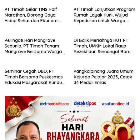
Warga Sambi Nasi Barat
PT Timah Gelar TINS Half
PT Timah Lanjutkan Program
Marathon, Dorong Gaya
Rumah Layak Huni, Wujud
Hidup Sehat dan Ekonomi
Kepedulian untuk Warga
Lokal
Kurang Mampu
Peringati Hari Mangrove
Di Balik Meriahnya HUT PT
Sedunia, PT Timah Tanam
Timah, UMKM Lokal Raup
Mangrove Bersama Warga
Rezeki dan Semangat Baru
Rajik
Seminar Cegah DBD, PT
Pangkalpinang Juara Umum
Timah Bersama Puskesmas
Kejurda Pelajar 2025, Cetak
Edukasi Masyarakat Kundur
34 Medali Emas
Barat