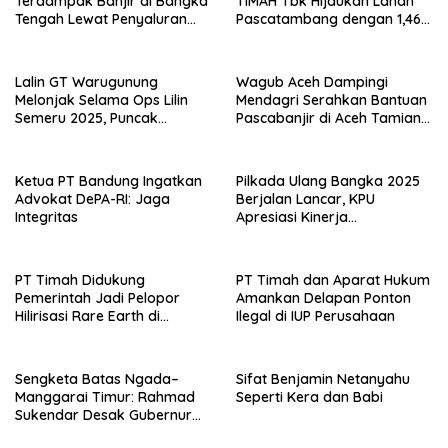
Terdampak Banjir di Bangka
TIMAH Tbk Hijaukan Lahan
Tengah Lewat Penyaluran
Pascatambang dengan 1,46
Sembako
Juta Pohon
Lalin GT Warugunung
Wagub Aceh Dampingi
Melonjak Selama Ops Lilin
Mendagri Serahkan Bantuan
Semeru 2025, Puncak
Pascabanjir di Aceh Tamiang
Kepadatan Terjadi Saat Jam
dan Aceh Timur
Pulang Kerja
Ketua PT Bandung Ingatkan
Pilkada Ulang Bangka 2025
Advokat DePA-RI: Jaga
Berjalan Lancar, KPU
Integritas
Apresiasi Kinerja
Penyelenggara
PT Timah Didukung
PT Timah dan Aparat Hukum
Pemerintah Jadi Pelopor
Amankan Delapan Ponton
Hilirisasi Rare Earth di
Ilegal di IUP Perusahaan
Indonesia
Sengketa Batas Ngada–
Sifat Benjamin Netanyahu
Manggarai Timur: Rahmad
Seperti Kera dan Babi
Sukendar Desak Gubernur
NTT Pulihkan Hak Tanah