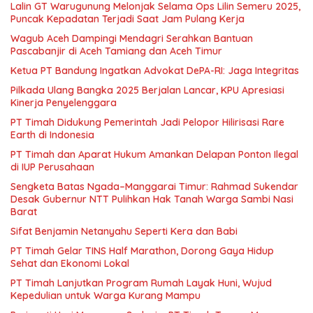
Lalin GT Warugunung Melonjak Selama Ops Lilin Semeru 2025,
Puncak Kepadatan Terjadi Saat Jam Pulang Kerja
Wagub Aceh Dampingi Mendagri Serahkan Bantuan
Pascabanjir di Aceh Tamiang dan Aceh Timur
Ketua PT Bandung Ingatkan Advokat DePA-RI: Jaga Integritas
Pilkada Ulang Bangka 2025 Berjalan Lancar, KPU Apresiasi
Kinerja Penyelenggara
PT Timah Didukung Pemerintah Jadi Pelopor Hilirisasi Rare
Earth di Indonesia
PT Timah dan Aparat Hukum Amankan Delapan Ponton Ilegal
di IUP Perusahaan
Sengketa Batas Ngada–Manggarai Timur: Rahmad Sukendar
Desak Gubernur NTT Pulihkan Hak Tanah Warga Sambi Nasi
Barat
Sifat Benjamin Netanyahu Seperti Kera dan Babi
PT Timah Gelar TINS Half Marathon, Dorong Gaya Hidup
Sehat dan Ekonomi Lokal
PT Timah Lanjutkan Program Rumah Layak Huni, Wujud
Kepedulian untuk Warga Kurang Mampu