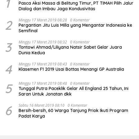
1
Pasca Aksi Massa di Belitung Timur, PT TIMAH Pilih Jalur
Dialog dan Imbau Jaga Kondusivitas
2
Minggu 17 Maret 2019 08:28
0 Komentar
Pergantian Jitu Luis Milla yang Mengantar Indonesia ke
Semifinal
3
Minggu 17 Maret 2019 08:32
0 Komentar
Tontowi Ahmad/Liliyana Natsir Sabet Gelar Juara
Dunia Kedua
4
Minggu 17 Maret 2019 08:43
0 Komentar
Klasemen F1 2019 Usai Bottas Menangi GP Australia
5
Minggu 17 Maret 2019 08:48
0 Komentar
Tunggal Putra Paceklik Gelar All England 25 Tahun, Ini
Saran Untuk Jonatan dkk
6
Sabtu 16 Maret 2019 08:10
0 Komentar
Bersih-bersih, 60 Warga Tanjung Priok Ikuti Program
Padat Karya