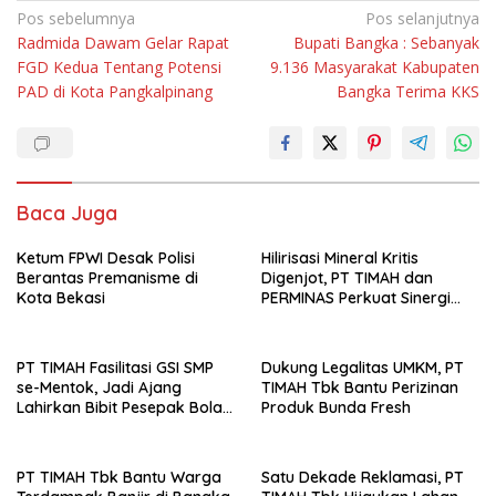
Navigasi
Pos sebelumnya
Pos selanjutnya
Radmida Dawam Gelar Rapat
Bupati Bangka : Sebanyak
pos
FGD Kedua Tentang Potensi
9.136 Masyarakat Kabupaten
PAD di Kota Pangkalpinang
Bangka Terima KKS
Baca Juga
Ketum FPWI Desak Polisi
Hilirisasi Mineral Kritis
Berantas Premanisme di
Digenjot, PT TIMAH dan
Kota Bekasi
PERMINAS Perkuat Sinergi
Strategis
PT TIMAH Fasilitasi GSI SMP
Dukung Legalitas UMKM, PT
se-Mentok, Jadi Ajang
TIMAH Tbk Bantu Perizinan
Lahirkan Bibit Pesepak Bola
Produk Bunda Fresh
Muda
PT TIMAH Tbk Bantu Warga
Satu Dekade Reklamasi, PT