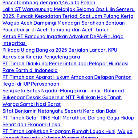
Pascatambang dengan 1,46 Juta Pohon
Lalin GT Warugunung Melonjak Selama Ops Lilin Semeru
2025, Puncak Kepadatan Terjadi Saat Jam Pulang Kerja
Wagub Aceh Dampingi Mendagri Serahkan Bantuan
Pascabanjir di Aceh Tamiang dan Aceh Timur
Ketua PT Bandung Ingatkan Advokat DePA-RI: Jaga
Integritas
Pilkada Ulang Bangka 2025 Berjalan Lancar, KPU
Apresiasi Kinerja Penyelenggara
PT Timah Didukung Pemerintah Jadi Pelopor Hilirisasi
Rare Earth di Indonesia
PT Timah dan Aparat Hukum Amankan Delapan Ponton
Ilegal di IUP Perusahaan
Sengketa Batas Ngada–Manggarai Timur: Rahmad
Sukendar Desak Gubernur NTT Pulihkan Hak Tanah
Warga Sambi Nasi Barat
Sifat Benjamin Netanyahu Seperti Kera dan Babi
PT Timah Gelar TINS Half Marathon, Dorong Gaya Hidup
Sehat dan Ekonomi Lokal
PT Timah Lanjutkan Program Rumah Layak Huni, Wujud
Kepedulian untuk Warga Kurang Mampu