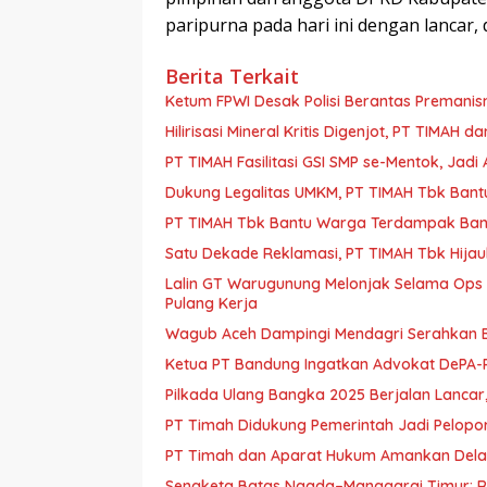
paripurna pada hari ini dengan lancar, 
Berita Terkait
Ketum FPWI Desak Polisi Berantas Premanis
Hilirisasi Mineral Kritis Digenjot, PT TIMAH 
PT TIMAH Fasilitasi GSI SMP se-Mentok, Jadi
Dukung Legalitas UMKM, PT TIMAH Tbk Bantu
PT TIMAH Tbk Bantu Warga Terdampak Banj
Satu Dekade Reklamasi, PT TIMAH Tbk Hija
Lalin GT Warugunung Melonjak Selama Ops 
Pulang Kerja
Wagub Aceh Dampingi Mendagri Serahkan B
Ketua PT Bandung Ingatkan Advokat DePA-RI
Pilkada Ulang Bangka 2025 Berjalan Lancar,
PT Timah Didukung Pemerintah Jadi Pelopor H
PT Timah dan Aparat Hukum Amankan Delapa
Sengketa Batas Ngada–Manggarai Timur: 