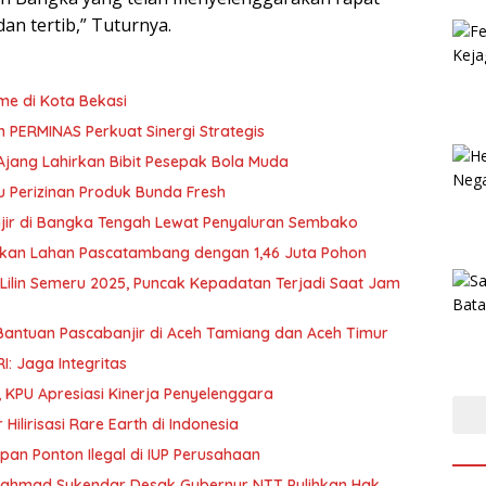
dan tertib,” Tuturnya.
me di Kota Bekasi
dan PERMINAS Perkuat Sinergi Strategis
 Ajang Lahirkan Bibit Pesepak Bola Muda
 Perizinan Produk Bunda Fresh
ir di Bangka Tengah Lewat Penyaluran Sembako
ukan Lahan Pascatambang dengan 1,46 Juta Pohon
Lilin Semeru 2025, Puncak Kepadatan Terjadi Saat Jam
antuan Pascabanjir di Aceh Tamiang dan Aceh Timur
: Jaga Integritas
 KPU Apresiasi Kinerja Penyelenggara
ilirisasi Rare Earth di Indonesia
n Ponton Ilegal di IUP Perusahaan
Rahmad Sukendar Desak Gubernur NTT Pulihkan Hak