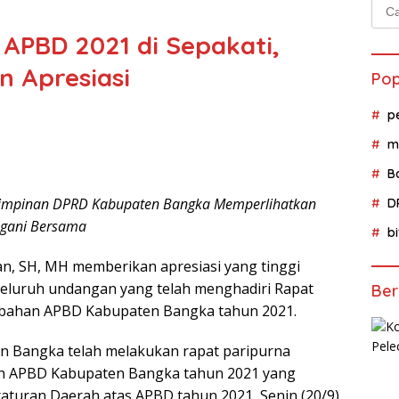
Cari
untu
APBD 2021 di Sepakati,
n Apresiasi
Pop
p
m
B
 Pimpinan DPRD Kabupaten Bangka Memperlihatkan
D
ngani Bersama
b
n, SH, MH memberikan apresiasi yang tinggi
luruh undangan yang telah menghadiri Rapat
Ber
bahan APBD Kabupaten Bangka tahun 2021.
n Bangka telah melakukan rapat paripurna
n APBD Kabupaten Bangka tahun 2021 yang
raturan Daerah atas APBD tahun 2021, Senin (20/9).