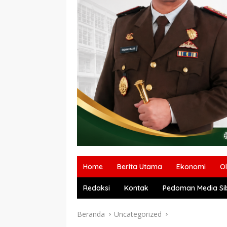
Home
Berita Utama
Ekonomi
O
Redaksi
Kontak
Pedoman Media Si
Beranda
Uncategorized