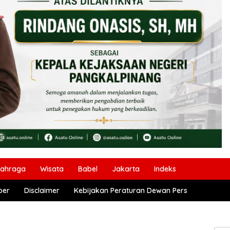
lahraga
Wisata
Babel
Jakarta
Indeks
ber
Disclaimer
Kebijakan Peraturan Dewan Pers