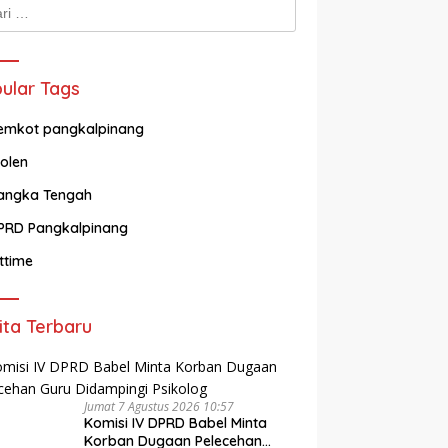
k:
ular Tags
emkot pangkalpinang
olen
angka Tengah
PRD Pangkalpinang
ittime
ita Terbaru
Jumat 7 Agustus 2026 10:57
Komisi IV DPRD Babel Minta
Korban Dugaan Pelecehan