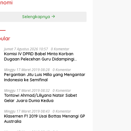
onomi
Selengkapnya
ular
Jumat 7 Agustus 2026 10:57
0 Komentar
Komisi IV DPRD Babel Minta Korban
Dugaan Pelecehan Guru Didampingi
Psikolog
Minggu 17 Maret 2019 08:28
0 Komentar
Pergantian Jitu Luis Milla yang Mengantar
Indonesia ke Semifinal
Minggu 17 Maret 2019 08:32
0 Komentar
Tontowi Ahmad/Liliyana Natsir Sabet
Gelar Juara Dunia Kedua
Minggu 17 Maret 2019 08:43
0 Komentar
Klasemen F1 2019 Usai Bottas Menangi GP
Australia