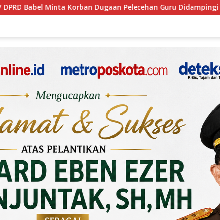
Pelecehan Guru Didampingi Psikolog
BNN Gandeng PT T